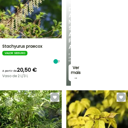
ARBUSTOS
DESCUBRA
A
NOSSA
SELEÇÃO
A
PREÇOS
Stachyurus praecox
ACESSÍVEIS
VALOR SEGURO
E
poupe
dinheiro!
7
Ver
20,50 €
A partir de
mais
Vaso de 2 L/3 L
→