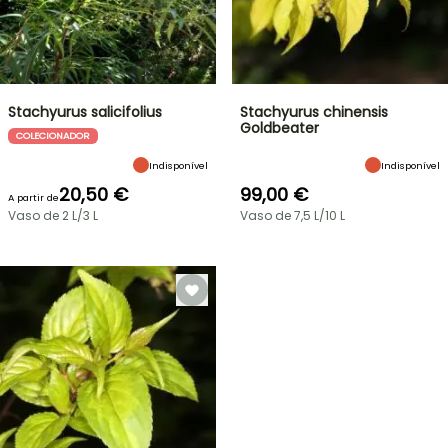
Stachyurus salicifolius
Stachyurus chinensis
Goldbeater
COLECIONADOR
Indisponível
Indisponível
20,50 €
99,00 €
A partir de
Vaso de 2 L/3 L
Vaso de 7,5 L/10 L