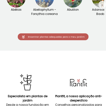
→
Abélias
Abeliophyllum -
Abutilon
Adansoni
Forsythia coreana
Baob
Encontrar plantas adequadas para o meu jardim
Especialista em plantas de
Plantfit, a nossa aplicação anti-
jardim
desperdício
Desde a nossa fundação em
Conselhos personalizados para