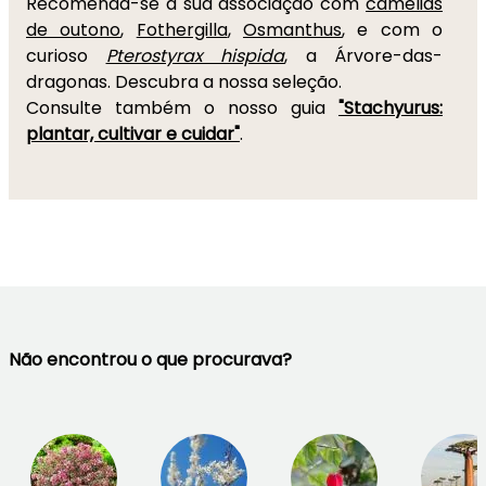
Recomenda-se a sua associação com
camélias
de outono
,
Fothergilla
,
Osmanthus
, e com o
curioso
Pterostyrax hispida
, a Árvore-das-
dragonas. Descubra a nossa seleção.
Consulte também o nosso guia
"Stachyurus:
plantar, cultivar e cuidar"
.
Não encontrou o que procurava?