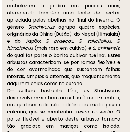
embelezam o jardim em poucos anos,
oferecendo também uma fonte de néctar
apreciada pelas abelhas no final do inverno. O
género
Stachyurus
agrupa quatro espécies,
originárias da China (Butão), do Nepal (Himalaia)
e do Japão:
S. praecox
,
S. salicifolius
,
S.
himalaicus
(mais raro em cultivo) e
S. chinensis
,
do qual faz parte o bonito cultivar
‘Celina’
. Estes
arbustos caracterizam-se por ramos flexíveis e
de cor avermelhada que sustentam folhas
inteiras, simples e alternas, que frequentemente
adquirem belas cores no outono.
De cultura bastante fácil, os Stachyurus
desenvolvem-se bem ao sol ou à meia-sombra,
em qualquer solo não calcário ou muito pouco
calcário, que se mantenha fresco no verão. O
porte flexível e aberto deste arbusto torna-o
tão gracioso em maciços como isolado.