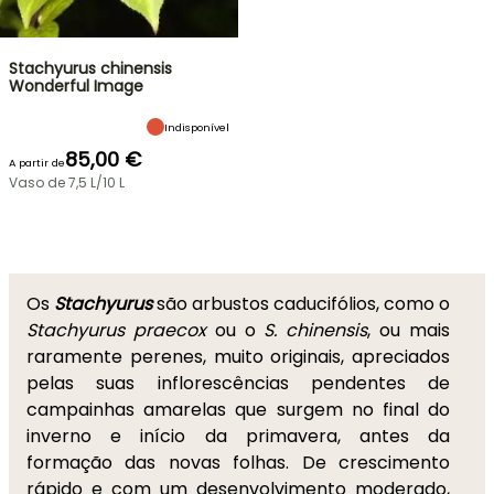
Stachyurus chinensis
Wonderful Image
Indisponível
85,00 €
A partir de
Vaso de 7,5 L/10 L
Os
Stachyurus
são arbustos caducifólios, como o
Stachyurus praecox
ou o
S. chinensis
, ou mais
raramente perenes, muito originais, apreciados
pelas suas inflorescências pendentes de
campainhas amarelas que surgem no final do
inverno e início da primavera, antes da
formação das novas folhas. De crescimento
rápido e com um desenvolvimento moderado,