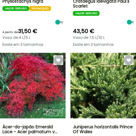
Phyllostachys nigra
Crataegus laevigata Paul's
Scarlet
VALOR SEGURO
PROMOÇÃO
VALOR SEGURO
10
11
31,50 €
43,50 €
A partir de
Vaso de 4 L/5 L
Vaso de 7,5 L/10 L
Existe em 3 tamanhos
Existe em 3 tamanhos
Ácer-do-japão Emerald
Juniperus horizontalis Prince
Lace - Acer palmatum v…
Of Wales