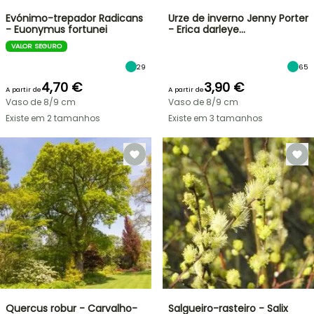
Evónimo-trepador Radicans
Urze de inverno Jenny Porter
- Euonymus fortunei
- Erica darleye…
VALOR SEGURO
29
65
4,70 €
3,90 €
A partir de
A partir de
Vaso de 8/9 cm
Vaso de 8/9 cm
Existe em 2 tamanhos
Existe em 3 tamanhos
Quercus robur - Carvalho-
Salgueiro-rasteiro - Salix