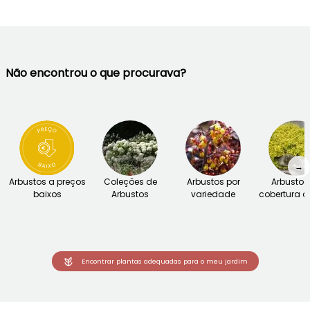
Não encontrou o que procurava?
→
Arbustos a preços
Coleções de
Arbustos por
Arbustos
baixos
Arbustos
variedade
cobertura d
Encontrar plantas adequadas para o meu jardim