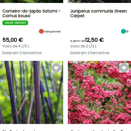
Corneiro-do-japão Satomi -
Juniperus communis Green
Cornus kousa
Carpet
VALOR SEGURO
Indisponível
15
55,00 €
12,50 €
A partir de
Vaso de 4 L/5 L
Vaso de 2 L/3 L
Existe em 2 tamanhos
Existe em 2 tamanhos