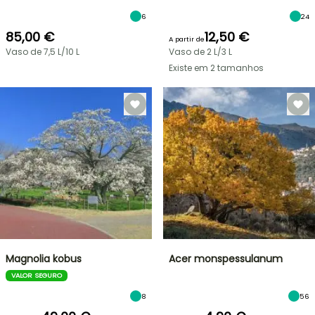
6
24
85,00 €
12,50 €
A partir de
Vaso de 7,5 L/10 L
Vaso de 2 L/3 L
Existe em 2 tamanhos
Magnolia kobus
Acer monspessulanum
VALOR SEGURO
8
56