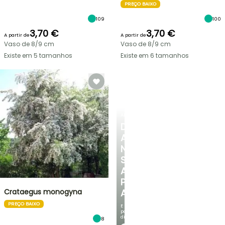
PREÇO BAIXO
109
100
3,70 €
3,70 €
A partir de
A partir de
Vaso de 8/9 cm
Vaso de 8/9 cm
Existe em 5 tamanhos
Existe em 6 tamanhos
ARBUSTOS
DESCUBRA
A
NOSSA
SELEÇÃO
A
PREÇOS
Crataegus monogyna
ACESSÍVEIS
PREÇO BAIXO
E
poupe
dinheiro!
8