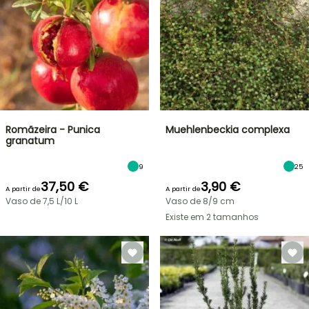
Romãzeira - Punica
Muehlenbeckia complexa
granatum
9
25
37,50 €
3,90 €
A partir de
A partir de
Vaso de 7,5 L/10 L
Vaso de 8/9 cm
Existe em 2 tamanhos