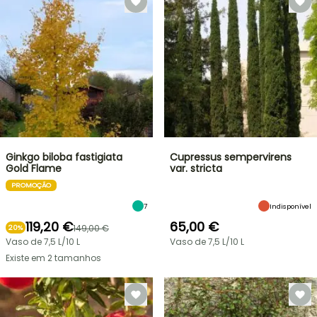
Ginkgo biloba fastigiata
Cupressus sempervirens
Gold Flame
var. stricta
PROMOÇÃO
7
Indisponível
119,20 €
65,00 €
149,00 €
20%
Vaso de 7,5 L/10 L
Vaso de 7,5 L/10 L
Existe em 2 tamanhos