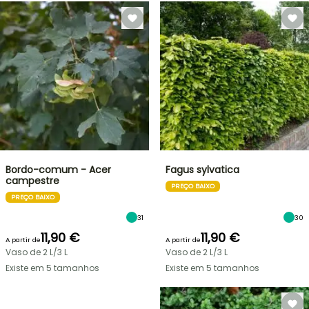
Bordo-comum - Acer
Fagus sylvatica
campestre
PREÇO BAIXO
PREÇO BAIXO
31
30
11,90 €
11,90 €
A partir de
A partir de
Vaso de 2 L/3 L
Vaso de 2 L/3 L
Existe em 5 tamanhos
Existe em 5 tamanhos