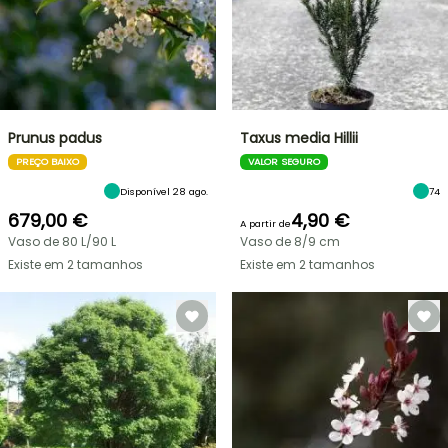
Prunus padus
Taxus media Hillii
PREÇO BAIXO
VALOR SEGURO
Disponível 28 ago.
74
679,00 €
4,90 €
A partir de
Vaso de 80 L/90 L
Vaso de 8/9 cm
Existe em 2 tamanhos
Existe em 2 tamanhos