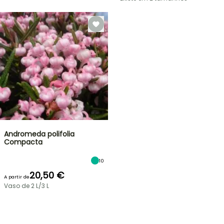
Andromeda polifolia
Compacta
10
20,50 €
A partir de
Vaso de 2 L/3 L