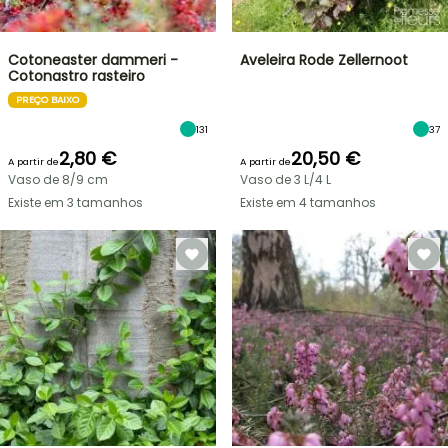
Cotoneaster dammeri -
Aveleira Rode Zellernoot
Cotonastro rasteiro
PREÇO BAIXO
131
37
2,80 €
20,50 €
A partir de
A partir de
Vaso de 8/9 cm
Vaso de 3 L/4 L
Existe em 3 tamanhos
Existe em 4 tamanhos