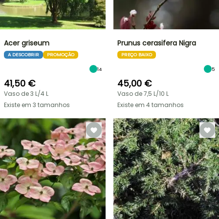
Acer griseum
Prunus cerasifera Nigra
A DESCOBRIR
PROMOÇÃO
PREÇO BAIXO
14
5
41,50 €
45,00 €
Vaso de 3 L/4 L
Vaso de 7,5 L/10 L
Existe em 3 tamanhos
Existe em 4 tamanhos