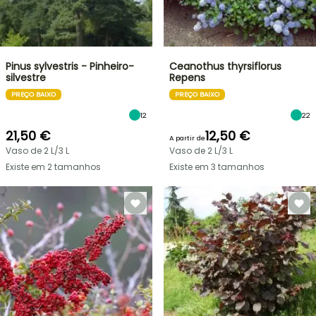
Pinus sylvestris - Pinheiro-
Ceanothus thyrsiflorus
silvestre
Repens
PREÇO BAIXO
PREÇO BAIXO
12
22
21,50 €
12,50 €
A partir de
Vaso de 2 L/3 L
Vaso de 2 L/3 L
Existe em 2 tamanhos
Existe em 3 tamanhos