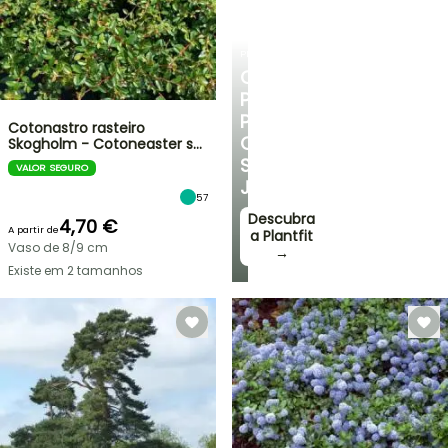
PLANTFIT
CONSELHOS
PERSONALIZADOS
PARA
Cotonastro rasteiro
O
Skogholm - Cotoneaster s…
SEU
VALOR SEGURO
JARDIM
57
Descubra
4,70 €
A partir de
a Plantfit
Vaso de 8/9 cm
→
Existe em 2 tamanhos