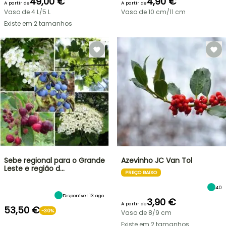
49,00 €
4,90 €
A partir de
A partir de
Vaso de 4 L/5 L
Vaso de 10 cm/11 cm
Existe em 2 tamanhos
Sebe regional para o Grande
Azevinho JC Van Tol
Leste e região d…
PREÇO BAIXO
40
Disponível 13 ago.
3,90 €
A partir de
53,50 €
-30%
Vaso de 8/9 cm
Existe em 2 tamanhos