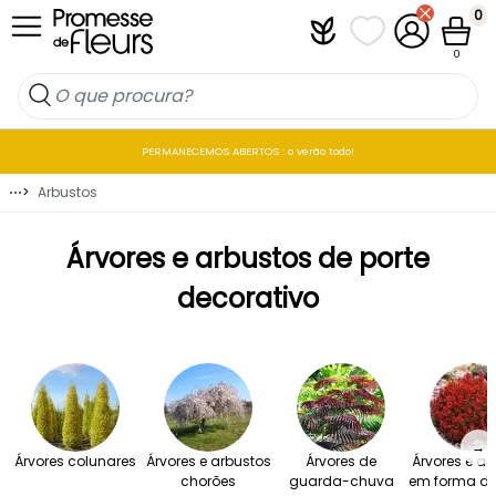
Ir para o Conteúdo
0
Plantfit
As minhas listas 
A minha co
Carrin
0
PERMANECEMOS ABERTOS : o verão todo!
⋯
>
Arbustos
Árvores e arbustos de porte
decorativo
→
Árvores colunares
Árvores e arbustos
Árvores de
Árvores e ar
chorões
guarda-chuva
em forma de