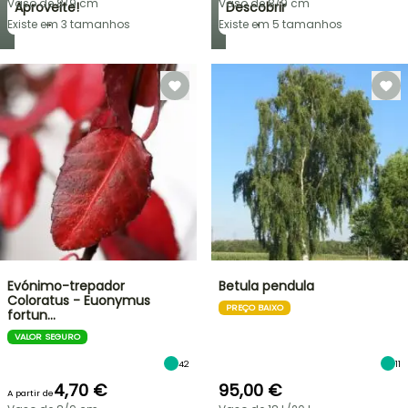
Vaso de 8/9 cm
Vaso de 8/9 cm
Aproveite!
Descobrir
→
→
Existe em 3 tamanhos
Existe em 5 tamanhos
Evónimo-trepador
Betula pendula
Coloratus - Euonymus
PREÇO BAIXO
fortun…
VALOR SEGURO
42
11
4,70 €
95,00 €
A partir de