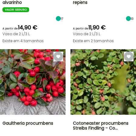
alvarinho
repens
VALOR SEGURO
17
13
14,90 €
11,90 €
A partir de
A partir de
Vaso de 2 L/3 L
Vaso de 2 L/3 L
Existe em 4 tamanhos
Existe em 2 tamanhos
Gaultheria procumbens
Cotoneaster procumbens
Streibs Findling - Co…