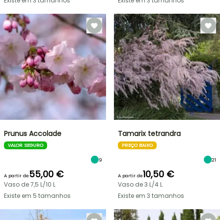
Existe em 3 tamanhos
Existe em 3 tamanhos
Prunus Accolade
Tamarix tetrandra
VALOR SEGURO
PREÇO BAIXO
9
21
55,00 €
10,50 €
A partir de
A partir de
Vaso de 7,5 L/10 L
Vaso de 3 L/4 L
Existe em 5 tamanhos
Existe em 3 tamanhos