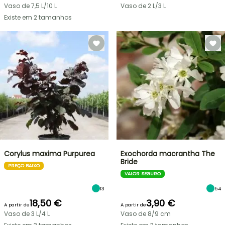
Vaso de 7,5 L/10 L
Vaso de 2 L/3 L
Existe em 2 tamanhos
Corylus maxima Purpurea
Exochorda macrantha The
Bride
PREÇO BAIXO
VALOR SEGURO
13
54
18,50 €
3,90 €
A partir de
A partir de
Vaso de 3 L/4 L
Vaso de 8/9 cm