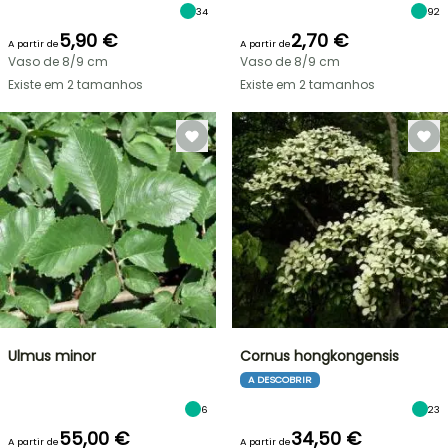
34
92
5,90 €
2,70 €
A partir de
A partir de
Vaso de 8/9 cm
Vaso de 8/9 cm
Existe em 2 tamanhos
Existe em 2 tamanhos
Ulmus minor
Cornus hongkongensis
A DESCOBRIR
6
23
55,00 €
34,50 €
A partir de
A partir de