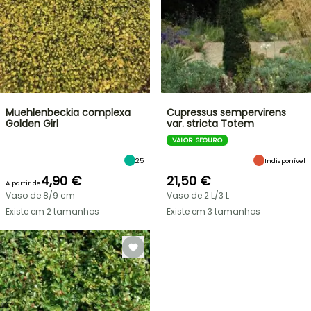
Muehlenbeckia complexa
Cupressus sempervirens
Golden Girl
var. stricta Totem
VALOR SEGURO
25
Indisponível
4,90 €
21,50 €
A partir de
Vaso de 8/9 cm
Vaso de 2 L/3 L
Existe em 2 tamanhos
Existe em 3 tamanhos