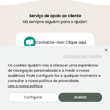
Serviço de apoio ao cliente
Há sempre alguém para o ajudar!
Contacte-nos! Clique aqui
Continuar sem aceitar
Segunda a sexta-feira
Os cookies ajudam-nos a oferecer uma experiência
das 9h às 19h / Sábado
de navegação personalizada e a medir a nossa
das 9h às 16h
audiência. Pode configurá-los a qualquer momento e
consultar a nossa política de privacidade.
Ferme de la Cœuillerie
Leia a nossa política
1012 rue Roger Lecerf
59840 Premesques
Configurar
Aceitar
França