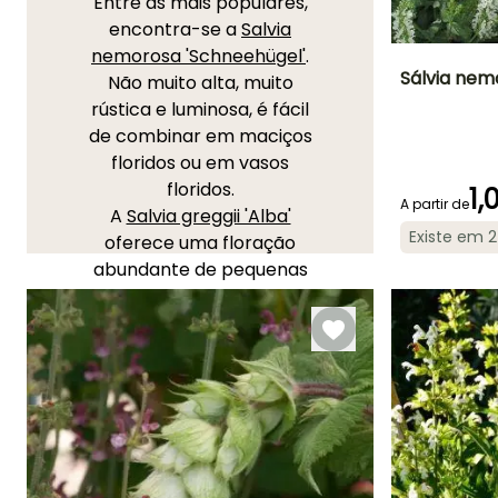
Entre as mais populares,
encontra-se a
Salvia
nemorosa 'Schneehügel'
.
Sálvia nem
Não muito alta, muito
rústica e luminosa, é fácil
Altura à
de combinar em maciços
maturidade
25 cm
floridos ou em vasos
floridos.
1,
A partir de
A
Salvia greggii 'Alba'
Existe em 
oferece uma floração
Período de floraç
abundante de pequenas
Junho à
flores brancas ao longo de
Setembro
todo o verão. Esta
variedade é
particularmente apreciada
pela sua resistência à seca
estival e pela sua
capacidade de atrair
polinizadores, como