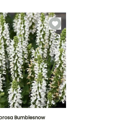
ão
Período razoável de
Rusticidade
Período de floração
Período razoável de
plantação
plantação
Até -6,5°C
Março à Maio,
Julho à
Abril à Maio
Setembro
Outubro
morosa Bumblesnow
Largura à
Exposição
maturidade
Sol, Semi-