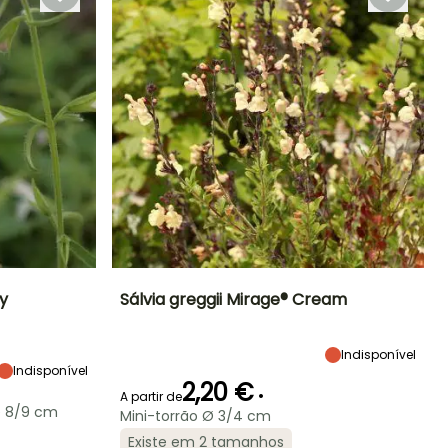
Novembro
y
Sálvia greggii Mirage® Cream
Exposição
Altura à
Largura à
Exposição
maturidade
maturidade
Sol
Indisponível
Sol
45 cm
45 cm
Indisponível
2,20 €
•
A partir de
e 8/9 cm
Mini-torrão Ø 3/4 cm
Existe em 2 tamanhos