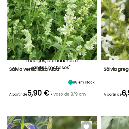
pouca manutenção, o que
as torna ideais para todos
os jardineiros, mesmo para
principiantes.
Para saber mais, consulte
o nosso dossiê "7 sálvias de
floração branca, A nossa
seleção para ornamentar
maciços, bordaduras e
jardins rochosos".
Sálvia verticillata Alba
Sálvia greg
Altura à
Largura à
Exposição
Altura à
88
em stock
maturidade
maturidade
maturidade
Sol, Semi-
50 cm
50 cm
50 cm
sombra
5,90 €
6,
•
Vaso de 8/9 cm
A partir de
A partir de
Período de floraç
Período de floração
Período razoável de
Rusticidade
plantação
Até -29°C
Maio à Junho
Junho à
Março à Maio
Agosto à
Setembro,