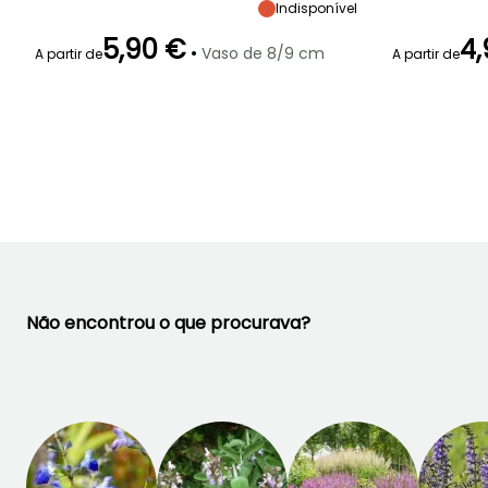
40 cm
40 cm
30 cm
Indisponível
5,90 €
4,
•
Vaso de 8/9 cm
A partir de
A partir de
Período de floração
Período razoável de
Rusticidade
Período de floraç
plantação
Até -15°C
Maio à Julho
Fevereiro à Abril,
Junho à
Setembro à
Setembro
Novembro
Não encontrou o que procurava?