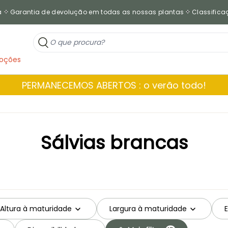
a
Garantia de devolução em todas as nossas plantas
Classificaç
oções
PERMANECEMOS ABERTOS : o verão todo!
Sálvias brancas
Altura à maturidade
Largura à maturidade