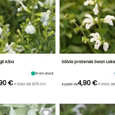
gii Alba
Sálvia pratensis Swan Lak
Largura à
Exposição
Altura à
Largura à
61
em stock
maturidade
maturidade
maturidade
Sol
50 cm
50 cm
50 cm
90 €
4,90 €
•
•
Vaso de 8/9 cm
Vaso d
A partir de
ão
Período razoável de
Rusticidade
Período de floração
Período razoável de
plantação
Até -9,5°C
plantação
,
Março à Maio,
Maio à Julho
Março à Maio,
Setembro à
Setembro à