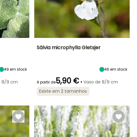
Sálvia microphylla Gletsjer
Exposição
Altura à
Largura à
Exposição
maturidade
maturidade
Sol
Sol
70 cm
50 cm
49
em stock
46
em stock
5,90 €
•
e 8/9 cm
Vaso de 8/9 cm
A partir de
Existe em 2 tamanhos
Rusticidade
Período de floração
Período razoável de
Rusticidade
plantação
Até -15°C
Até -12°C
Abril à Junho,
Março à Maio,
Setembro à
Setembro à
Novembro
Novembro