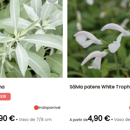
Novembro
Novembro
na
Sálvia patens White Troph
DOR
Largura à
Exposição
Altura à
Largura à
maturidade
maturidade
maturidade
Sol
50 cm
60 cm
30 cm
Indisponível
90 €
4,90 €
•
•
Vaso de 7/8 cm
Vaso d
A partir de