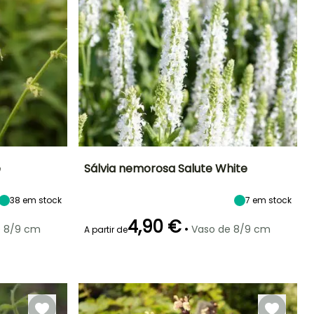
e
Sálvia nemorosa Salute White
Exposição
Altura à
Largura à
Exposição
38
em stock
7
em stock
maturidade
maturidade
Sol, Semi-
Sol, Semi-
50 cm
50 cm
sombra
sombra
4,90 €
•
e 8/9 cm
Vaso de 8/9 cm
A partir de
Rusticidade
Período de floração
Período razoável de
Rusticidade
plantação
Até -29°C
Até -23,5°C
Junho à
Março à Maio,
Setembro
Setembro à