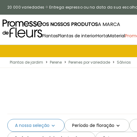
Ir para o Conteúdo
20 000 variedades
Entrega expresso ou na data da sua escolh
OS NOSSOS PRODUTOS
A MARCA
Plantas
Plantas de interior
Horta
Material
Prom
Plantas de jardim
>
Perene
>
Perenes por variedade
>
Sálvias
A nossa seleção
Período de floração