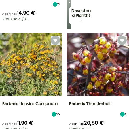
JARDIM
12
Descubra
14,90 €
A partir de
a Plantfit
Vaso de 2 L/3 L
→
Berberis darwinii Compacta
Berberis Thunderbolt
20
9
11,90 €
20,50 €
A partir de
A partir de
Vaso de 2 L/3 L
Vaso de 2 L/3 L