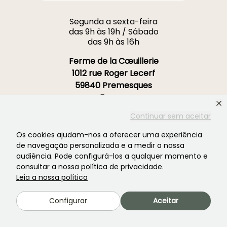
Segunda a sexta-feira
das 9h às 19h / Sábado
das 9h às 16h
Ferme de la Cœuillerie
1012 rue Roger Lecerf
59840 Premesques
França
Continuar sem aceitar
Contacte-nos →
Os cookies ajudam-nos a oferecer uma experiência
de navegação personalizada e a medir a nossa
MAIS DE 3700 AVALIAÇÕES CERTIFICADAS:
audiência. Pode configurá-los a qualquer momento e
A SUA EXPERIÊNCIA É IMPORTANTE PARA
consultar a nossa política de privacidade.
NÓS
Leia a nossa política
4,4/5
Configurar
Aceitar