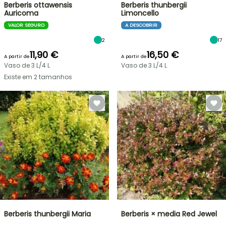
Berberis ottawensis
Berberis thunbergii
Auricoma
Limoncello
VALOR SEGURO
A DESCOBRIR
2
17
11,90 €
16,50 €
A partir de
A partir de
Vaso de 3 L/4 L
Vaso de 3 L/4 L
Existe em 2 tamanhos
Berberis thunbergii Maria
Berberis × media Red Jewel