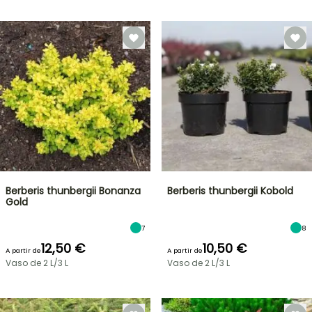
Berberis thunbergii Bonanza
Berberis thunbergii Kobold
Gold
7
8
12,50 €
10,50 €
A partir de
A partir de
Vaso de 2 L/3 L
Vaso de 2 L/3 L