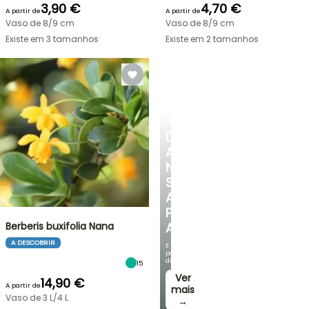
3,90 €
4,70 €
A partir de
A partir de
Vaso de 8/9 cm
Vaso de 8/9 cm
Existe em 3 tamanhos
Existe em 2 tamanhos
ARBUSTOS
DESCUBRA
A
NOSSA
SELEÇÃO
A
PREÇOS
Berberis buxifolia Nana
ACESSÍVEIS
A DESCOBRIR
E
poupe
dinheiro!
15
Ver
14,90 €
A partir de
mais
Vaso de 3 L/4 L
→