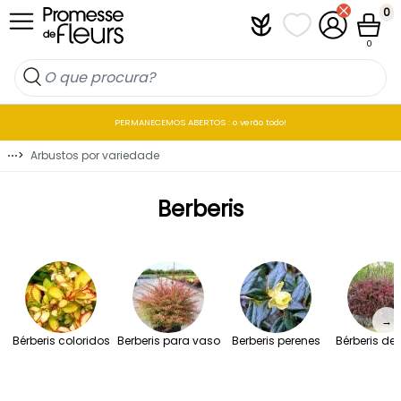
Ir para o Conteúdo
0
Plantfit
As minhas listas 
A minha co
Carrin
0
PERMANECEMOS ABERTOS : o verão todo!
⋯
>
Arbustos por variedade
Berberis
→
Bérberis coloridos
Berberis para vaso
Berberis perenes
Bérberis de