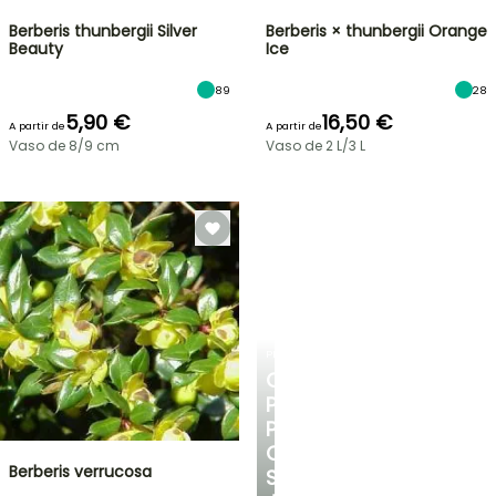
Berberis thunbergii Silver
Berberis × thunbergii Orange
Beauty
Ice
89
28
5,90 €
16,50 €
A partir de
A partir de
Vaso de 8/9 cm
Vaso de 2 L/3 L
PLANTFIT
CONSELHOS
PERSONALIZADOS
PARA
O
Berberis verrucosa
SEU