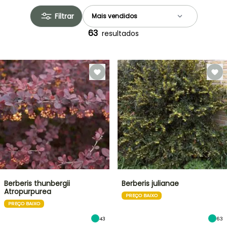
Filtrar
63
resultados
Berberis thunbergii
Berberis julianae
Atropurpurea
PREÇO BAIXO
PREÇO BAIXO
43
63