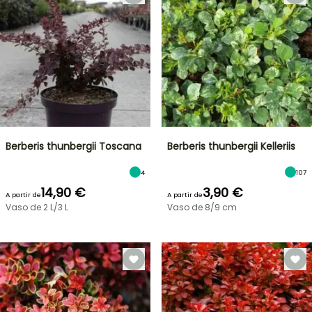
Berberis thunbergii Toscana
Berberis thunbergii Kelleriis
4
107
14,90 €
3,90 €
A partir de
A partir de
Vaso de 2 L/3 L
Vaso de 8/9 cm