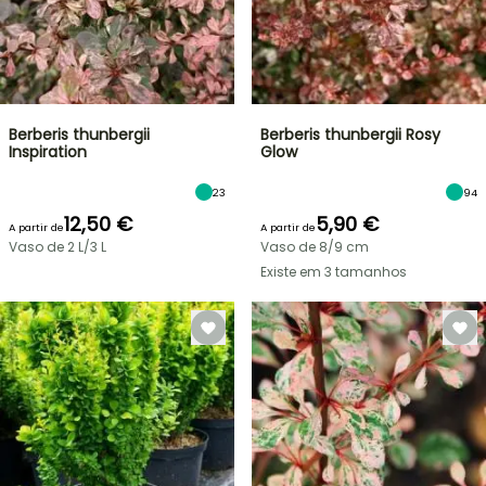
Berberis thunbergii
Berberis thunbergii Rosy
Inspiration
Glow
23
94
12,50 €
5,90 €
A partir de
A partir de
Vaso de 2 L/3 L
Vaso de 8/9 cm
Existe em 3 tamanhos