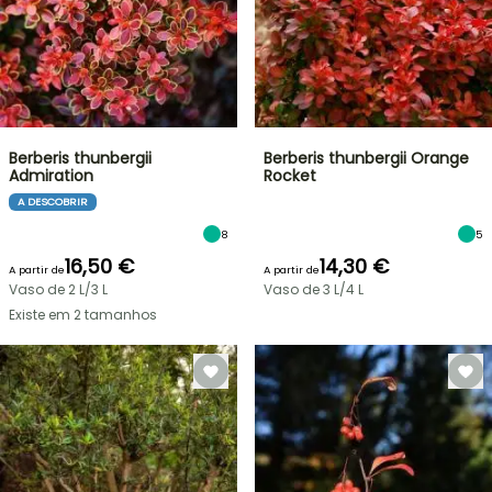
Berberis thunbergii
Berberis thunbergii Orange
Admiration
Rocket
A DESCOBRIR
8
5
16,50 €
14,30 €
A partir de
A partir de
Vaso de 2 L/3 L
Vaso de 3 L/4 L
Existe em 2 tamanhos