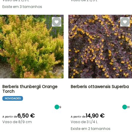
Existe em 3 tamanhos
Berberis thunbergii Orange
Berberis ottawensis Superba
Torch
NOVIDADES
9
31
6,50 €
14,90 €
A partir de
A partir de
Vaso de 8/9 cm
Vaso de 3 L/4 L
Existe em 2 tamanhos