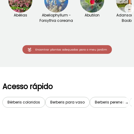
→
Abélias
Abeliophyllum -
Abutilon
Adansoni
Forsythia coreana
Baob
Encontrar plantas adequadas para o meu jardim
Acesso rápido
Bérberis coloridos
Berberis para vaso
Berberis perenes
→