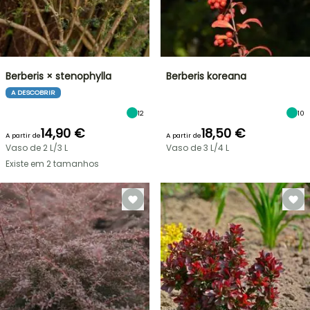
Berberis × stenophylla
Berberis koreana
A DESCOBRIR
12
10
14,90 €
18,50 €
A partir de
A partir de
Vaso de 2 L/3 L
Vaso de 3 L/4 L
Existe em 2 tamanhos