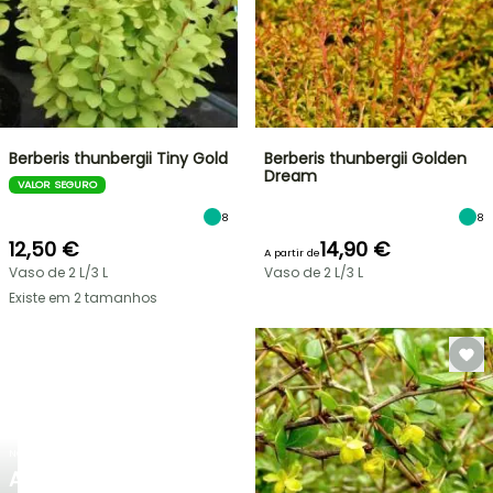
Berberis thunbergii Tiny Gold
Berberis thunbergii Golden
Dream
VALOR SEGURO
8
8
12,50 €
14,90 €
A partir de
Vaso de 2 L/3 L
Vaso de 2 L/3 L
Existe em 2 tamanhos
NOVO
AGAPANTHUS