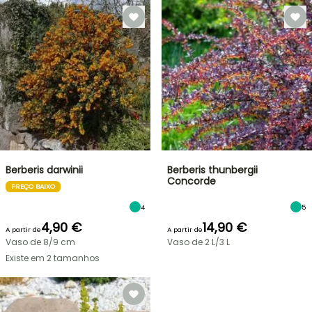
Berberis darwinii
Berberis thunbergii
Concorde
PREÇO BAIXO
4
5
4,90 €
14,90 €
A partir de
A partir de
Vaso de 8/9 cm
Vaso de 2 L/3 L
Existe em 2 tamanhos