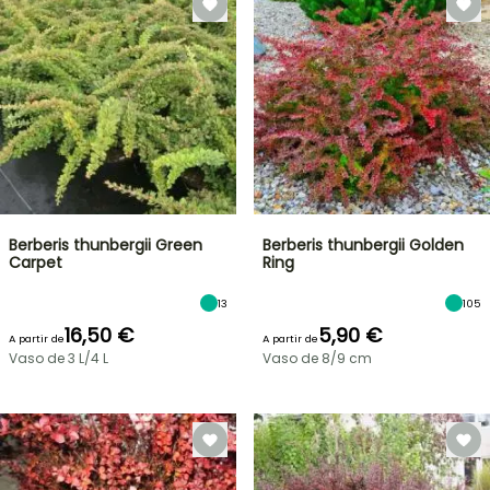
Berberis thunbergii Green
Berberis thunbergii Golden
Carpet
Ring
13
105
16,50 €
5,90 €
A partir de
A partir de
Vaso de 3 L/4 L
Vaso de 8/9 cm