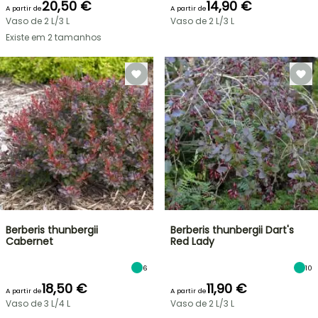
20,50 €
14,90 €
A partir de
A partir de
Vaso de 2 L/3 L
Vaso de 2 L/3 L
Existe em 2 tamanhos
Berberis thunbergii
Berberis thunbergii Dart's
Cabernet
Red Lady
6
10
18,50 €
11,90 €
A partir de
A partir de
Vaso de 3 L/4 L
Vaso de 2 L/3 L