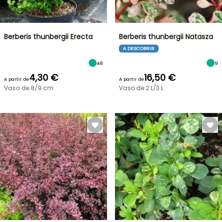
Berberis thunbergii Erecta
Berberis thunbergii Natasza
A DESCOBRIR
48
9
4,30 €
16,50 €
A partir de
A partir de
Vaso de 8/9 cm
Vaso de 2 L/3 L