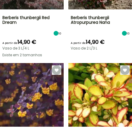
Berberis thunbergii Red
Berberis thunbergii
Dream
Atropurpurea Nana
10
10
14,90 €
14,90 €
A partir de
A partir de
Vaso de 3 L/4 L
Vaso de 2 L/3 L
Existe em 2 tamanhos