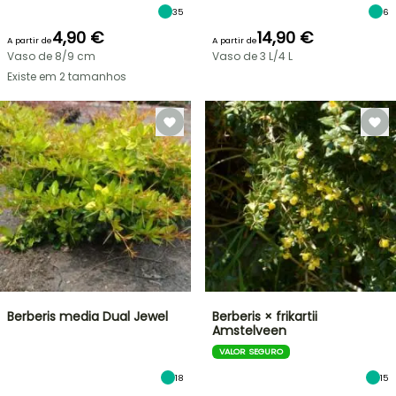
35
6
4,90 €
14,90 €
A partir de
A partir de
Vaso de 8/9 cm
Vaso de 3 L/4 L
Existe em 2 tamanhos
Berberis media Dual Jewel
Berberis × frikartii
Amstelveen
VALOR SEGURO
18
15