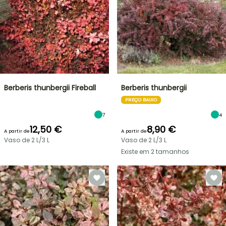
Berberis thunbergii Fireball
Berberis thunbergii
PREÇO BAIXO
7
4
12,50 €
8,90 €
A partir de
A partir de
Vaso de 2 L/3 L
Vaso de 2 L/3 L
Existe em 2 tamanhos