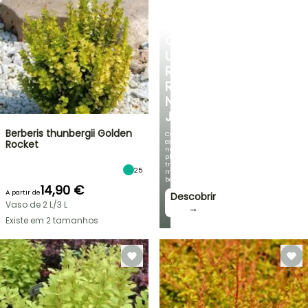
CRIE
UM
RECANTO
REFRESCANTE
NO
JARDIM
Berberis thunbergii Golden
Com
as
Rocket
nossas
plantas
trepadeiras
25
mais
bonitas!
14,90 €
A partir de
Descobrir
Vaso de 2 L/3 L
→
Existe em 2 tamanhos