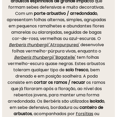
arbustos espinhosos de grande impacto
que
formam sebes defensivas e muito decorativas.
Com um
porte arbustivo / arredondado
,
apresentam folhas alternas, simples, agrupadas
em pequenos ramalhetes e abundantes flores
amarelas ou alaranjadas, seguidas de bagas
cor-de-rosa, vermelhas ou azul-escuras. O
Berberis thunbergii
'Atropurpurea'
desenvolve
folhas vermelho-púrpura vivas, enquanto o
Berberis thunbergii
'Bagatelle'
tem folhas
vermelho-escuro quase negras. Estes arbustos
toleram qualquer tipo de
solo fresco
, bem
drenado e em posição soalheira. A poda
consiste em
cortar os ramos / recuar
os ramos
que já floraram após a floração, ao nível dos
rebentos jovens, para manter uma forma
arredondada. Os Berbéris são utilizados
isolado
,
em sebe defensiva, bordadura ou
canteiro de
arbustos
, acompanhados por
Forsítias
ou