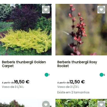
Berberis thunbergii Golden
Berberis thunbergii Rosy
Carpet
Rocket
7
9
16,50 €
12,50 €
A partir de
A partir de
Vaso de 3 L/4 L
Vaso de 2 L/3 L
Existe em 2 tamanhos