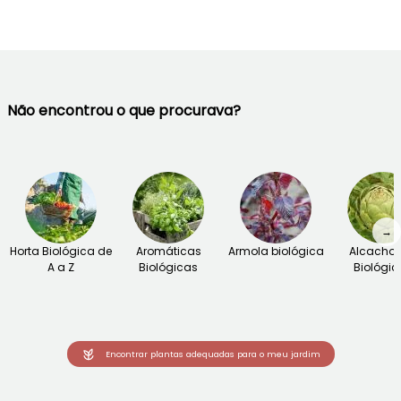
Não encontrou o que procurava?
→
Horta Biológica de
Aromáticas
Armola biológica
Alcachof
A a Z
Biológicas
Biológic
Encontrar plantas adequadas para o meu jardim