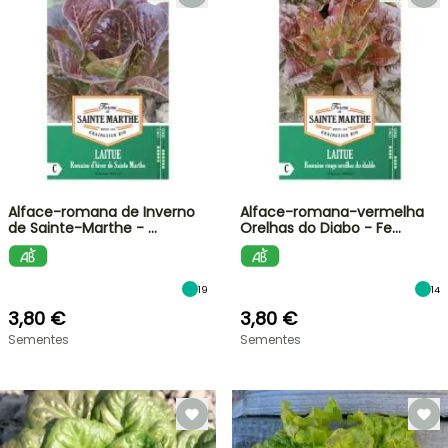
Alface-romana de Inverno
Alface-romana-vermelha
de Sainte-Marthe - …
Orelhas do Diabo - Fe…
19
14
3,80 €
3,80 €
Sementes
Sementes