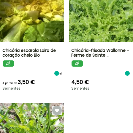
Chicória escarola Loira de
Chicória-frisada Wallonne -
coração cheio Bio
Ferme de Sainte …
41
1
3,50 €
4,50 €
A partir de
Sementes
Sementes