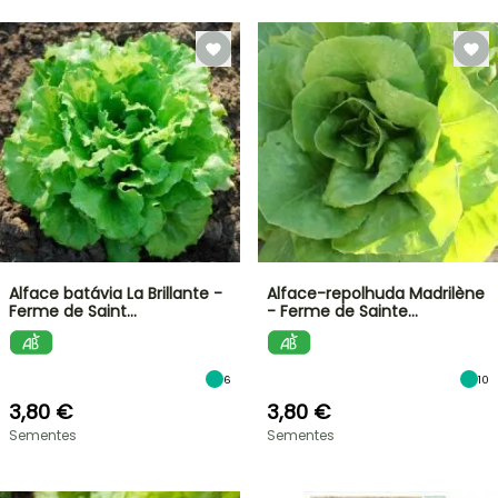
Alface batávia La Brillante -
Alface-repolhuda Madrilène
Ferme de Saint…
- Ferme de Sainte…
6
10
3,80 €
3,80 €
Sementes
Sementes