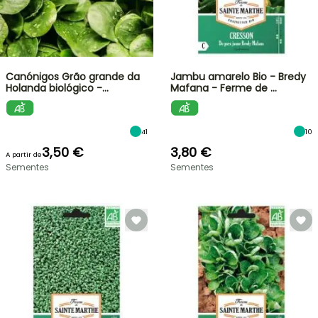
Canónigos Grão grande da
Jambu amarelo Bio - Bredy
Holanda biológico -…
Mafana - Ferme de …
41
10
3,50 €
3,80 €
A partir de
Sementes
Sementes