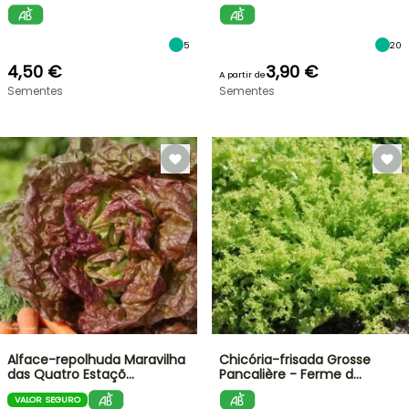
5
20
4,50 €
3,90 €
A partir de
Sementes
Sementes
Alface-repolhuda Maravilha
Chicória-frisada Grosse
das Quatro Estaçõ…
Pancalière - Ferme d…
VALOR SEGURO