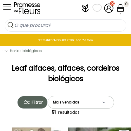
Ir para o Conteúdo
0
Plantfit
As minhas listas 
A minha co
Carrin
0
PERMANECEMOS ABERTOS : o verão todo!
⋯
>
Hortas biológicas
Leaf alfaces, alfaces, cordeiros
biológicos
Filtrar
91
resultados