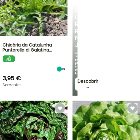
CRIE
UM
RECANTO
REFRESCANTE
NO
JARDIM
Chicória da Catalunha
Puntarella di Galatina…
Com
as
nossas
plantas
trepadeiras
10
mais
bonitas!
3,95 €
Descobrir
Sementes
→