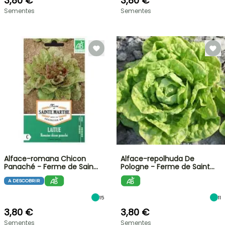
3,80 €
3,80 €
Sementes
Sementes
Alface-romana Chicon
Alface-repolhuda De
Panaché - Ferme de Sain…
Pologne - Ferme de Saint…
A DESCOBRIR
15
11
3,80 €
3,80 €
Sementes
Sementes