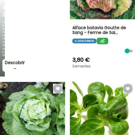
NOVO
AGAPANTHUS
ZAMBEZI
Quando
a
Alface batavia Goutte de
folhagem
Sang - Ferme de Sai…
torna-
se
tão
A DESCOBRIR
espetacular
do
que
10
a
floração!
3,80 €
Descobrir
Sementes
→