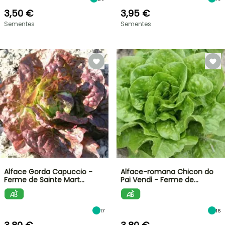
3,50 €
3,95 €
Sementes
Sementes
Alface Gorda Capuccio -
Alface-romana Chicon do
Ferme de Sainte Mart…
Pai Vendi - Ferme de…
17
16