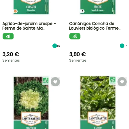
Agrião-de-jardim crespe -
Canónigos Concha de
Ferme de Sainte Ma…
Louviers biológico Ferme…
16
17
3,20 €
3,80 €
Sementes
Sementes