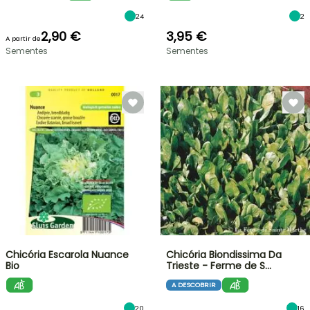
24
2
2,90 €
3,95 €
A partir de
Sementes
Sementes
Chicória Escarola Nuance
Chicória Biondissima Da
Bio
Trieste - Ferme de S…
A DESCOBRIR
20
16