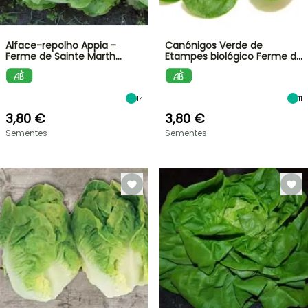
Alface-repolho Appia -
Canónigos Verde de
Ferme de Sainte Marth…
Etampes biológico Ferme d…
14
11
3,80 €
3,80 €
Sementes
Sementes