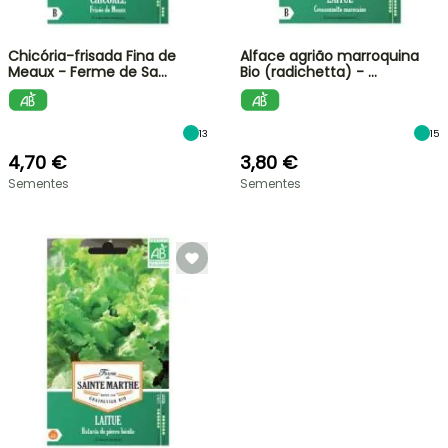
Chicória-frisada Fina de
Alface agrião marroquina
Meaux - Ferme de Sa…
Bio (radichetta) - …
13
15
4,70 €
3,80 €
Sementes
Sementes