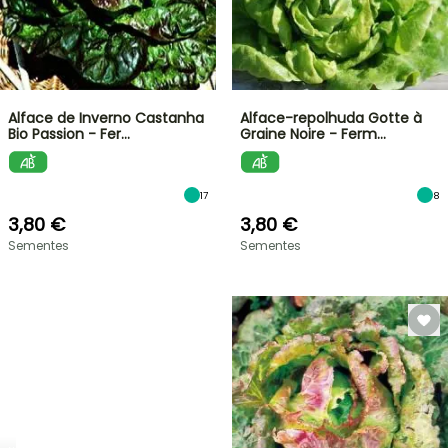
Alface de Inverno Castanha
Alface-repolhuda Gotte à
Bio Passion - Fer…
Graine Noire - Ferm…
17
8
3,80 €
3,80 €
Sementes
Sementes