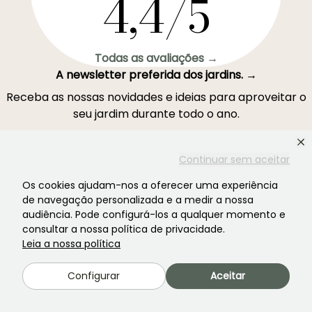
4,4/5
Todas as avaliações →
A newsletter preferida dos jardins. →
Receba as nossas novidades e ideias para aproveitar o
seu jardim durante todo o ano.
Continuar sem aceitar
Os cookies ajudam-nos a oferecer uma experiência
Inscrever-se →
de navegação personalizada e a medir a nossa
audiência. Pode configurá-los a qualquer momento e
consultar a nossa política de privacidade.
Este formulário está protegido pelo reCAPTCHA - aplicam-se a
Termos de
Serviço
e
Política de Privacidade
do Google.
Leia a nossa política
Configurar
Aceitar