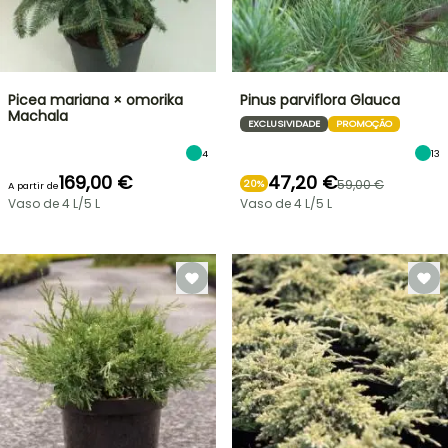
Picea mariana × omorika
Pinus parviflora Glauca
Machala
EXCLUSIVIDADE
PROMOÇÃO
4
13
169,00 €
47,20 €
59,00 €
20%
A partir de
Vaso de 4 L/5 L
Vaso de 4 L/5 L