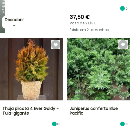
do
que
10
a
floração!
37,50 €
Descobrir
Vaso de 2 L/3 L
→
Existe em 2 tamanhos
Thuja plicata 4 Ever Goldy -
Juniperus conferta Blue
Tuia-gigante
Pacific
48
10