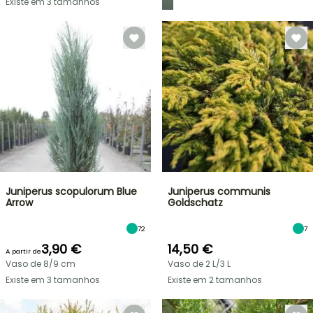
Existe em 3 tamanhos
Juniperus scopulorum Blue
Juniperus communis
Arrow
Goldschatz
72
7
3,90 €
14,50 €
A partir de
Vaso de 8/9 cm
Vaso de 2 L/3 L
Existe em 3 tamanhos
Existe em 2 tamanhos