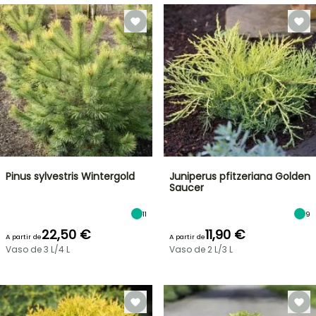
Pinus sylvestris Wintergold
Juniperus pfitzeriana Golden
Saucer
11
9
22,50 €
11,90 €
A partir de
A partir de
Vaso de 3 L/4 L
Vaso de 2 L/3 L