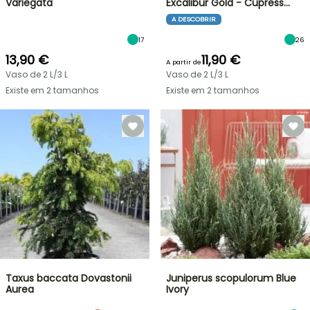
Variegata
Excalibur Gold - Cupress…
A DESCOBRIR
17
26
13,90 €
11,90 €
A partir de
Vaso de 2 L/3 L
Vaso de 2 L/3 L
Existe em 2 tamanhos
Existe em 2 tamanhos
Taxus baccata Dovastonii
Juniperus scopulorum Blue
Aurea
Ivory