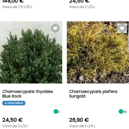
149,00 €
24,50 €
Vaso de 7,5 L/10 L
Vaso de 2 L/3 L
Chamaecyparis thyoides
Chamaecyparis pisifera
Blue Rock
Sungold
A DESCOBRIR
2
42
24,50 €
26,90 €
Vaso de 2 L/3 L
Vaso de 3 L/4 L