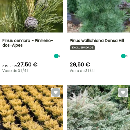
Pinus cembra - Pinheiro-
Pinus wallichiana Densa Hill
dos-Alpes
EXCLUSIVIDADE
2
6
27,50 €
29,50 €
A partir de
Vaso de 3 L/4 L
Vaso de 3 L/4 L