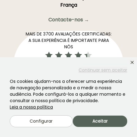
França
Contacte-nos →
MAIS DE 3700 AVALIAÇÕES CERTIFICADAS:
A SUA EXPERIÊNCIA É IMPORTANTE PARA
NÓS
4,4/5
Continuar sem aceitar
Os cookies ajudam-nos a oferecer uma experiência
de navegação personalizada e a medir a nossa
audiência. Pode configurá-los a qualquer momento e
Todas as avaliações →
consultar a nossa política de privacidade.
A newsletter preferida dos jardins. →
Leia a nossa política
Receba as nossas novidades e ideias para aproveitar o
seu jardim durante todo o ano.
Configurar
Aceitar