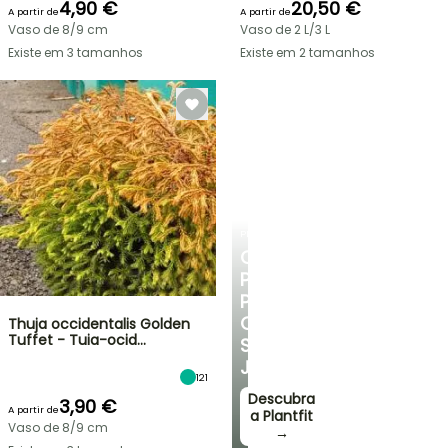
4,90 €
20,50 €
A partir de
A partir de
Vaso de 8/9 cm
Vaso de 2 L/3 L
Existe em 3 tamanhos
Existe em 2 tamanhos
PLANTFIT
CONSELHOS
PERSONALIZADOS
PARA
O
Thuja occidentalis Golden
Tuffet - Tuia-ocid…
SEU
JARDIM
121
Descubra
3,90 €
A partir de
a Plantfit
Vaso de 8/9 cm
→