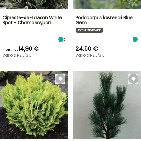
Cipreste-de-Lawson White
Podocarpus lawrencii Blue
Spot - Chamaecypari…
Gem
EXCLUSIVIDADE
5
1
14,90 €
24,50 €
A partir de
Vaso de 2 L/3 L
Vaso de 2 L/3 L