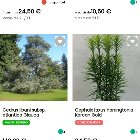
Indisponível
6
24,50 €
10,50 €
A partir de
A partir de
Vaso de 2 L/3 L
Vaso de 2 L/3 L
Cedrus libani subsp.
Cephalotaxus harringtonia
atlantica Glauca
Korean Gold
VALOR SEGURO
COLECIONADOR
4
6