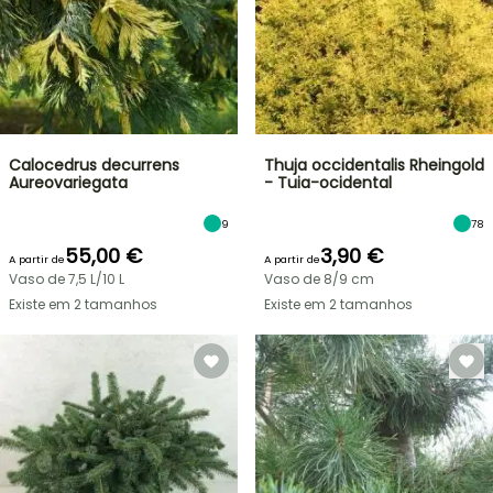
Calocedrus decurrens
Thuja occidentalis Rheingold
Aureovariegata
- Tuia-ocidental
9
78
55,00 €
3,90 €
A partir de
A partir de
Vaso de 7,5 L/10 L
Vaso de 8/9 cm
Existe em 2 tamanhos
Existe em 2 tamanhos