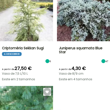
Criptoméria Sekkan Sugi
Juniperus squamata Blue
Star
A DESCOBRIR
6
47
27,50 €
4,30 €
A partir de
A partir de
Vaso de 7,5 L/10 L
Vaso de 8/9 cm
Existe em 2 tamanhos
Existe em 4 tamanhos