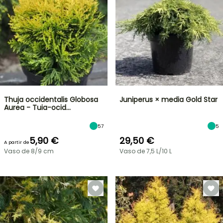
Thuja occidentalis Globosa
Juniperus × media Gold Star
Aurea - Tuia-ocid…
57
5
5,90 €
29,50 €
A partir de
Vaso de 8/9 cm
Vaso de 7,5 L/10 L