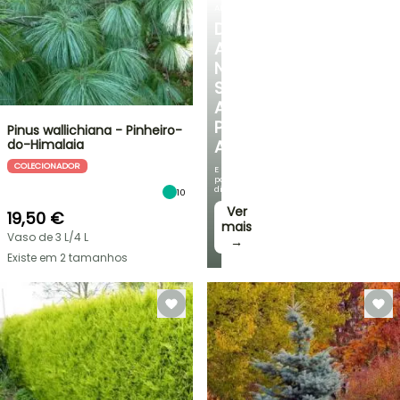
ARBUSTOS
DESCUBRA
A
NOSSA
SELEÇÃO
A
PREÇOS
Pinus wallichiana - Pinheiro-
do-Himalaia
ACESSÍVEIS
COLECIONADOR
E
poupe
dinheiro!
10
Ver
19,50 €
mais
Vaso de 3 L/4 L
→
Existe em 2 tamanhos
VENDAS
RELÂMPAGO
ATÉ
BULBOS
30%
DE