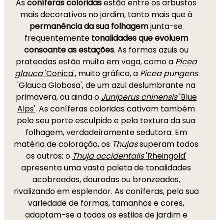
As
coníferas coloridas
estão entre os arbustos
mais decorativos no jardim, tanto mais que à
permanência da sua folhagem
junta-se
frequentemente
tonalidades que evoluem
consoante as estações
. As formas azuis ou
prateadas estão muito em voga, como a
Picea
glauca
'Conica'
, muito gráfica, a
Picea pungens
'Glauca Globosa', de um azul deslumbrante na
primavera, ou ainda o
Juniperus chinensis
'Blue
Alps'
. As coníferas coloridas cativam também
pelo seu porte esculpido e pela textura da sua
folhagem, verdadeiramente sedutora. Em
matéria de coloração, os
Thujas
superam todos
os outros; o
Thuja occidentalis
'Rheingold'
apresenta uma vasta paleta de tonalidades
acobreadas, douradas ou bronzeadas,
rivalizando em esplendor. As coníferas, pela sua
variedade de formas, tamanhos e cores,
adaptam-se a todos os estilos de jardim e