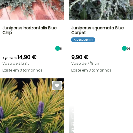
Juniperus horizontalis Blue
Juniperus squamata Blue
Chip
Carpet
A DESCOBRIR
11
93
14,90 €
9,90 €
A partir de
Vaso de 2 L/3 L
Vaso de 7/8 cm
Existe em 3 tamanhos
Existe em 3 tamanhos
CRIE
UM
RECANTO
REFRESCANTE