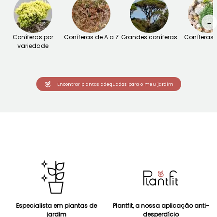
→
Coníferas por
Coníferas de A a Z
Grandes coníferas
Coníferas
variedade
Encontrar plantas adequadas para o meu jardim
Especialista em plantas de
Plantfit, a nossa aplicação anti-
jardim
desperdício