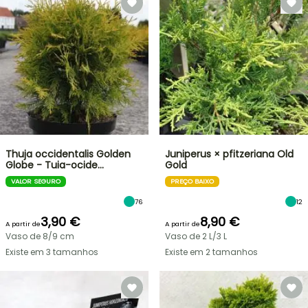
Thuja occidentalis Golden
Juniperus × pfitzeriana Old
Globe - Tuia-ocide…
Gold
VALOR SEGURO
PREÇO BAIXO
76
12
3,90 €
8,90 €
A partir de
A partir de
Vaso de 8/9 cm
Vaso de 2 L/3 L
Existe em 3 tamanhos
Existe em 2 tamanhos