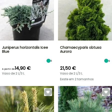
Juniperus horizontalis Icee
Chamaecyparis obtusa
Blue
Aurora
11
9
14,90 €
21,50 €
A partir de
Vaso de 2 L/3 L
Vaso de 2 L/3 L
Existe em 2 tamanhos