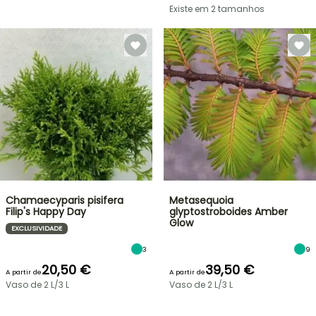
Existe em 2 tamanhos
Chamaecyparis pisifera
Metasequoia
Filip's Happy Day
glyptostroboides Amber
Glow
EXCLUSIVIDADE
3
9
20,50 €
39,50 €
A partir de
A partir de
Vaso de 2 L/3 L
Vaso de 2 L/3 L