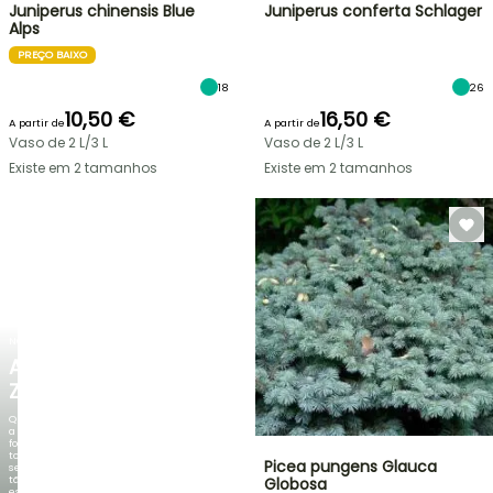
Juniperus chinensis Blue
Juniperus conferta Schlager
Alps
PREÇO BAIXO
18
26
10,50 €
16,50 €
A partir de
A partir de
Vaso de 2 L/3 L
Vaso de 2 L/3 L
Existe em 2 tamanhos
Existe em 2 tamanhos
NOVO
AGAPANTHUS
ZAMBEZI
Quando
a
folhagem
torna-
Picea pungens Glauca
se
tão
Globosa
espetacular