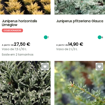
Juniperus horizontalis
Juniperus pfitzeriana Glauca
Limeglow
COLECIONADOR
7
8
27,50 €
14,90 €
A partir de
A partir de
Vaso de 7,5 L/10 L
Vaso de 2 L/3 L
Existe em 2 tamanhos