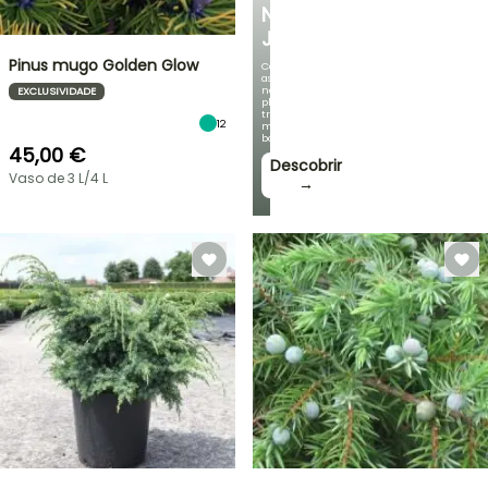
NO
JARDIM
Pinus mugo Golden Glow
Com
as
nossas
EXCLUSIVIDADE
plantas
trepadeiras
12
mais
bonitas!
45,00 €
Descobrir
Vaso de 3 L/4 L
→