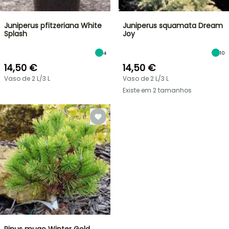
Juniperus pfitzeriana White
Juniperus squamata Dream
Splash
Joy
4
10
14,50 €
14,50 €
Vaso de 2 L/3 L
Vaso de 2 L/3 L
Existe em 2 tamanhos