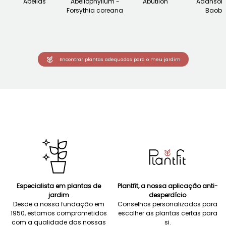
Abélias
Abeliophyllum -
Abutilon
Adansoni
Forsythia coreana
Baob
Encontrar plantas adequadas para o meu jardim
Especialista em plantas de
Plantfit, a nossa aplicação anti-
jardim
desperdício
Desde a nossa fundação em
Conselhos personalizados para
1950, estamos comprometidos
escolher as plantas certas para
com a qualidade das nossas
si.