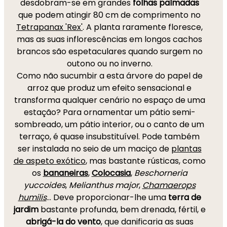
desdobram-se em grandes
folhas palmadas
que podem atingir 80 cm de comprimento no
Tetrapanax 'Rex'
. A planta raramente floresce,
mas as suas inflorescências em longos cachos
brancos são espetaculares quando surgem no
outono ou no inverno.
Como não sucumbir a esta árvore do papel de
arroz que produz um efeito sensacional e
transforma qualquer cenário no espaço de uma
estação? Para ornamentar um pátio semi-
sombreado, um pátio interior, ou o canto de um
terraço, é quase insubstituível. Pode também
ser instalada no seio de um maciço de
plantas
de aspeto exótico
, mas bastante rústicas, como
os
bananeiras
,
Colocasia
,
Beschorneria
yuccoides
,
Melianthus major
,
Chamaerops
humilis
... Deve proporcionar-lhe uma
terra de
jardim
bastante profunda, bem drenada, fértil, e
abrigá-la do vento
, que danificaria as suas