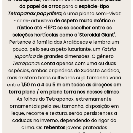
do papel de arroz
para a
espécie-tipo
Tetrapanax papyrifera
, é uma planta semi-vivaz
- semi-arbustiva
de aspeto muito exótico
e
rústico até -15°C se se escolher entre as
seleções hortícolas como a 'Steroidal Giant'.
Pertence à família das Araliáceas e lembra um
pouco, pelo seu aspeto luxuriante, um
Fatsia
japonica
de grandes dimensões. O género
Tetrapanax
conta apenas com uma ou duas
espécies, ambas originárias do Sudeste Asiático,
mas existem belos cultivares cujo tamanho varia
entre
1,50 m a 4 ou 5 m em todas as direções em
terra plena / em plena terra nos nossos climas
.
As folhas do Tetrapanax, extremamente
ornamentais pelo seu tamanho, disposição em
leque, recorte e textura, serão persistentes a
caducas no inverno, dependendo do rigor do
clima. Os
rebentos
jovens prateados