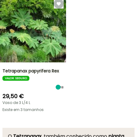
Tetrapanax papyrifera Rex
VALOR SEGURO
18
29,50 €
Vaso de 3 L/4 L
Existe em 3 tamanhos
O
Tetrapanax
, também conhecido como
planta