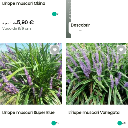
as
Líriope muscari Okina
nossas
plantas
trepadeiras
91
mais
bonitas!
5,90 €
A partir de
Descobrir
Vaso de 8/9 cm
→
Líriope muscari Super Blue
Líriope muscari Variegata
24
48