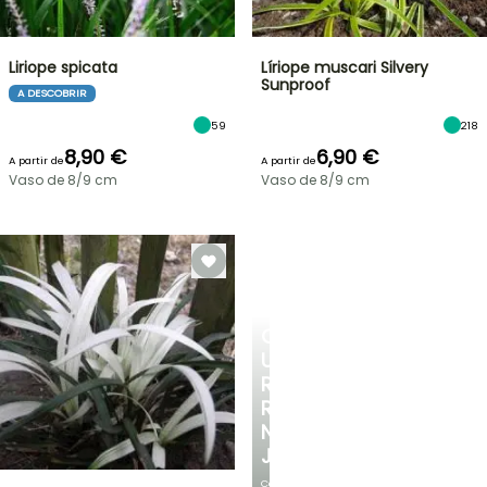
Liriope spicata
Líriope muscari Silvery
Sunproof
A DESCOBRIR
59
218
8,90 €
6,90 €
A partir de
A partir de
Vaso de 8/9 cm
Vaso de 8/9 cm
CRIE
UM
RECANTO
REFRESCANTE
NO
JARDIM
Com