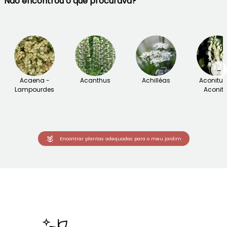
Não encontrou o que procurava?
→
Acaena -
Acanthus
Achilléas
Aconitu
Lampourdes
Aconite
Encontrar plantas adequadas para o meu jardim