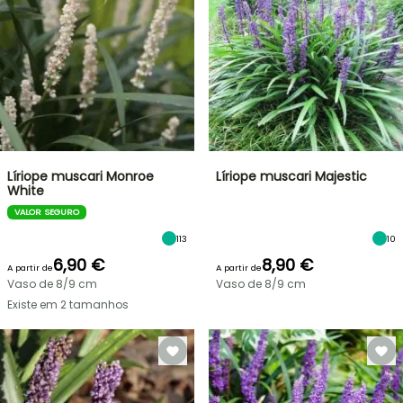
Líriope muscari Monroe
Líriope muscari Majestic
White
VALOR SEGURO
113
10
6,90 €
8,90 €
A partir de
A partir de
Vaso de 8/9 cm
Vaso de 8/9 cm
Existe em 2 tamanhos