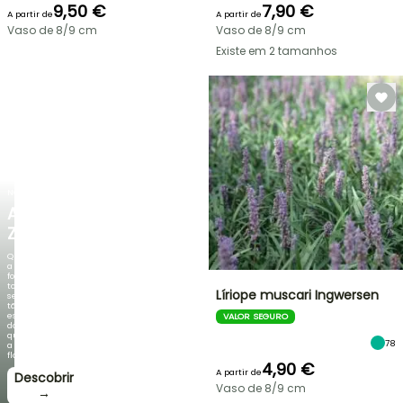
9,50 €
7,90 €
A partir de
A partir de
Vaso de 8/9 cm
Vaso de 8/9 cm
Existe em 2 tamanhos
NOVO
AGAPANTHUS
ZAMBEZI
Quando
a
folhagem
torna-
Líriope muscari Ingwersen
se
tão
espetacular
VALOR SEGURO
do
que
78
a
floração!
4,90 €
A partir de
Descobrir
Vaso de 8/9 cm
→