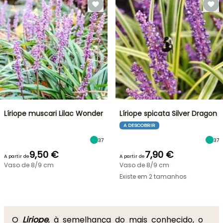
Líriope muscari Lilac Wonder
Líriope spicata Silver Dragon
A DESCOBRIR
37
37
9,50 €
7,90 €
A partir de
A partir de
Vaso de 8/9 cm
Vaso de 8/9 cm
Existe em 2 tamanhos
O
Liriope
, à semelhança do mais conhecido, o