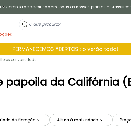
a
Garantia de devolução em todas as nossas plantas
Classificaç
oções
PERMANECEMOS ABERTOS : o verão todo!
flores por variedade
papoila da Califórnia (
ríodo de floração
Altura à maturidade
Preç