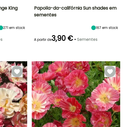
nge King
Papoila-da-califórnia Sun shades em
sementes
Exposição
Período de floração
Altura à
Exposição
maturidade
Sol
Sol
30 cm
271
em stock
167
em stock
Junho à
Setembro
3,90 €
•
s
Sementes
A partir de
Emergência
18 dias