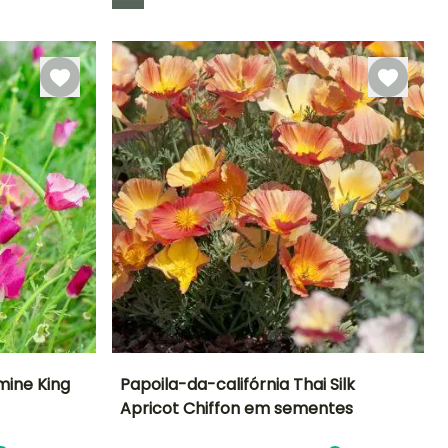
mine King
Papoila-da-califórnia Thai Silk
Apricot Chiffon em sementes
Exposição
Período de floração
Altura à
Exposição
maturidade
Sol
Sol