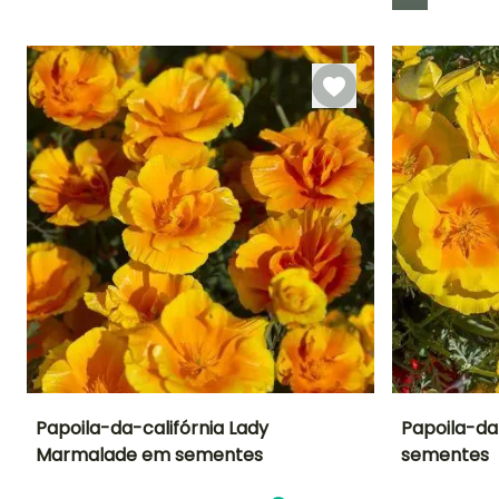
Emergência
18 dias
Papoila-da-califórnia Lady
Papoila-da
Marmalade em sementes
sementes
Período de floração
Altura à
Exposição
Período de floraç
maturidade
Sol