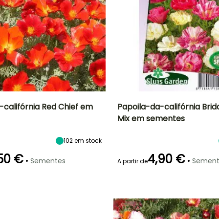
-califórnia Red Chief em
Papoila-da-califórnia Brid
Mix em sementes
ão
Altura à
Exposição
Período de floração
Altura à
maturidade
maturidade
Sol
25 cm
25 cm
102
em stock
Junho à
Setembro
50 €
4,90 €
•
•
Sementes
Sement
A partir de
Modo de
Emergência
semeadura
20 dias
Semeadura
sem proteção