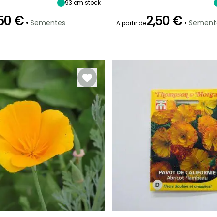
50 cm
40 cm
93
em stock
Junho à
Setembro
50 €
2,50 €
•
•
Sementes
Sement
A partir de
Modo de
Emergência
Modo de
semeadura
semeadura
18 dias
Semeadura
Semeadura
sem proteção
sem proteção