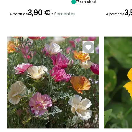
35 cm
17
em stock
Junho à
Maio à
Setembro
Setembro
3,90 €
3,
•
Sementes
A partir de
A partir de
Emergência
Modo de
Emergência
semeadura
18 dias
18 dias
Semeadura
sem proteção,
Semeadura
em abrigo