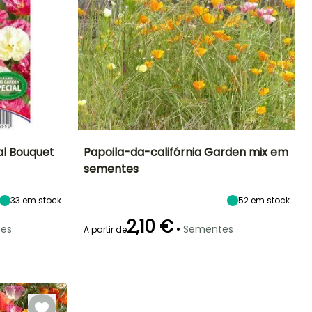
al Bouquet
Papoila-da-califórnia Garden mix em
sementes
Exposição
Período de floração
Altura à
Exposição
maturidade
Sol
Sol
40 cm
33
em stock
52
em stock
Junho à
Setembro
2,10 €
•
es
Sementes
A partir de
Emergência
20 dias