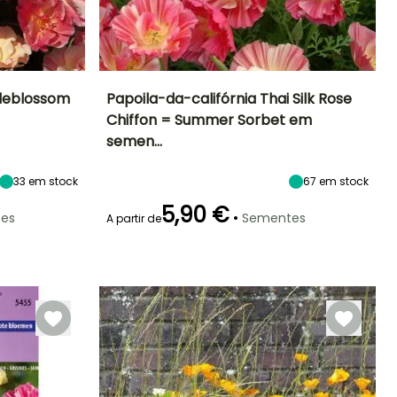
pleblossom
Papoila-da-califórnia Thai Silk Rose
Chiffon = Summer Sorbet em
Exposição
Período de floração
Altura à
Exposição
semen…
maturidade
Sol
Sol
25 cm
Junho à
Agosto
33
em stock
67
em stock
5,90 €
•
es
Sementes
A partir de
Emergência
18 dias