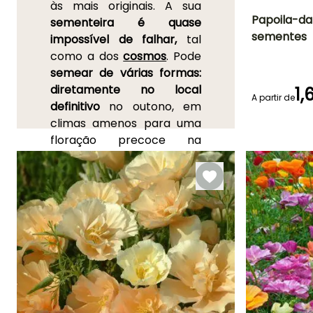
às mais originais. A sua
Papoila-da
sementeira é quase
sementes
impossível de falhar,
tal
Período de floraç
como a dos
cosmos
. Pode
Maio à Outub
semear de várias formas:
diretamente no local
1,
A partir de
definitivo
no outono, em
climas amenos para uma
Emergência
floração precoce na
18 dias
primavera, ou após as
últimas geadas. Mas
também mais cedo na
estação,
em alvéolos ou
ainda em vasinhos no
interior
, sendo as jovens
plântulas transplantadas
em plena terra após as
últimas geadas,
respeitando um