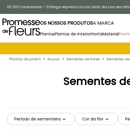
Ir para o Conteúdo
20 000 variedades
Entrega expresso ou na data da sua escolh
OS NOSSOS PRODUTOS
A MARCA
Plantas
Plantas de interior
Horta
Material
Prom
Plantas de jardim
>
Anuais
>
Sementes de flores
>
Sementes de 
Sementes de 
Período de sementeira
Cor da flor
Pe