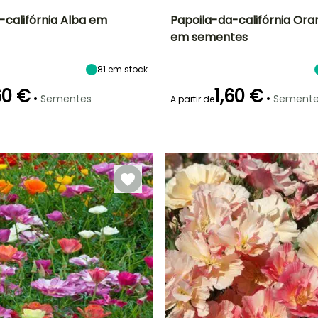
-califórnia Alba em
Papoila-da-califórnia Ora
em sementes
ão
Altura à
Exposição
Período de floração
Altura à
maturidade
maturidade
Sol
35 cm
45 cm
81
em stock
ro
Junho à
Setembro
60 €
1,60 €
•
•
Sementes
Semente
A partir de
Modo de
semeadura
Emergência
Modo de
Semeadura
semeadura
18 dias
sem proteção,
Semeadura
Semeadura
sem proteção
em abrigo