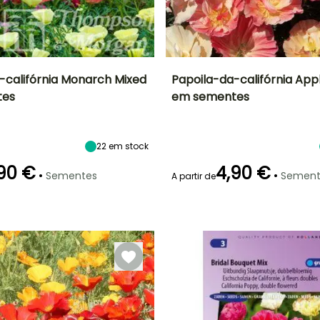
-califórnia Monarch Mixed
Papoila-da-califórnia Ap
tes
em sementes
ão
Altura à
Exposição
Período de floração
Altura à
maturidade
maturidade
Sol
25 cm
25 cm
Junho à
Setembro
22
em stock
90 €
4,90 €
•
•
Sementes
Sement
A partir de
Emergência
Modo de
semeadura
18 dias
Semeadura
sem proteção,
Semeadura
em abrigo