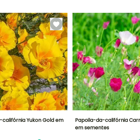
Emergência
20 dias
-califórnia Yukon Gold em
Papoila-da-califórnia Car
em sementes
ão
Altura à
Exposição
Período de floração
Altura à
maturidade
maturidade
Sol