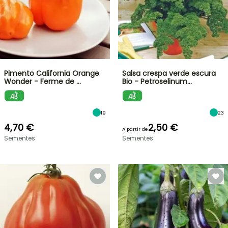
Pimento California Orange
Salsa crespa verde escura
Wonder - Ferme de …
Bio - Petroselinum…
19
23
4,70 €
2,50 €
A partir de
Sementes
Sementes