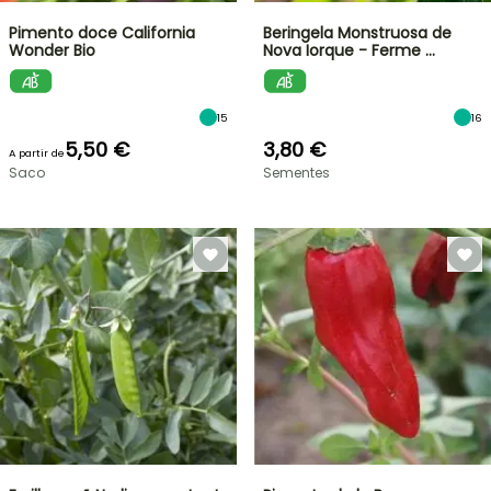
Pimento doce California
Beringela Monstruosa de
Wonder Bio
Nova Iorque - Ferme …
15
16
5,50 €
3,80 €
A partir de
Saco
Sementes