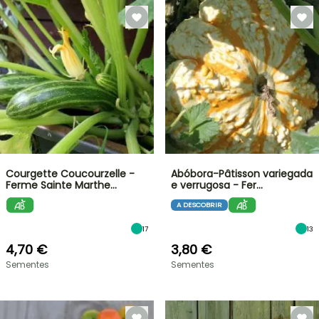
Courgette Coucourzelle -
Abóbora-Pâtisson variegada
Ferme Sainte Marthe…
e verrugosa - Fer…
A DESCOBRIR
17
13
4,70 €
3,80 €
Sementes
Sementes