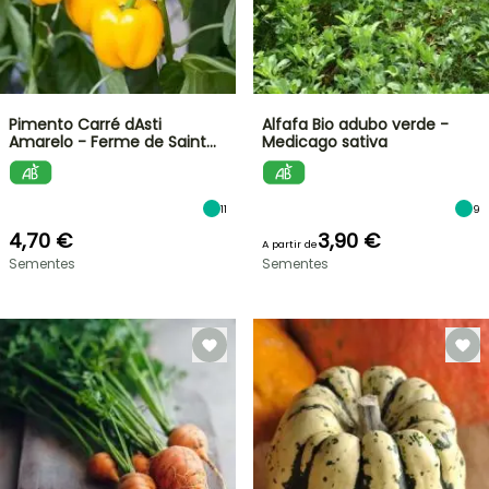
Pimento Carré dAsti
Alfafa Bio adubo verde -
Amarelo - Ferme de Saint…
Medicago sativa
11
9
4,70 €
3,90 €
A partir de
Sementes
Sementes