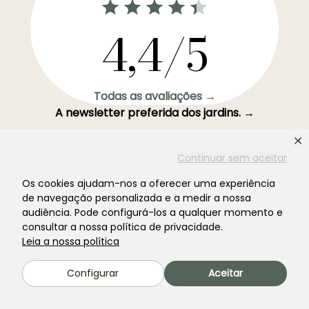
4,4/5
Todas as avaliações →
A newsletter preferida dos jardins. →
Receba as nossas novidades e ideias para aproveitar o
seu jardim durante todo o ano.
Continuar sem aceitar
Os cookies ajudam-nos a oferecer uma experiência
de navegação personalizada e a medir a nossa
audiência. Pode configurá-los a qualquer momento e
Inscrever-se →
consultar a nossa política de privacidade.
Leia a nossa política
Este formulário está protegido pelo reCAPTCHA - aplicam-se a
Termos de
Configurar
Aceitar
Serviço
e
Política de Privacidade
do Google.