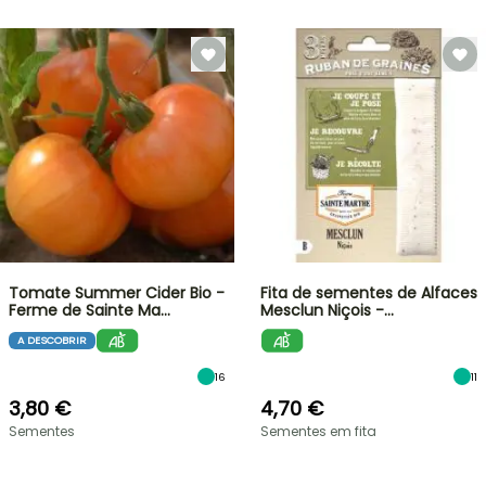
Tomate Summer Cider Bio -
Fita de sementes de Alfaces
Ferme de Sainte Ma…
Mesclun Niçois -…
A DESCOBRIR
16
11
3,80 €
4,70 €
Sementes
Sementes em fita