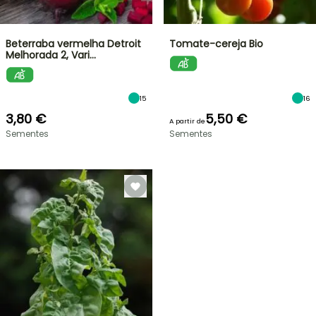
Beterraba vermelha Detroit
Tomate-cereja Bio
Melhorada 2, Vari…
15
16
3,80 €
5,50 €
A partir de
Sementes
Sementes