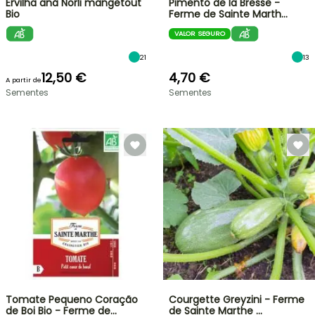
Ervilha anã Norli mangetout
Pimento de la Bresse -
Bio
Ferme de Sainte Marth…
VALOR SEGURO
21
13
12,50 €
4,70 €
A partir de
Sementes
Sementes
Tomate Pequeno Coração
Courgette Greyzini - Ferme
de Boi Bio - Ferme de…
de Sainte Marthe …