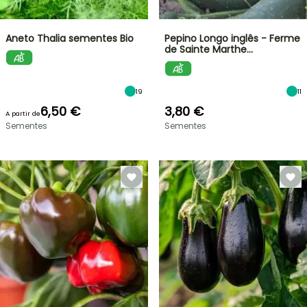
Aneto Thalia sementes Bio
Pepino Longo inglês - Ferme
de Sainte Marthe…
19
11
6,50 €
3,80 €
A partir de
Sementes
Sementes