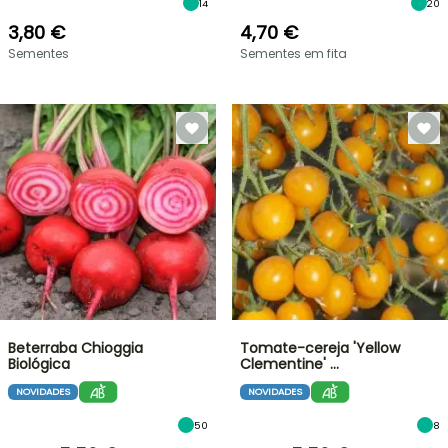
14
20
3,80 €
4,70 €
Sementes
Sementes em fita
Beterraba Chioggia
Tomate-cereja 'Yellow
Biológica
Clementine' …
NOVIDADES
NOVIDADES
50
8