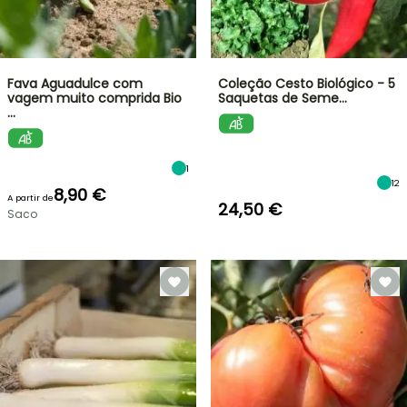
Fava Aguadulce com
Coleção Cesto Biológico - 5
vagem muito comprida Bio
Saquetas de Seme…
…
1
12
8,90 €
A partir de
24,50 €
Saco