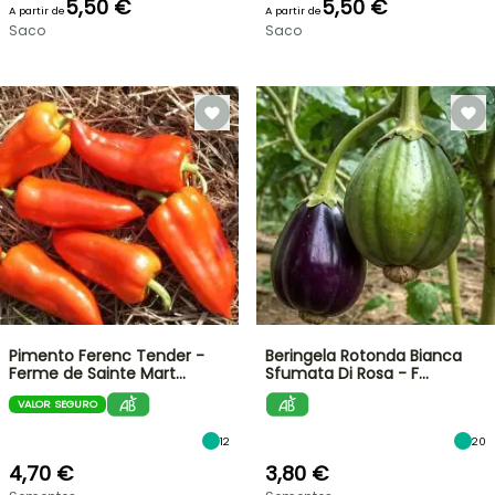
5,50 €
5,50 €
A partir de
A partir de
Saco
Saco
Pimento Ferenc Tender -
Beringela Rotonda Bianca
Ferme de Sainte Mart…
Sfumata Di Rosa - F…
VALOR SEGURO
12
20
4,70 €
3,80 €