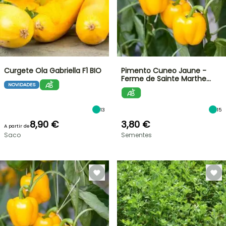
Curgete Ola Gabriella F1 BIO
Pimento Cuneo Jaune -
Ferme de Sainte Marthe…
NOVIDADES
13
15
8,90 €
3,80 €
A partir de
Saco
Sementes