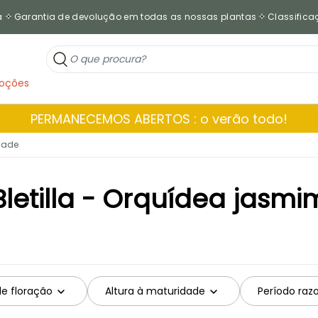
a
Garantia de devolução em todas as nossas plantas
Classificaç
oções
PERMANECEMOS ABERTOS : o verão todo!
dade
Bletilla - Orquídea jasmi
de floração
Altura à maturidade
Período raz