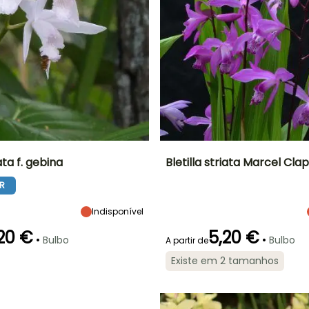
iata f. gebina
Bletilla striata Marcel Cla
R
Largura à
Exposição
Altura à
Largura à
maturidade
maturidade
maturidade
Sol
40 cm
45 cm
40 cm
Indisponível
20 €
5,20 €
•
•
Bulbo
Bulbo
A partir de
Existe em 2 tamanhos
ão
Período razoável de
Rusticidade
Período de floração
Período razoável de
plantação
Até -12°C
plantação
o
Março à Junho
Maio à Julho
Março à Maio,
Setembro à