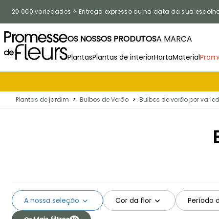
Ir para o Conteúdo
20 000 variedades
Entrega expresso ou na data da sua escolh
OS NOSSOS PRODUTOS
A MARCA
Plantas
Plantas de interior
Horta
Material
Prom
Plantas de jardim
>
Bulbos de Verão
>
Bulbos de verão por varie
A nossa seleção
Cor da flor
Período 