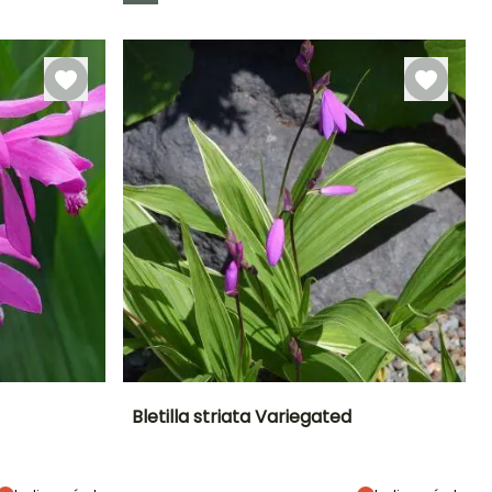
Rusticidade
Até -18°C
Bletilla striata Variegated
Exposição
Altura à
Largura à
Exposição
maturidade
maturidade
Sol, Semi-
Semi-sombra,
30 cm
30 cm