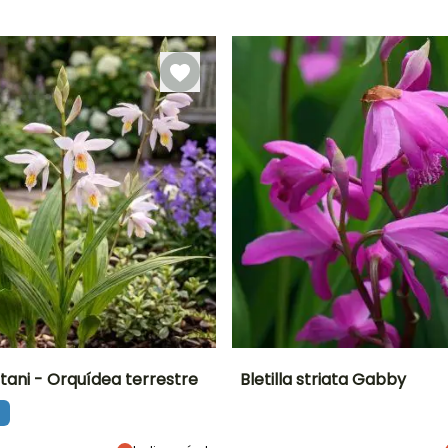
Período de floração
Período razoável de
plantação
Junho à Julho
Fevereiro à Abril
ritani - Orquídea terrestre
Bletilla striata Gabby
Largura à
Exposição
Altura à
Largura à
maturidade
maturidade
maturidade
Sol, Semi-
40 cm
45 cm
30 cm