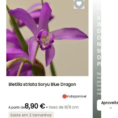
VENDAS
RELÂMPAG
ATÉ
30%
DE
DESCO
NUMA
SELEÇÃ
DE
PLANTAS
Descubra
novas
promoções
Bletilla striata Soryu Blue Dragon
todas
as
semanas
Altura à
Largura à
Exposição
Indisponível
maturidade
maturidade
Sol, Semi-
45 cm
30 cm
Aproveite
sombra,
8,90 €
•
Vaso de 8/9 cm
Sombra
→
A partir de
Existe em 2 tamanhos