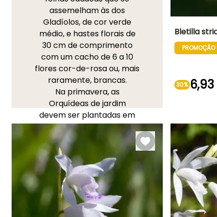
assemelham às dos
Gladíolos, de cor verde
Bletilla stri
médio, e hastes florais de
30 cm de comprimento
PROMOÇÃO
Altura à
com um cacho de 6 a 10
maturidade
50 cm
flores cor-de-rosa ou, mais
raramente, brancas.
6,93
30%
Na primavera, as
Orquídeas de jardim
Período de floraç
devem ser plantadas em
Junho à Julh
solo preferencialmente
ácido, fresco e bem
drenado, ou em vaso com
uma mistura em partes
iguais de substrato, terra
de jardim e areia. É
necessário regar
abundantemente no verão