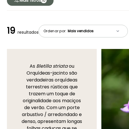
Mais filtros
10
19
Ordenar por:
resultados
As
Bletilla striata
ou
Orquídeas-jacinto são
verdadeiras orquídeas
terrestres rústicas que
trazem um toque de
originalidade aos maciços
de verão. Com um porte
arbustivo / arredondado e
denso, apresentam longas
folhas caducas que se