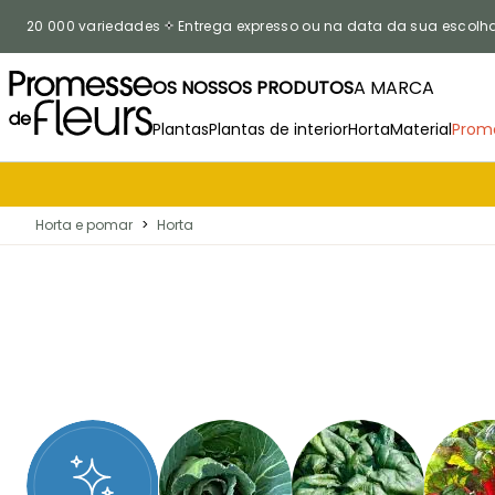
Ir para o Conteúdo
20 000 variedades
Entrega expresso ou na data da sua escolh
OS NOSSOS PRODUTOS
A MARCA
Plantas
Plantas de interior
Horta
Material
Prom
Horta e pomar
>
Horta