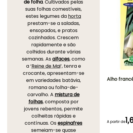
de folha
. Cultivados pelas
suas folhas comestíveis,
estes legumes da
horta
prestam-se a saladas,
ensopados, e pratos
cozinhados. Crescem
rapidamente e são
colhidos durante várias
semanas. As
alfaces
, como
a ‘
Reine de Mai
’, tenra e
crocante, apresentam-se
Alho franc
em variedades batávia,
romana ou folha-de-
Dificuldade de
carvalho. A
mistura de
cultivo
Iniciante
folhas
, composta por
jovens rebentos, permite
colheitas rápidas e
1,
A partir de
contínuas. Os
espinafres
Emergência
semeiam-se quase
20 dias