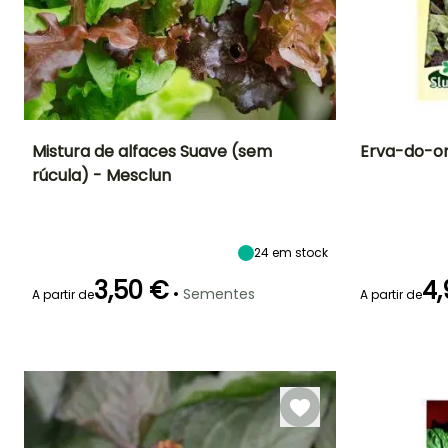
Mistura de alfaces Suave (sem
Erva-do-or
rúcula) - Mesclun
Dificuldade de
Altura à
Período de
Dificuldade de
cultivo
maturidade
cultivo
sementeira
Iniciante
15 cm
Iniciante
Janeiro à Julho
24
em stock
3,50 €
4,
•
Sementes
A partir de
A partir de
Emergência
Modo de
Período de colheita
Emergência
semeadura
10 dias
10 dias
Semeadura
Abril à Outubro
sem proteção,
Semeadura
em abrigo