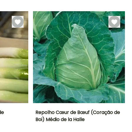
eríodo de colheita
arço à Junho,
Setembro à
Novembro
de
Repolho Cœur de Bœuf (Coração de
Boi) Médio de la Halle
Período de
Dificuldade de
Altura à
Período de
cultivo
maturidade
sementeira
sementeira
Iniciante
40 cm