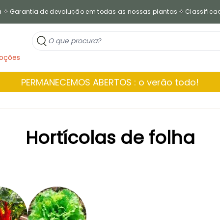
a
Garantia de devolução em todas as nossas plantas
Classificaç
oções
PERMANECEMOS ABERTOS : o verão todo!
Hortícolas de folha