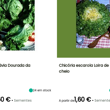
ávia Dourada da
Chicória escarola Loira d
cheio
Altura à
Período de
Dificuldade de
Altura à
maturidade
cultivo
maturidade
sementeira
20 cm
Iniciante
30 cm
Fevereiro à
Agosto
24
em stock
60 €
1,60 €
•
•
Sementes
Semente
A partir de
Emergência
Modo de
P
semeadura
Modo de
Período de colheita
8 dias