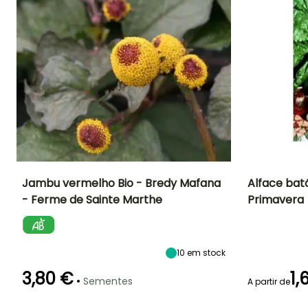
Jambu vermelho Bio - Bredy Mafana
Alface bat
- Ferme de Sainte Marthe
Primavera
Dificuldade de
Altura à
Período de
Dificuldade de
cultivo
maturidade
cultivo
sementeira
Amador
15 cm
Iniciante
Abril à Julho
10
em stock
3,80 €
1,
•
Sementes
A partir de
Emergência
Modo de
Período de colheita
semeadura
10 dias
Emergência