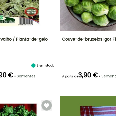
valho / Planta-de-gelo
Couve-de-bruxelas Igor F1
Altura à
Período de
Dificuldade de
Altura à
maturidade
cultivo
maturidade
sementeira
20 cm
Iniciante
1 m
Março à Junho
19
em stock
90 €
3,90 €
•
•
Sementes
Sement
A partir de
Modo de
Período de colheita
Emergência
Modo de
P
semeadura
semeadura
7 dias
Semeadura
Semeadura
Julho à
sem proteção,
sem proteção,
Outubro
Semeadura
Semeadura
em abrigo,
em abrigo,
Semeadura
Semeadura
em abrigo
em abrigo
aquecido
aquecido