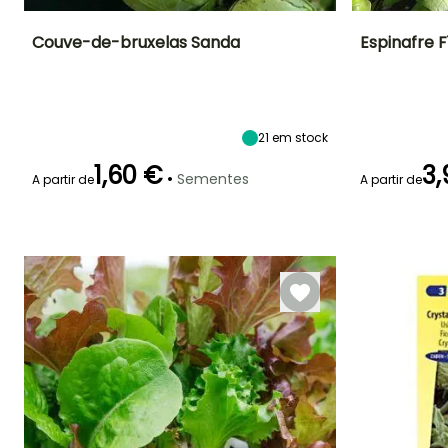
Couve-de-bruxelas Sanda
Espinafre 
Dificuldade de
Altura à
Período de
Dificuldade de
cultivo
maturidade
cultivo
sementeira
Iniciante
50 cm
Iniciante
Março à Abril
21
em stock
1,60 €
3,
•
Sementes
A partir de
A partir de
Emergência
Modo de
Período de colheita
semeadura
7 dias
Semeadura
Emergência
Setembro à
sem proteção,
16 dias
Dezembro
Semeadura
em abrigo,
Semeadura
em abrigo
aquecido