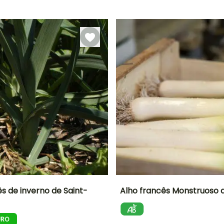
Semeadura
Emergência
Modo de
P
Janeiro à
sem proteção,
semeadura
16 dias
Março,
Semeadura
Semeadura
Novembro à
M
em abrigo
sem proteção,
Dezembro
Semeadura
em abrigo
s de inverno de Saint-
Alho francês Monstruoso 
Altura à
Período de
Dificuldade de
Altura à
maturidade
cultivo
maturidade
sementeira
URO
75 cm
Iniciante
85 cm