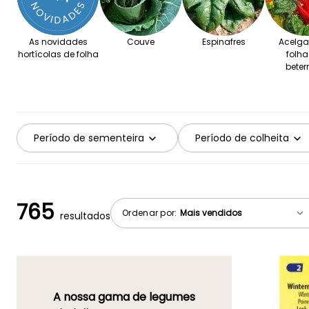
As novidades
Couve
Espinafres
Acelga
hortícolas de folha
folha
beter
Período de sementeira
Período de colheita
765
Ordenar por:
resultados
A nossa gama de legumes