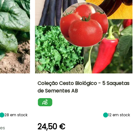
Coleção Cesto Biológico - 5 Saquetas
de Sementes AB
Período de
sementeira
evereiro à Abril,
Julho à
Setembro
28
em stock
12
em stock
24,50 €
es