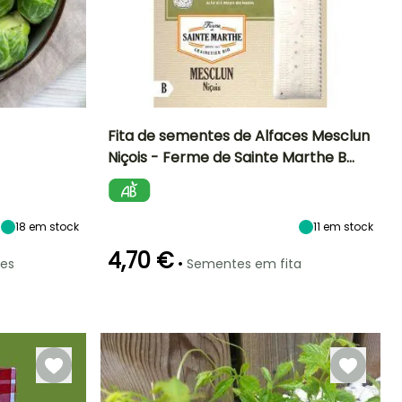
Fita de sementes de Alfaces Mesclun
Niçois - Ferme de Sainte Marthe B…
Período de
Dificuldade de
Altura à
Período de
cultivo
maturidade
sementeira
sementeira
Iniciante
15 cm
Março à Abril
Março à Julho
18
em stock
11
em stock
4,70 €
•
es
Sementes em fita
eríodo de colheita
Emergência
Modo de
Período de colheita
semeadura
10 dias
Semeadura
Janeiro à
Maio à Outubro
sem proteção
Fevereiro,
Novembro à
Dezembro