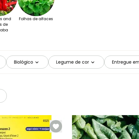
s and
Folhas de alfaces
s de
raba
Biológico
Legume de cor
Entregue e