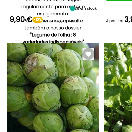
Março à Abril
Setembro à
regularmente para evitar o
Novembro
36
em stock
espigamento.
9,90 €
3,
-12%
Para saber mais, consulte
A partir de
sobre o preço original
também o nosso dossier
Emergência
20 dias
"Legume de folha : 8
variedades indispensáveis"