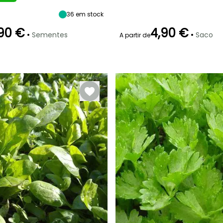
Março à Maio
36
em stock
90 €
4,90 €
•
•
Sementes
Saco
A partir de
Modo de
Período de colheita
Emergência
Modo de
P
semeadura
semeadura
20 dias
Semeadura
Semeadura
Janeiro à
sem proteção,
sem proteção,
Março, Outubro
Semeadura
Semeadura
à Dezembro
em abrigo
em abrigo