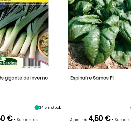
ês gigante de inverno
Espinafre Samos F1
Altura à
Período de
Dificuldade de
Altura à
maturidade
cultivo
maturidade
sementeira
85 cm
Iniciante
40 cm
Fevereiro à Abril
F
34
em stock
60 €
4,50 €
•
•
Sementes
Sement
A partir de
Modo de
Período de colheita
semeadura