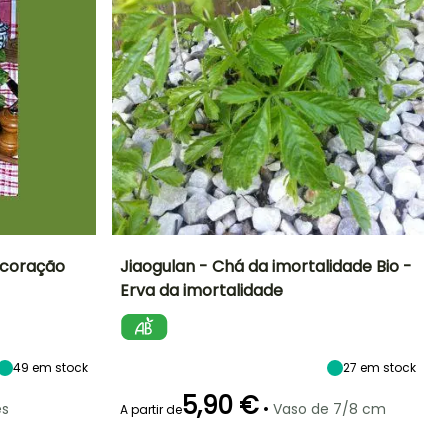
e coração
Jiaogulan - Chá da imortalidade Bio -
Erva da imortalidade
Período de
Dificuldade de
Altura à
Exposição
cultivo
maturidade
sementeira
Sol, Semi-
Iniciante
1.50 m
sombra
Abril à Julho
49
em stock
27
em stock
5,90 €
•
s
Vaso de 7/8 cm
A partir de
Melhor período de
Tamanho do
Período de colheita
eríodo de colheita
plantação
legume