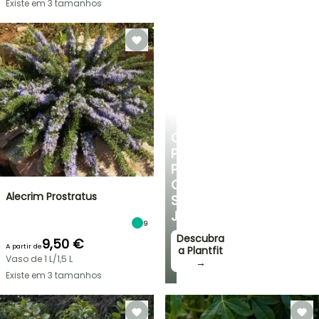
Existe em 3 tamanhos
PLANTFIT
CONSELHOS
PERSONALIZADOS
PARA
O
Alecrim Prostratus
SEU
JARDIM
9
Descubra
9,50 €
A partir de
a Plantfit
Vaso de 1 L/1,5 L
→
Existe em 3 tamanhos