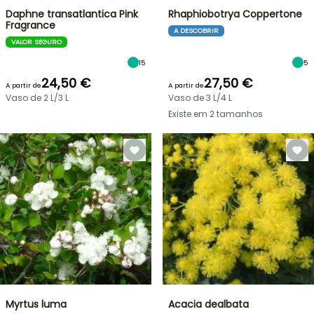
Daphne transatlantica Pink
Rhaphiobotrya Coppertone
Fragrance
A DESCOBRIR
VALOR SEGURO
15
5
24,50 €
27,50 €
A partir de
A partir de
Vaso de 2 L/3 L
Vaso de 3 L/4 L
Existe em 2 tamanhos
Myrtus luma
Acacia dealbata