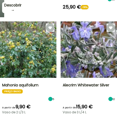
Descobrir
25,90 €
-18%
→
Mahonia aquifolium
Alecrim Whitewater Silver
PREÇO BAIXO
5
12
9,90 €
15,90 €
A partir de
A partir de
Vaso de 2 L/3 L
Vaso de 3 L/4 L