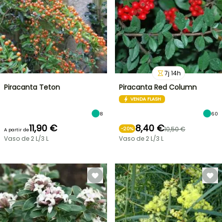
7
j
14
h
Piracanta Teton
Piracanta Red Column
VENDA FLASH
8
60
11,90 €
8,40 €
10,50 €
-
20
%
A partir de
Vaso de 2 L/3 L
Vaso de 2 L/3 L