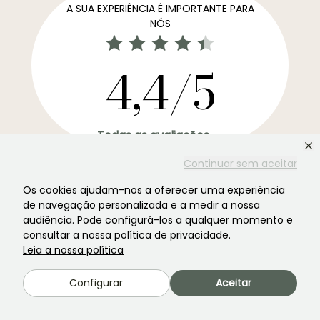
A SUA EXPERIÊNCIA É IMPORTANTE PARA
NÓS
4,4/5
Todas as avaliações →
A newsletter preferida dos jardins. →
Continuar sem aceitar
Receba as nossas novidades e ideias para aproveitar o
Os cookies ajudam-nos a oferecer uma experiência
seu jardim durante todo o ano.
de navegação personalizada e a medir a nossa
audiência. Pode configurá-los a qualquer momento e
consultar a nossa política de privacidade.
Leia a nossa política
Inscrever-se →
Configurar
Aceitar
Este formulário está protegido pelo reCAPTCHA - aplicam-se a
Termos de