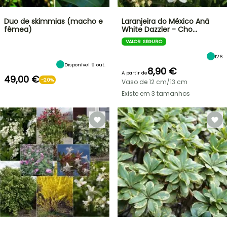
Duo de skimmias (macho e
Laranjeira do México Anã
fêmea)
White Dazzler - Cho…
VALOR SEGURO
126
Disponível 9 out.
8,90 €
A partir de
49,00 €
-20%
Vaso de 12 cm/13 cm
Existe em 3 tamanhos