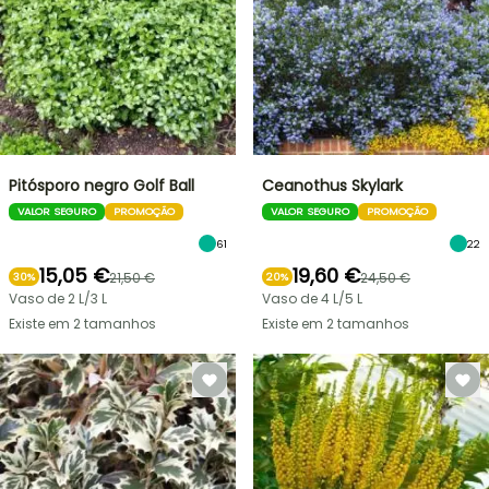
Pitósporo negro Golf Ball
Ceanothus Skylark
VALOR SEGURO
PROMOÇÃO
VALOR SEGURO
PROMOÇÃO
61
22
15,05 €
19,60 €
21,50 €
24,50 €
30%
20%
Vaso de 2 L/3 L
Vaso de 4 L/5 L
Existe em 2 tamanhos
Existe em 2 tamanhos