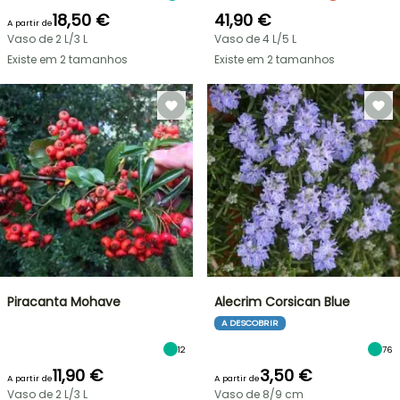
18,50 €
41,90 €
A partir de
Vaso de 2 L/3 L
Vaso de 4 L/5 L
Existe em 2 tamanhos
Existe em 2 tamanhos
Piracanta Mohave
Alecrim Corsican Blue
A DESCOBRIR
12
76
11,90 €
3,50 €
A partir de
A partir de
Vaso de 2 L/3 L
Vaso de 8/9 cm