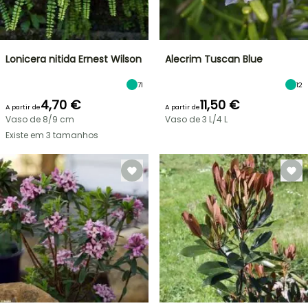
Lonicera nitida Ernest Wilson
Alecrim Tuscan Blue
71
12
4,70 €
11,50 €
A partir de
A partir de
Vaso de 8/9 cm
Vaso de 3 L/4 L
Existe em 3 tamanhos