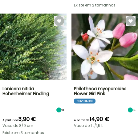
Existe em 2 tamanhos
Lonicera nitida
Philotheca myoporoides
Hohenheimer Findling
Flower Girl Pink
NOVIDADES
31
14
3,90 €
14,90 €
A partir de
A partir de
Vaso de 8/9 cm
Vaso de 1 L/1,5 L
Existe em 3 tamanhos