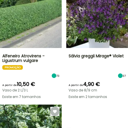
Alfeneiro Atrovirens -
Sálvia greggii Mirage® Violet
Ligustrum vulgare
PROMOÇÃO
73
37
10,50 €
4,90 €
A partir de
A partir de
Vaso de 2 L/3 L
Vaso de 8/9 cm
Existe em 7 tamanhos
Existe em 2 tamanhos