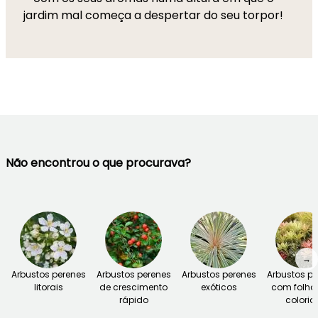
jardim mal começa a despertar do seu torpor!
Não encontrou o que procurava?
→
Arbustos perenes
Arbustos perenes
Arbustos perenes
Arbustos pe
litorais
de crescimento
exóticos
com folh
rápido
colorid