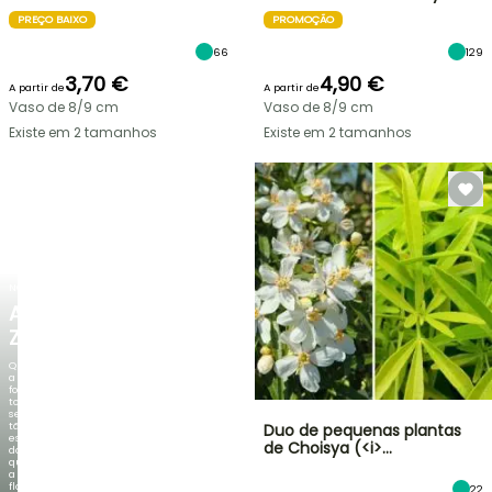
PREÇO BAIXO
PROMOÇÃO
66
129
3,70 €
4,90 €
A partir de
A partir de
Vaso de 8/9 cm
Vaso de 8/9 cm
Existe em 2 tamanhos
Existe em 2 tamanhos
NOVO
AGAPANTHUS
ZAMBEZI
Quando
a
folhagem
torna-
se
tão
Duo de pequenas plantas
espetacular
de Choisya (<i>…
do
que
a
floração!
22