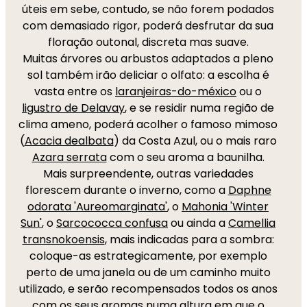
úteis em sebe, contudo, se não forem podados
com demasiado rigor, poderá desfrutar da sua
floração outonal, discreta mas suave.
Muitas árvores ou arbustos adaptados a pleno
sol também irão deliciar o olfato: a escolha é
vasta entre os
laranjeiras-do-méxico
ou o
ligustro de Delavay
, e se residir numa região de
clima ameno, poderá acolher o famoso mimoso
(
Acacia dealbata
) da Costa Azul, ou o mais raro
Azara serrata
com o seu aroma a baunilha.
Mais surpreendente, outras variedades
florescem durante o inverno, como a
Daphne
odorata 'Aureomarginata'
, o
Mahonia 'Winter
Sun'
, o
Sarcococca confusa
ou ainda a
Camellia
transnokoensis
, mais indicadas para a sombra:
coloque-as estrategicamente, por exemplo
perto de uma janela ou de um caminho muito
utilizado, e serão recompensados todos os anos
com os seus aromas numa altura em que o