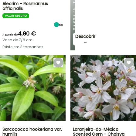
JARDIM
Alecrim - Rosmarinus
officinalis
Com
as
nossas
VALOR SEGURO
plantas
trepadeiras
58
mais
bonitas!
4,90 €
A partir de
Descobrir
Vaso de 7/8 cm
→
Existe em 3 tamanhos
Sarcococca hookeriana var.
Laranjeira-do-México
humilis
Scented Gem - Choisya