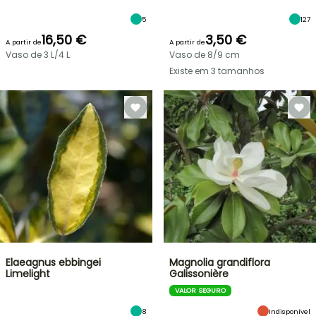
5
127
16,50 €
3,50 €
A partir de
A partir de
Vaso de 3 L/4 L
Vaso de 8/9 cm
Existe em 3 tamanhos
Elaeagnus ebbingei
Magnolia grandiflora
Limelight
Galissonière
VALOR SEGURO
8
Indisponível