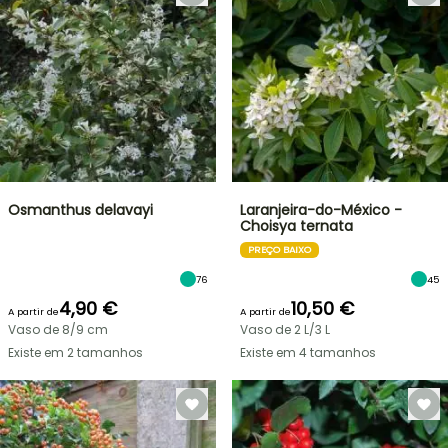
Osmanthus delavayi
Laranjeira-do-México -
Choisya ternata
PREÇO BAIXO
76
45
4,90 €
10,50 €
A partir de
A partir de
Vaso de 8/9 cm
Vaso de 2 L/3 L
Existe em 2 tamanhos
Existe em 4 tamanhos