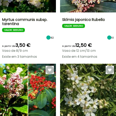
Myrtus communis subsp.
Skímia japonica Rubella
tarentina
VALOR SEGURO
VALOR SEGURO
82
10
3,50 €
12,50 €
A partir de
A partir de
Vaso de 8/9 cm
Vaso de 12 cm/13 cm
Existe em 3 tamanhos
Existe em 4 tamanhos