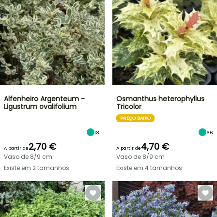
Alfenheiro Argenteum -
Osmanthus heterophyllus
Ligustrum ovalifolium
Tricolor
PREÇO BAIXO
181
66
2,70 €
4,70 €
A partir de
A partir de
Vaso de 8/9 cm
Vaso de 8/9 cm
Existe em 2 tamanhos
Existe em 4 tamanhos