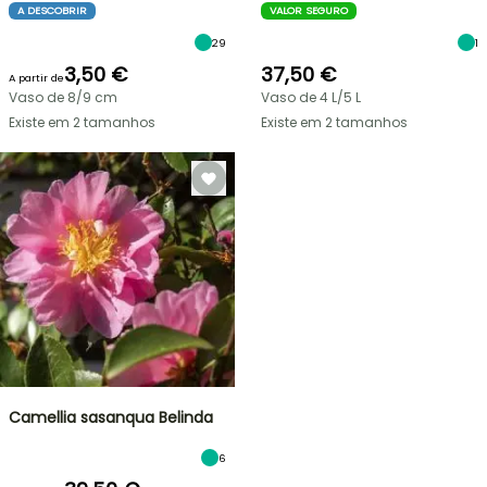
A DESCOBRIR
VALOR SEGURO
29
1
3,50 €
37,50 €
A partir de
Vaso de 8/9 cm
Vaso de 4 L/5 L
Existe em 2 tamanhos
Existe em 2 tamanhos
Camellia sasanqua Belinda
6