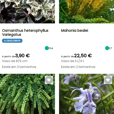
Osmanthus heterophyllus
Mahonia bealei
Variegatus
A DESCOBRIR
104
27
3,90 €
22,50 €
A partir de
A partir de
Vaso de 8/9 cm
Vaso de 3 L/4 L
Existe em 3 tamanhos
Existe em 2 tamanhos