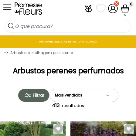
Ir para o Conteúdo
0
Plantfit
As minhas listas 
A minha co
Carrin
0
PERMANECEMOS ABERTOS : o verão todo!
⋯
>
Arbustos de folhagem persistente
Arbustos perenes perfumados
Filtrar
413
resultados