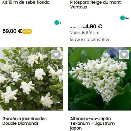
Kit 10 m de sebe florida
Pitósporo Neige du mont
Ventoux
64
4
4,90 €
A partir de
69,00 €
-30%
Vaso de 8/9 cm
Existe em 2 tamanhos
Gardénia jasminoides
Alfeneiro-do-Japão
Double Diamonds
Texanum - Ligustrum
japon…