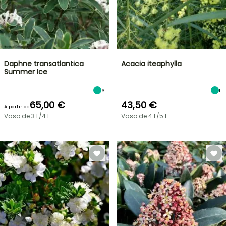
Daphne transatlantica
Acacia iteaphylla
Summer Ice
6
11
65,00 €
43,50 €
A partir de
Vaso de 3 L/4 L
Vaso de 4 L/5 L