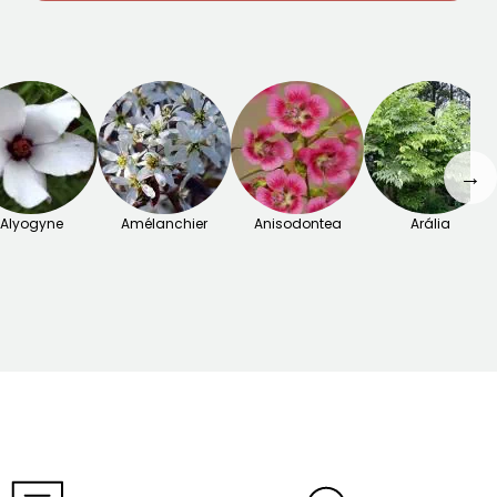
→
Alyogyne
Amélanchier
Anisodontea
Arália