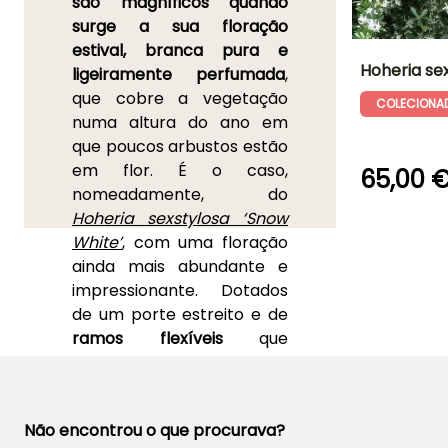
são magníficos quando
surge a sua floração
estival, branca pura e
Hoheria se
ligeiramente perfumada
,
que cobre a vegetação
COLECIONA
Altura à
numa altura do ano em
maturidade
4 m
que poucos arbustos estão
em flor. É o caso,
65,00 
nomeadamente, do
Hoheria sexstylosa ‘Snow
Período de floraç
White’
, com uma floração
Julho à Agost
ainda mais abundante e
impressionante. Dotados
de um porte estreito e de
ramos flexíveis
que
dançam ao vento, e com
uma bela folhagem
brilhante
semi-persistente
,
Não encontrou o que procurava?
estes arbustos dão-se ao