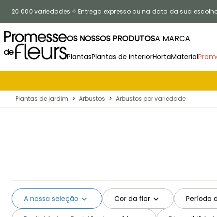
Ir para o Conteúdo
20 000 variedades
Entrega expresso ou na data da sua escolh
OS NOSSOS PRODUTOS
A MARCA
Plantas
Plantas de interior
Horta
Material
Prom
Plantas de jardim
>
Arbustos
>
Arbustos por variedade
A nossa seleção
Cor da flor
Período 