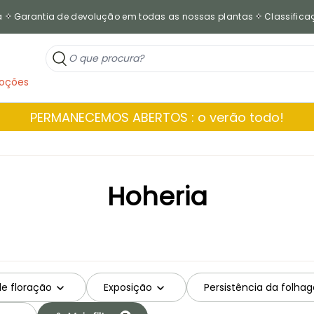
a
Garantia de devolução em todas as nossas plantas
Classificaç
oções
PERMANECEMOS ABERTOS : o verão todo!
Hoheria
de floração
Exposição
Persistência da folha