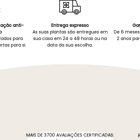
icação anti-
Entrega expresso
Gar
o
As suas plantas são entregues em
De 6 meses 
zados para
sua casa em 24 a 48 horas ou na
2 anos par
rtas para si.
data da sua escolha.
MAIS DE 3700 AVALIAÇÕES CERTIFICADAS: