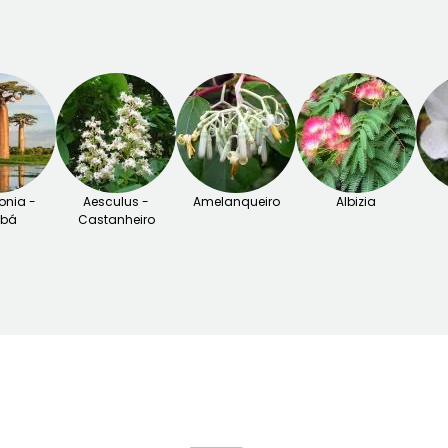
nia -
Aesculus -
Amelanqueiro
Albizia
obá
Castanheiro