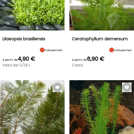
Lilaeopsis brasiliensis
Ceratophyllum demersum
Indisponível
Indisponível
4,90 €
6,90 €
A partir de
A partir de
Vaso de 1 L/1,5 L
Caixa