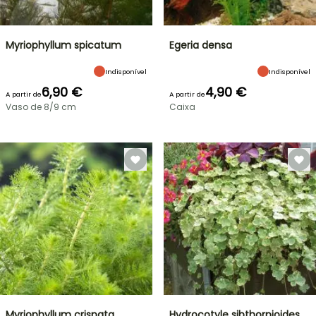
Myriophyllum spicatum
Egeria densa
Indisponível
Indisponível
6,90 €
4,90 €
A partir de
A partir de
Vaso de 8/9 cm
Caixa
Myriophyllum crispata
Hydrocotyle sibthorpioides