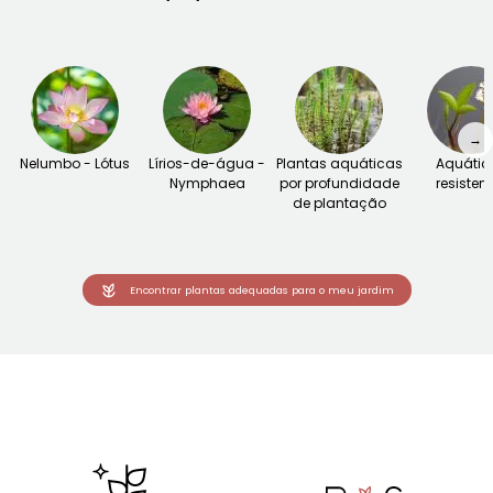
→
Nelumbo - Lótus
Lírios-de-água -
Plantas aquáticas
Aquátic
Nymphaea
por profundidade
resisten
de plantação
Encontrar plantas adequadas para o meu jardim