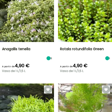
Anagallis tenella
Rotala rotundifolia Green
11
1
4,90 €
4,90 €
A partir de
A partir de
Vaso de 1 L/1,5 L
Vaso de 1 L/1,5 L