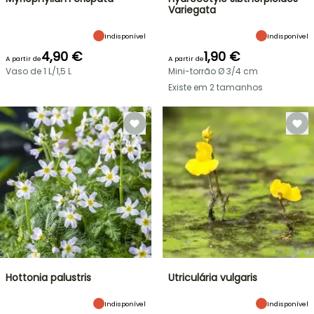
Variegata
Indisponível
Indisponível
4,90 €
1,90 €
A partir de
A partir de
Vaso de 1 L/1,5 L
Mini-torrão Ø 3/4 cm
Existe em 2 tamanhos
Hottonia palustris
Utriculária vulgaris
Indisponível
Indisponível