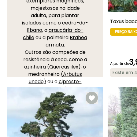
exemplares magníficos,
majestosos na idade
adulta, para plantar
Taxus bacc
isolados como o
cedro-do-
líbano
, a
araucária-do-
PREÇO BAIX
Altura à
chile
ou a palmeira
Brahea
maturidade
10 m
armata
.
Outros são campeões de
resistência à seca, como a
3,
A partir de
azinheira (Quercus ilex)
, o
Período razoável 
Existe em 
medronheiro
(Arbutus
plantação
Fevereiro à Abri
unedo)
ou o
cipreste-
Setembro à
comum
, emblemáticos das
Novembro
paisagens mediterrânicas.
Outros ainda ajudarão a
criar uma atmosfera
particular no jardim:
exótica com a palmeira-
de-leque-da-china