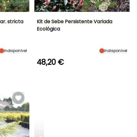
r. stricta
Kit de Sebe Persistente Variada
Ecológica
Exposição
Altura à
Largura à
Exposição
maturidade
maturidade
Sol
Sol, Semi-
2.50 m
1.50 m
sombra
Indisponível
Indisponível
48,20 €
Período de floração
Período razoável de
Rusticidade
plantação
Até -15°C
Março à Junho,
Março à Maio,
Outubro à
Setembro à
Novembro
Novembro
ARBUSTOS