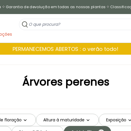
a
Garantia de devolução em todas as nossas plantas
Classificaç
oções
PERMANECEMOS ABERTOS : o verão todo!
Árvores perenes
de floração
Altura à maturidade
Exposição