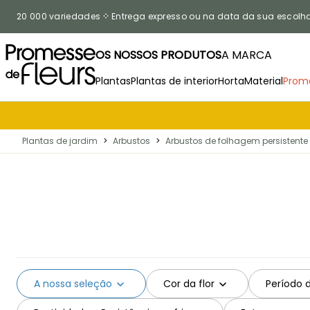
Ir para o Conteúdo
20 000 variedades
Entrega expresso ou na data da sua escolh
OS NOSSOS PRODUTOS
A MARCA
Plantas
Plantas de interior
Horta
Material
Prom
Plantas de jardim
>
Arbustos
>
Arbustos de folhagem persistente
A nossa seleção
Cor da flor
Período 