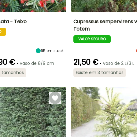
ata - Teixo
Cupressus sempervirens va
Totem
O
Largura à
Exposição
Altura à
Largura à
maturidade
maturidade
maturidade
Sol, Semi-
VALOR SEGURO
4 m
12 m
1 m
sombra
65
em stock
90 €
21,50 €
•
•
Vaso de 8/9 cm
Vaso de 2 L/3 L
Período razoável de
Rusticidade
de
Rusticidade
4 tamanhos
Existe em 3 tamanhos
plantação
Até -15°C
Até -23,5°C
Março à Maio,
l,
Setembro à
Novembro