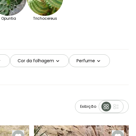
Opuntia
Trichocereus
Cor da folhagem
Perfume
Exibição