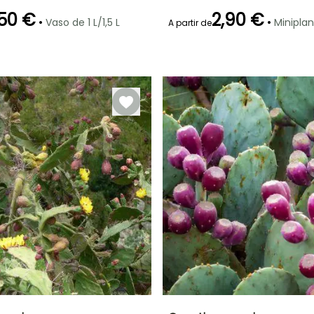
Setembro
50 €
2,90 €
•
•
Vaso de 1 L/1,5 L
Minipla
A partir de
Período de floração
Período razoável de
plantação
de
Rusticidade
Maio à Julho
Fevereiro à
Até -6,5°C
Maio
o