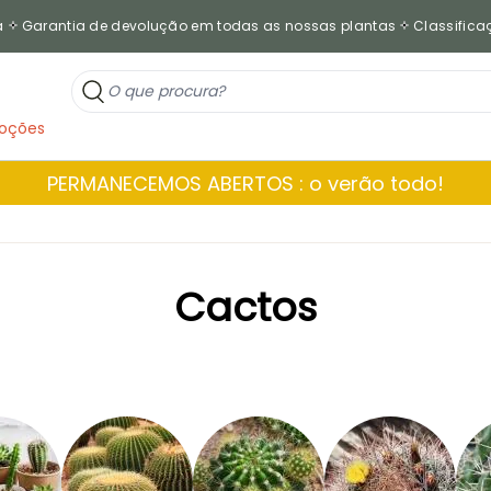
a
Garantia de devolução em todas as nossas plantas
Classificaç
oções
PERMANECEMOS ABERTOS : o verão todo!
Cactos