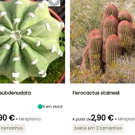
 subdenudata
Ferocactus stainesii
Largura à
Exposição
Altura à
Largura à
9
em stock
maturidade
maturidade
maturidade
Sol
20 cm
1 m
20 cm
90 €
2,90 €
•
•
Miniplanta
Minipla
A partir de
2 tamanhos
Existe em 2 tamanhos