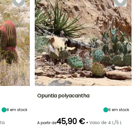
Opuntia polyacantha
Exposição
Altura à
Largura à
Exposição
8
em stock
6
em stock
maturidade
maturidade
Sol
Sol
15 cm
1.50 m
45,90 €
•
nta
Vaso de 4 L/5 L
A partir de