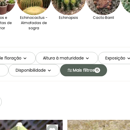
os e
Echinocactus -
Echinopsis
Cacto Barril
tas de
Almofadas de
rior
sogra
de floração
Altura à maturidade
Exposição
Disponibilidade
Mais filtros
15