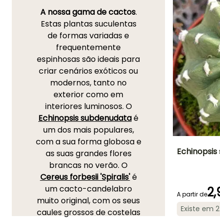
A nossa gama de cactos
.
Estas plantas suculentas
de formas variadas e
frequentemente
espinhosas são ideais para
criar cenários exóticos ou
modernos, tanto no
exterior como em
interiores luminosos. O
Echinopsis subdenudata
é
um dos mais populares,
com a sua forma globosa e
Echinopsis
as suas grandes flores
brancas no verão. O
Altura à
Cereus forbesii 'Spiralis'
é
maturidade
20 cm
um cacto-candelabro
2,
A partir de
muito original, com os seus
Existe em 
caules grossos de costelas