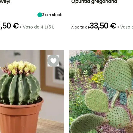
weyi
Opuntia gregoriana
Largura à
Exposição
Altura à
Largura à
3
em stock
maturidade
maturidade
maturidade
Sol
1 m
1.75 m
1.75 m
,50 €
33,50 €
•
•
Vaso de 4 L/5 L
Vaso d
A partir de
ão
Período razoável de
Rusticidade
Período de floração
Período razoável de
plantação
plantação
Até -18°C
o
Fevereiro à Abril,
Maio à Junho
Fevereiro à Abril,
Agosto à
Agosto à
Setembro
Setembro