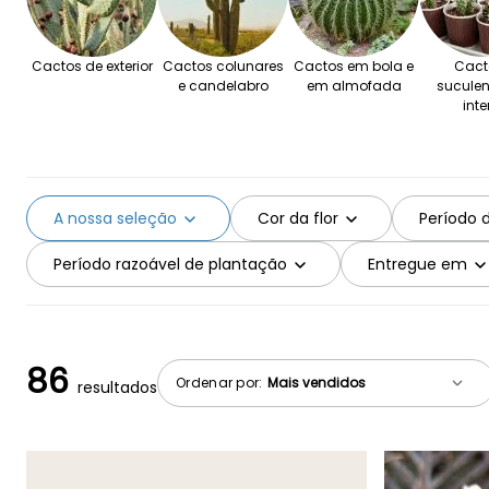
Cactos de exterior
Cactos colunares
Cactos em bola e
Cact
e candelabro
em almofada
suculen
inte
A nossa seleção
Cor da flor
Período 
Período razoável de plantação
Entregue em
86
Ordenar por:
resultados