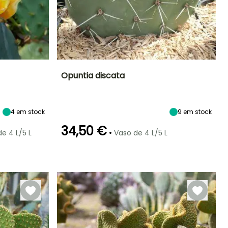
Opuntia discata
Exposição
Altura à
Largura à
Exposição
maturidade
maturidade
Sol
Sol
2 m
1 m
4
em stock
9
em stock
34,50 €
•
e 4 L/5 L
Vaso de 4 L/5 L
Rusticidade
Período de floração
Período razoável de
Rusticidade
plantação
Até -9,5°C
Até -6,5°C
Junho à Julho
Fevereiro à Abril,
Agosto à
Setembro