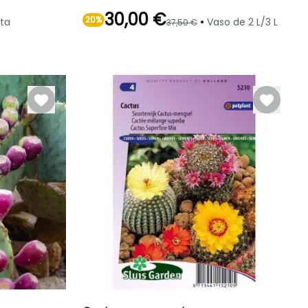
30,00 €
20%
•
nta
Vaso de 2 L/3 L
37,50 €
Rusticidade
Período de floração
Período razoável de
Rusticidade
plantação
Até -6,5°C
Até -15°C
Maio à Junho
Fevereiro à Abril,
Agosto à
Setembro