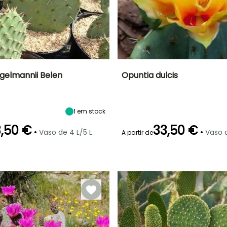
gelmannii Belen
Opuntia dulcis
Largura à
Exposição
Altura à
Largura à
maturidade
maturidade
maturidade
Sol
2.50 m
1.20 m
80 cm
1
em stock
,50 €
33,50 €
•
•
Vaso de 4 L/5 L
Vaso d
A partir de
ão
Período razoável de
Rusticidade
Período de floração
Período razoável de
plantação
plantação
Até -12°C
o
Fevereiro à Abril,
Junho à Julho
Fevereiro à Abril,
Agosto à
Agosto à
Setembro
Setembro