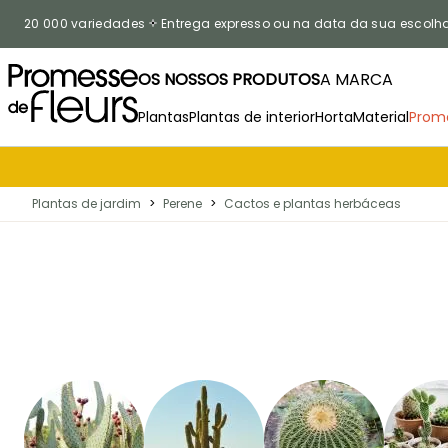
Ir para o Conteúdo
20 000 variedades
Entrega expresso ou na data da sua escolh
OS NOSSOS PRODUTOS
A MARCA
Plantas
Plantas de interior
Horta
Material
Prom
Plantas de jardim
>
Perene
>
Cactos e plantas herbáceas