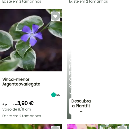
Existe em 2 tamanhos
Existe em 2 tamanhos
PLANTFIT
CONSELHOS
PERSONALIZADOS
PARA
O
Vinca-menor
Argenteovariegata
SEU
JARDIM
65
Descubra
3,90 €
A partir de
a Plantfit
Vaso de 8/9 cm
→
Existe em 2 tamanhos