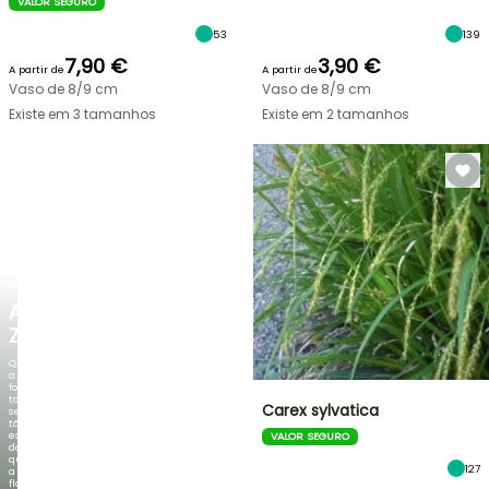
VALOR SEGURO
53
139
7,90 €
3,90 €
A partir de
A partir de
Vaso de 8/9 cm
Vaso de 8/9 cm
Existe em 3 tamanhos
Existe em 2 tamanhos
NOVO
AGAPANTHUS
ZAMBEZI
Quando
a
folhagem
torna-
Carex sylvatica
se
tão
espetacular
VALOR SEGURO
do
que
127
a
floração!