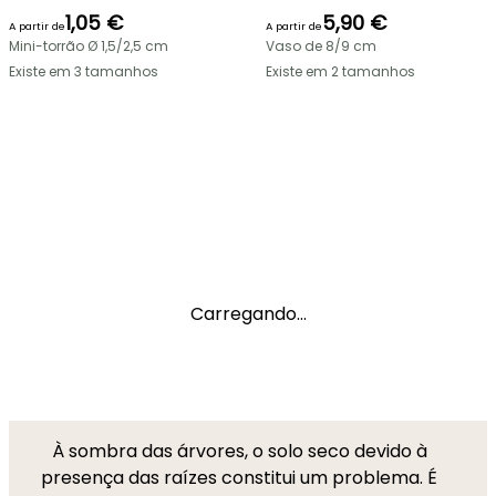
1,05 €
5,90 €
A partir de
A partir de
Mini-torrão Ø 1,5/2,5 cm
Vaso de 8/9 cm
Existe em 3 tamanhos
Existe em 2 tamanhos
Carregando...
À sombra das árvores, o solo seco devido à
presença das raízes constitui um problema. É