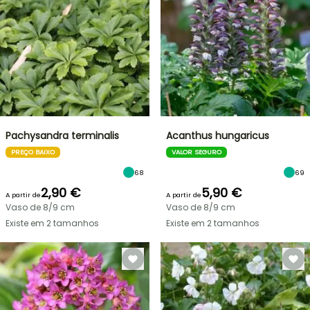
Pachysandra terminalis
Acanthus hungaricus
PREÇO BAIXO
VALOR SEGURO
68
69
2,90 €
5,90 €
A partir de
A partir de
Vaso de 8/9 cm
Vaso de 8/9 cm
Existe em 2 tamanhos
Existe em 2 tamanhos