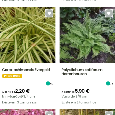
Existe em 3 tamanhos
Existe em 3 tamanhos
Carex oshimensis Evergold
Polystichum setiferum
Herrenhausen
PREÇO BAIXO
62
74
2,20 €
5,90 €
A partir de
A partir de
Mini-torrão Ø 3/4 cm
Vaso de 8/9 cm
Existe em 3 tamanhos
Existe em 2 tamanhos