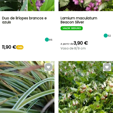
Duo de liríopes brancos e
Lamium maculatum
azuis
Beacon Silver
VALOR SEGURO
52
86
3,90 €
A partir de
11,90 €
-14%
Vaso de 8/9 cm