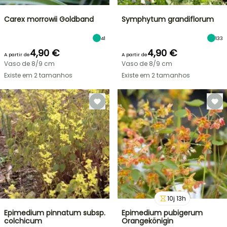
Carex morrowii Goldband
Symphytum grandiflorum
41
133
4,90 €
4,90 €
A partir de
A partir de
Vaso de 8/9 cm
Vaso de 8/9 cm
Existe em 2 tamanhos
Existe em 2 tamanhos
10
j
13
h
Epimedium pinnatum subsp.
Epimedium pubigerum
colchicum
Orangekönigin