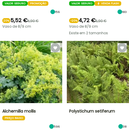
VALOR SEGURO
PROMOÇÃO
VALOR SEGURO
VENDA FLASH
156
183
5,52 €
4,72 €
6,90 €
5,90 €
20%
-
20
%
Vaso de 8/9 cm
Vaso de 8/9 cm
Existe em 2 tamanhos
Alchemilla mollis
Polystichum setiferum
PREÇO BAIXO
596
38