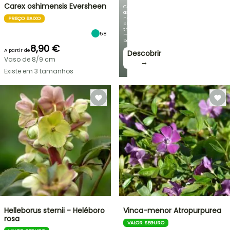
Carex oshimensis Eversheen
Com
as
nossas
PREÇO BAIXO
plantas
trepadeiras
58
mais
bonitas!
8,90 €
A partir de
Descobrir
Vaso de 8/9 cm
→
Existe em 3 tamanhos
Helleborus sternii - Heléboro
Vinca-menor Atropurpurea
rosa
VALOR SEGURO