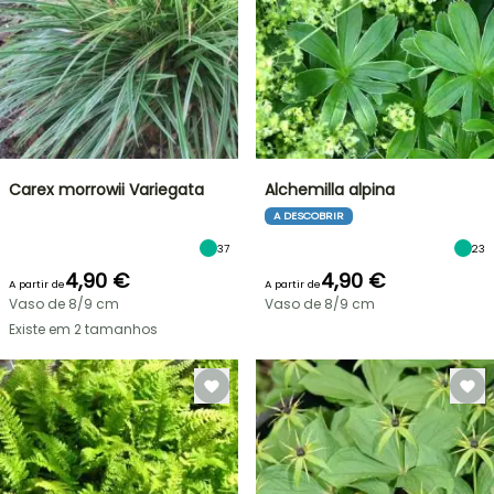
Carex morrowii Variegata
Alchemilla alpina
A DESCOBRIR
37
23
4,90 €
4,90 €
A partir de
A partir de
Vaso de 8/9 cm
Vaso de 8/9 cm
Existe em 2 tamanhos