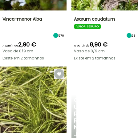
Vinca-menor Alba
Asarum caudatum
VALOR SEGURO
570
28
2,90 €
8,90 €
A partir de
A partir de
Vaso de 8/9 cm
Vaso de 8/9 cm
Existe em 2 tamanhos
Existe em 2 tamanhos
CRIE
UM
RECANTO
REFRESCANTE
NO
JARDIM