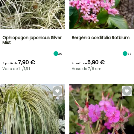
Ophiopogon japonicus Silver
Bergénia cordifolia Rotblum
Mist
20
66
7,90 €
5,90 €
A partir de
A partir de
Vaso de 1 L/1,5 L
Vaso de 7/8 cm