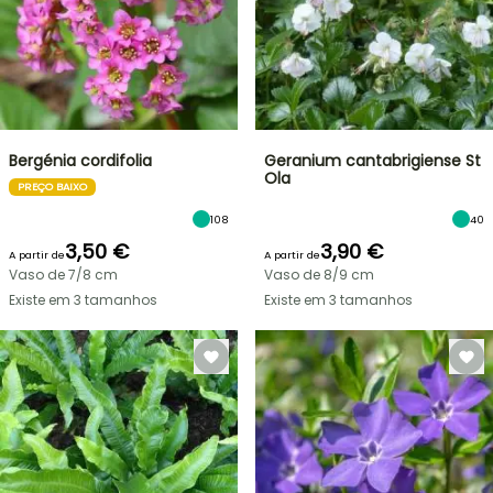
Bergénia cordifolia
Geranium cantabrigiense St
Ola
PREÇO BAIXO
108
40
3,50 €
3,90 €
A partir de
A partir de
Vaso de 7/8 cm
Vaso de 8/9 cm
Existe em 3 tamanhos
Existe em 3 tamanhos
VENDAS
RELÂMPAGO
ATÉ
BULBOS
30%
DE
PRIMAVERA
DE
NOVIDADES