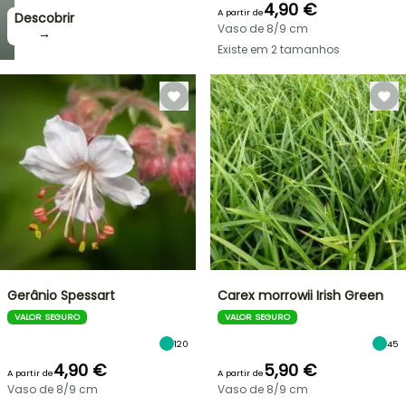
4,90 €
A partir de
Descobrir
Vaso de 8/9 cm
→
Existe em 2 tamanhos
Gerânio Spessart
Carex morrowii Irish Green
VALOR SEGURO
VALOR SEGURO
120
45
4,90 €
5,90 €
A partir de
A partir de
Vaso de 8/9 cm
Vaso de 8/9 cm