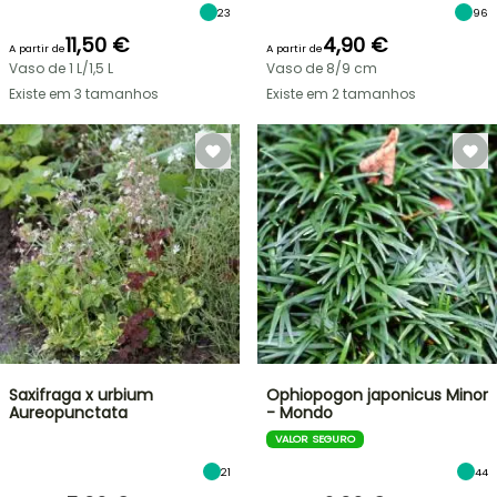
23
96
11,50 €
4,90 €
A partir de
A partir de
Vaso de 1 L/1,5 L
Vaso de 8/9 cm
Existe em 3 tamanhos
Existe em 2 tamanhos
Saxifraga x urbium
Ophiopogon japonicus Minor
Aureopunctata
- Mondo
VALOR SEGURO
21
44