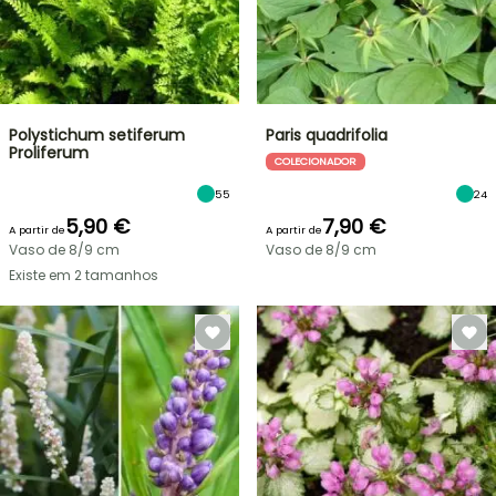
Polystichum setiferum
Paris quadrifolia
Proliferum
COLECIONADOR
55
24
5,90 €
7,90 €
A partir de
A partir de
Vaso de 8/9 cm
Vaso de 8/9 cm
Existe em 2 tamanhos