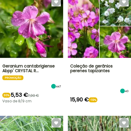
Geranium cantabrigiense
Coleção de gerânios
Abpp' CRYSTAL R…
perenes tapizantes
PROMOÇÃO
447
40
5,53 €
7,90 €
30%
15,90 €
-19%
Vaso de 8/9 cm