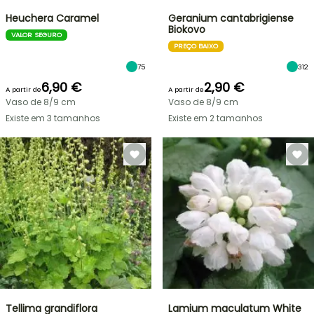
Heuchera Caramel
Geranium cantabrigiense
Biokovo
VALOR SEGURO
PREÇO BAIXO
75
312
6,90 €
2,90 €
A partir de
A partir de
Vaso de 8/9 cm
Vaso de 8/9 cm
Existe em 3 tamanhos
Existe em 2 tamanhos
Tellima grandiflora
Lamium maculatum White