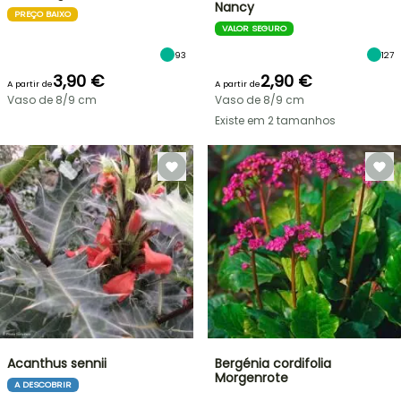
Nancy
PREÇO BAIXO
VALOR SEGURO
93
127
3,90 €
2,90 €
A partir de
A partir de
Vaso de 8/9 cm
Vaso de 8/9 cm
Existe em 2 tamanhos
Acanthus sennii
Bergénia cordifolia
Morgenrote
A DESCOBRIR