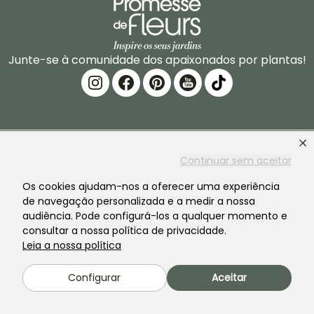
Junte-se à comunidade dos apaixonados por plantas!
Continuar sem aceitar
PROMESSE DE FLEURS
SERVIÇOS
Os cookies ajudam-nos a oferecer uma experiência
A marca
Preparacao de
de navegação personalizada e a medir a nossa
encomendas
audiência. Pode configurá-los a qualquer momento e
A nossa historia
consultar a nossa política de privacidade.
Entregas
Leia a nossa política
As nossas plantas
Garantia das plantas
Os nossos compromissos
Configurar
Aceitar
Pagamento seguro
Os nossos valores