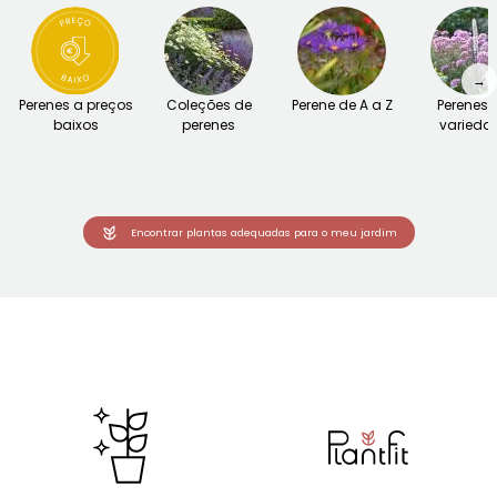
→
Perenes a preços
Coleções de
Perene de A a Z
Perenes 
baixos
perenes
varieda
Encontrar plantas adequadas para o meu jardim