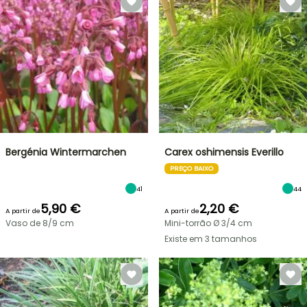
Bergénia Wintermarchen
Carex oshimensis Everillo
PREÇO BAIXO
41
44
5,90 €
2,20 €
A partir de
A partir de
Vaso de 8/9 cm
Mini-torrão Ø 3/4 cm
Existe em 3 tamanhos