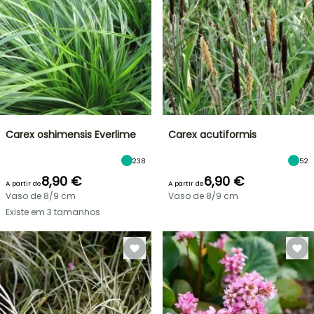
Carex oshimensis Everlime
Carex acutiformis
238
52
8,90 €
6,90 €
A partir de
A partir de
Vaso de 8/9 cm
Vaso de 8/9 cm
Existe em 3 tamanhos