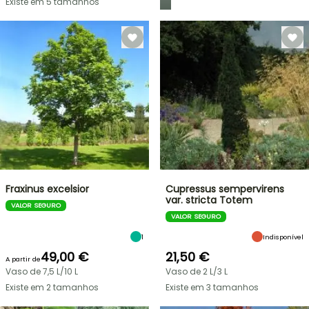
Existe em 5 tamanhos
Fraxinus excelsior
Cupressus sempervirens
var. stricta Totem
VALOR SEGURO
VALOR SEGURO
1
Indisponível
49,00 €
21,50 €
A partir de
Vaso de 7,5 L/10 L
Vaso de 2 L/3 L
Existe em 2 tamanhos
Existe em 3 tamanhos