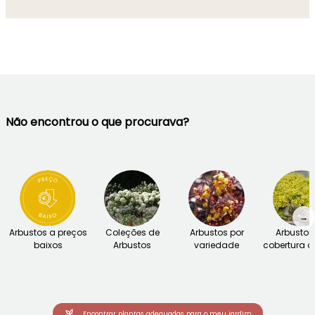
Não encontrou o que procurava?
→
Arbustos a preços
Coleções de
Arbustos por
Arbustos
baixos
Arbustos
variedade
cobertura d
Encontrar plantas adequadas para o meu jardim