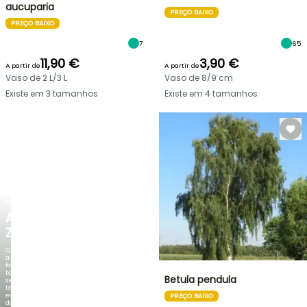
aucuparia
PREÇO BAIXO
PREÇO BAIXO
7
65
11,90 €
3,90 €
A partir de
A partir de
Vaso de 2 L/3 L
Vaso de 8/9 cm
Existe em 3 tamanhos
Existe em 4 tamanhos
NOVO
AGAPANTHUS
ZAMBEZI
Quando
a
folhagem
torna-
Betula pendula
se
tão
espetacular
PREÇO BAIXO
do