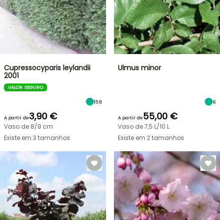
Cupressocyparis leylandii
Ulmus minor
2001
VALOR SEGURO
158
6
3,90 €
55,00 €
A partir de
A partir de
Vaso de 8/9 cm
Vaso de 7,5 L/10 L
Existe em 3 tamanhos
Existe em 2 tamanhos