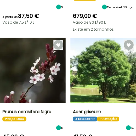
9
Disponível 30 ago.
37,50 €
679,00 €
A partir de
Vaso de 7,5 L/10 L
Vaso de 80 L/90 L
Existe em 2 tamanhos
Prunus cerasifera Nigra
Acer griseum
PREÇO BAIXO
A DESCOBRIR
PROMOÇÃO
6
14