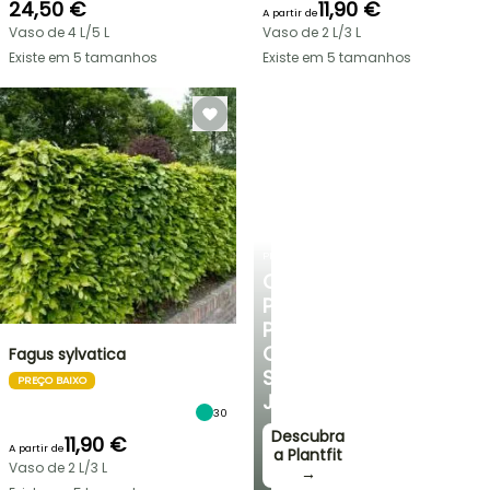
24,50 €
11,90 €
A partir de
Vaso de 4 L/5 L
Vaso de 2 L/3 L
Existe em 5 tamanhos
Existe em 5 tamanhos
PLANTFIT
CONSELHOS
PERSONALIZADOS
PARA
O
Fagus sylvatica
SEU
PREÇO BAIXO
JARDIM
30
Descubra
11,90 €
A partir de
a Plantfit
Vaso de 2 L/3 L
→