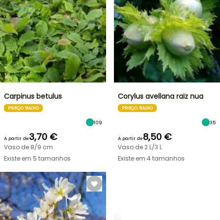
Carpinus betulus
Corylus avellana raiz nua
PREÇO BAIXO
PREÇO BAIXO
109
35
3,70 €
8,50 €
A partir de
A partir de
Vaso de 8/9 cm
Vaso de 2 L/3 L
Existe em 5 tamanhos
Existe em 4 tamanhos
ARBUSTOS