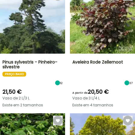
Pinus sylvestris - Pinheiro-
Aveleira Rode Zellernoot
silvestre
PREÇO BAIXO
12
37
21,50 €
20,50 €
A partir de
Vaso de 2 L/3 L
Vaso de 3 L/4 L
Existe em 2 tamanhos
Existe em 4 tamanhos