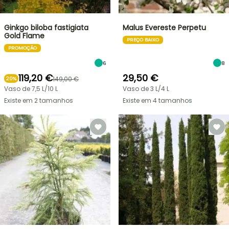
Ginkgo biloba fastigiata
Malus Evereste Perpetu
Gold Flame
PREÇO BAIXO
PROMOÇÃO
6
8
119,20 €
29,50 €
149,00 €
20%
Vaso de 7,5 L/10 L
Vaso de 3 L/4 L
Existe em 2 tamanhos
Existe em 4 tamanhos