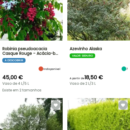
Robinia pseudoacacia
Azevinho Alaska
Casque Rouge - Acácia-b…
VALOR SEGURO
A DESCOBRIR
Indisponível
7
45,00 €
18,50 €
A partir de
Vaso de 4 L/5 L
Vaso de 2 L/3 L
Existe em 2 tamanhos