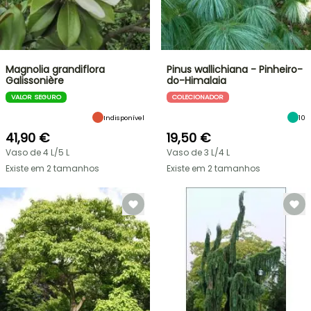
Magnolia grandiflora
Pinus wallichiana - Pinheiro-
Galissonière
do-Himalaia
VALOR SEGURO
COLECIONADOR
Indisponível
10
41,90 €
19,50 €
Vaso de 4 L/5 L
Vaso de 3 L/4 L
Existe em 2 tamanhos
Existe em 2 tamanhos