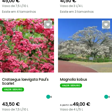
45,00 €
41,50 €
Vaso de 7,5 L/10 L
Vaso de 3 L/4 L
Existe em 4 tamanhos
Existe em 3 tamanhos
Crataegus laevigata Paul's
Magnolia kobus
Scarlet
VALOR SEGURO
VALOR SEGURO
8
8
43,50 €
49,00 €
A partir de
Vaso de 7,5 L/10 L
Vaso de 4 L/5 L