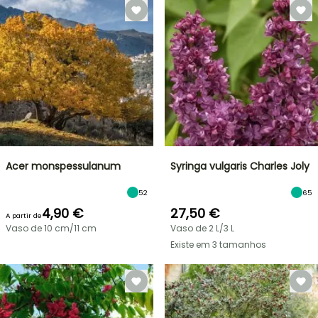
Acer monspessulanum
Syringa vulgaris Charles Joly
52
65
4,90 €
27,50 €
A partir de
Vaso de 10 cm/11 cm
Vaso de 2 L/3 L
Existe em 3 tamanhos