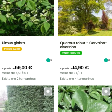
Ulmus glabra
Quercus robur - Carvalho-
alvarinho
PREÇO BAIXO
VALOR SEGURO
5
17
59,00 €
14,90 €
A partir de
A partir de
Vaso de 7,5 L/10 L
Vaso de 2 L/3 L
Existe em 2 tamanhos
Existe em 4 tamanhos