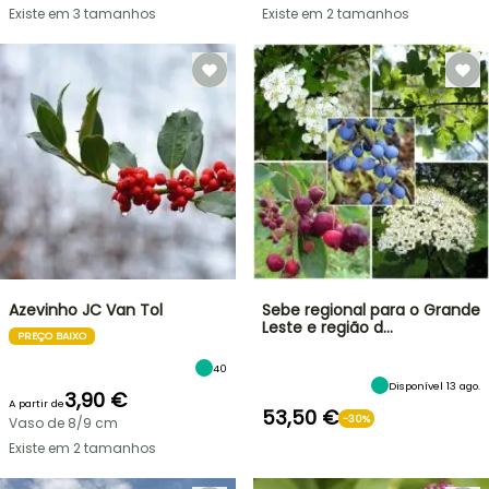
Existe em 3 tamanhos
Existe em 2 tamanhos
Azevinho JC Van Tol
Sebe regional para o Grande
Leste e região d…
PREÇO BAIXO
40
Disponível 13 ago.
3,90 €
A partir de
53,50 €
-30%
Vaso de 8/9 cm
Existe em 2 tamanhos