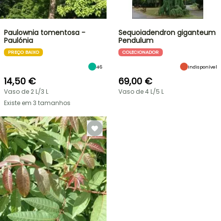
Paulownia tomentosa -
Sequoiadendron giganteum
Paulónia
Pendulum
PREÇO BAIXO
COLECIONADOR
46
Indisponível
14,50 €
69,00 €
Vaso de 2 L/3 L
Vaso de 4 L/5 L
Existe em 3 tamanhos