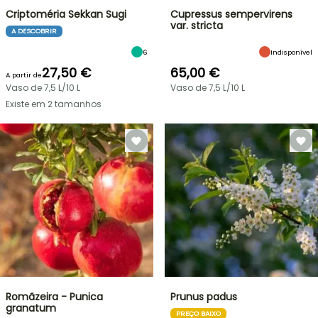
Criptoméria Sekkan Sugi
Cupressus sempervirens
var. stricta
A DESCOBRIR
6
Indisponível
27,50 €
65,00 €
A partir de
Vaso de 7,5 L/10 L
Vaso de 7,5 L/10 L
Existe em 2 tamanhos
Romãzeira - Punica
Prunus padus
granatum
PREÇO BAIXO