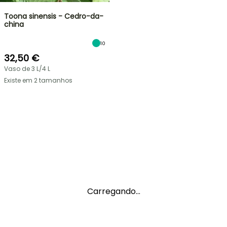
Toona sinensis - Cedro-da-
china
10
32,50 €
Vaso de 3 L/4 L
Existe em 2 tamanhos
Carregando...