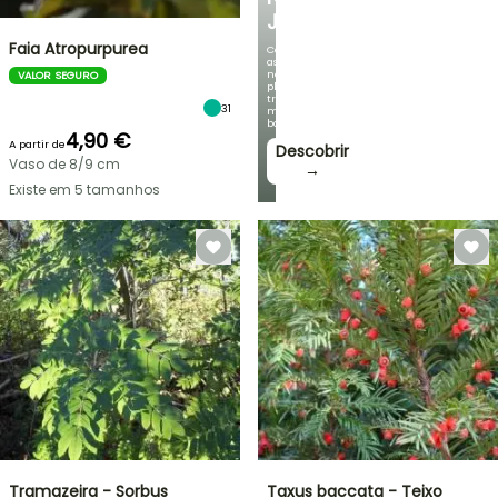
JARDIM
Faia Atropurpurea
Com
as
nossas
VALOR SEGURO
plantas
trepadeiras
31
mais
bonitas!
4,90 €
A partir de
Descobrir
Vaso de 8/9 cm
→
Existe em 5 tamanhos
Tramazeira - Sorbus
Taxus baccata - Teixo