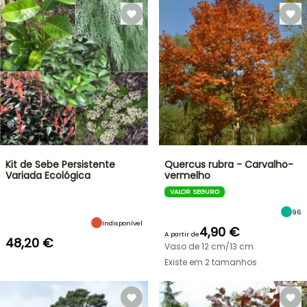
Kit de Sebe Persistente
Quercus rubra - Carvalho-
Variada Ecológica
vermelho
VALOR SEGURO
96
Indisponível
4,90 €
A partir de
48,20 €
Vaso de 12 cm/13 cm
Existe em 2 tamanhos