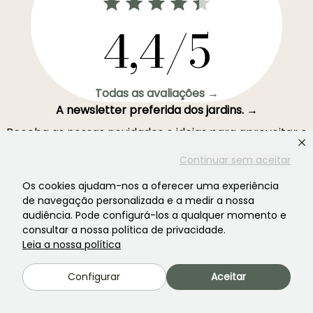
4,4/5
Todas as avaliações →
A newsletter preferida dos jardins. →
Receba as nossas novidades e ideias para aproveitar o
seu jardim durante todo o ano.
Continuar sem aceitar
Os cookies ajudam-nos a oferecer uma experiência
de navegação personalizada e a medir a nossa
audiência. Pode configurá-los a qualquer momento e
Inscrever-se →
consultar a nossa política de privacidade.
Leia a nossa política
Este formulário está protegido pelo reCAPTCHA - aplicam-se a
Termos de
Configurar
Aceitar
Serviço
e
Política de Privacidade
do Google.