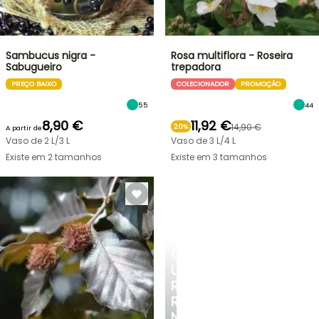
Sambucus nigra -
Rosa multiflora - Roseira
Sabugueiro
trepadora
PREÇO BAIXO
COLECIONADOR
PROMOÇÃO
55
44
8,90 €
11,92 €
14,90 €
20%
A partir de
Vaso de 2 L/3 L
Vaso de 3 L/4 L
Existe em 2 tamanhos
Existe em 3 tamanhos
CRIE
UM
RECANTO
REFRESCANTE
NO