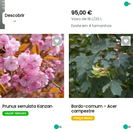
que
11
a
floração!
95,00 €
Descobrir
Vaso de 18 L/20 L
→
Existe em 4 tamanhos
Prunus serrulata Kanzan
Bordo-comum - Acer
campestre
VALOR SEGURO
PREÇO BAIXO
16
31