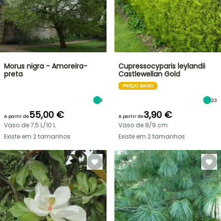
Morus nigra - Amoreira-
Cupressocyparis leylandii
preta
Castlewellan Gold
PREÇO BAIXO
1
23
55,00 €
3,90 €
A partir de
A partir de
Vaso de 7,5 L/10 L
Vaso de 8/9 cm
Existe em 2 tamanhos
Existe em 2 tamanhos