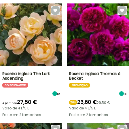
Roseira inglesa The Lark
Roseira inglesa Thomas à
Ascending
Becket
COLECIONADOR
PROMOÇÃO
10
15
27,50 €
23,60 €
29,50 €
20%
A partir de
Vaso de 4 L/5 L
Vaso de 4 L/5 L
Existe em 2 tamanhos
Existe em 2 tamanhos