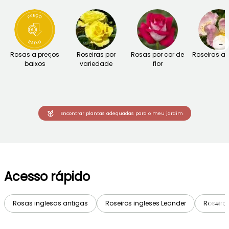
→
Rosas a preços
Roseiras por
Rosas por cor de
Roseiras an
baixos
variedade
flor
Encontrar plantas adequadas para o meu jardim
Acesso rápido
Rosas inglesas antigas
Roseiros ingleses Leander
Roseiro
→