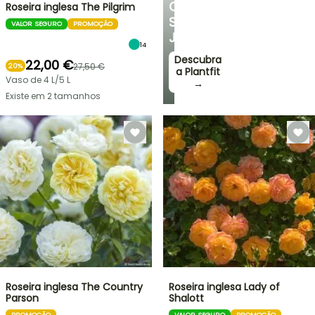
O
Roseira inglesa The Pilgrim
SEU
VALOR SEGURO
PROMOÇÃO
JARDIM
14
Descubra
22,00 €
27,50 €
20%
a Plantfit
Vaso de 4 L/5 L
→
Existe em 2 tamanhos
Roseira inglesa The Country
Roseira inglesa Lady of
Parson
Shalott
PROMOÇÃO
VALOR SEGURO
PROMOÇÃO