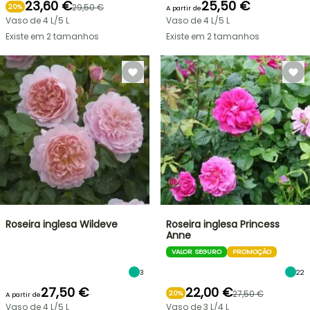
23,60 €
25,50 €
29,50 €
20%
A partir de
Vaso de 4 L/5 L
Vaso de 4 L/5 L
Existe em 2 tamanhos
Existe em 2 tamanhos
Roseira inglesa Wildeve
Roseira inglesa Princess
Anne
VALOR SEGURO
PROMOÇÃO
3
22
27,50 €
22,00 €
27,50 €
20%
A partir de
Vaso de 4 L/5 L
Vaso de 3 L/4 L