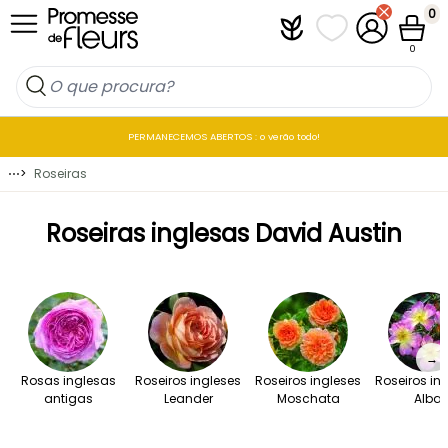
Ir para o Conteúdo
0
Plantfit
As minhas listas 
A minha co
Carrin
0
PERMANECEMOS ABERTOS : o verão todo!
⋯
>
Roseiras
Roseiras inglesas David Austin
→
Rosas inglesas
Roseiros ingleses
Roseiros ingleses
Roseiros in
antigas
Leander
Moschata
Alba