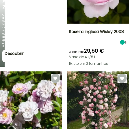
AGAPANTHUS
ZAMBEZI
Quando
a
folhagem
torna-
se
tão
Roseira inglesa Wisley 2008
espetacular
do
que
6
a
floração!
29,50 €
A partir de
Descobrir
Vaso de 4 L/5 L
→
Existe em 2 tamanhos