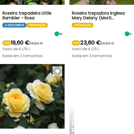
Roseira trepadeira Little
Roseira trepadora inglesa
Rambler - Rosa
Mary Delany (Morti…
A DESCOBRIR
PROMOÇÃO
PROMOÇÃO
18
9
19,60 €
23,60 €
24,50 €
29,50 €
20%
20%
Vaso de 4 L/5 L
Vaso de 4 L/5 L
Existe em 2 tamanhos
Existe em 2 tamanhos
PLANTFIT
CONSELHOS
PERSONALIZADOS
PARA