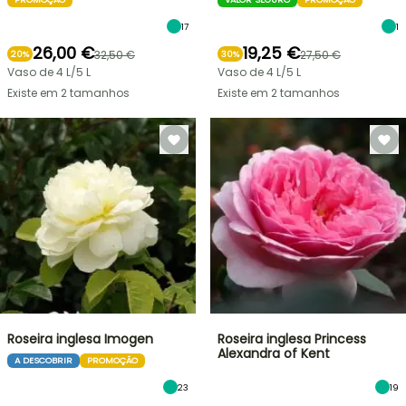
17
1
26,00 €
19,25 €
32,50 €
27,50 €
20%
30%
Vaso de 4 L/5 L
Vaso de 4 L/5 L
Existe em 2 tamanhos
Existe em 2 tamanhos
Roseira inglesa Imogen
Roseira inglesa Princess
Alexandra of Kent
A DESCOBRIR
PROMOÇÃO
23
19