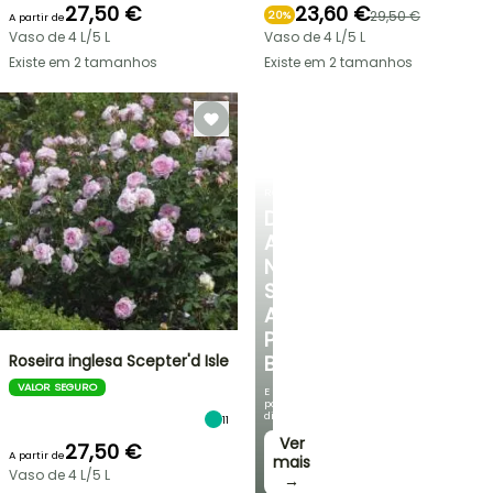
27,50 €
23,60 €
29,50 €
20%
A partir de
Vaso de 4 L/5 L
Vaso de 4 L/5 L
Existe em 2 tamanhos
Existe em 2 tamanhos
ROSEIRAS
DESCUBRA
A
NOSSA
SELEÇÃO
A
PREÇOS
Roseira inglesa Scepter'd Isle
BAIXOS
VALOR SEGURO
E
poupe
dinheiro!
11
Ver
27,50 €
A partir de
mais
Vaso de 4 L/5 L
→