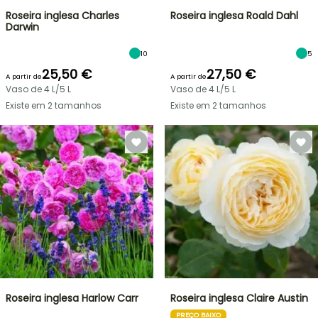
Roseira inglesa Charles
Roseira inglesa Roald Dahl
Darwin
10
5
25,50 €
27,50 €
A partir de
A partir de
Vaso de 4 L/5 L
Vaso de 4 L/5 L
Existe em 2 tamanhos
Existe em 2 tamanhos
Roseira inglesa Harlow Carr
Roseira inglesa Claire Austin
PREÇO BAIXO