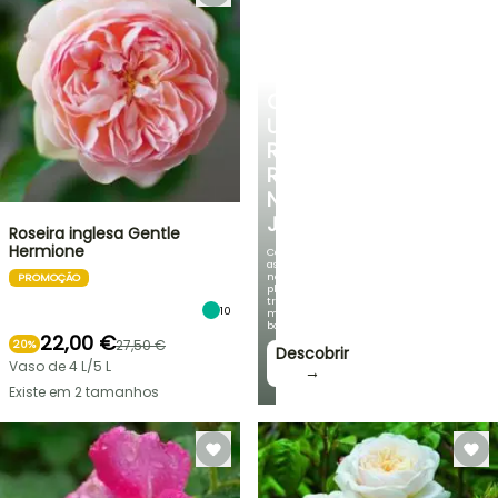
CRIE
UM
RECANTO
REFRESCANTE
NO
JARDIM
Roseira inglesa Gentle
Hermione
Com
as
nossas
PROMOÇÃO
plantas
trepadeiras
10
mais
bonitas!
22,00 €
27,50 €
20%
Descobrir
Vaso de 4 L/5 L
→
Existe em 2 tamanhos