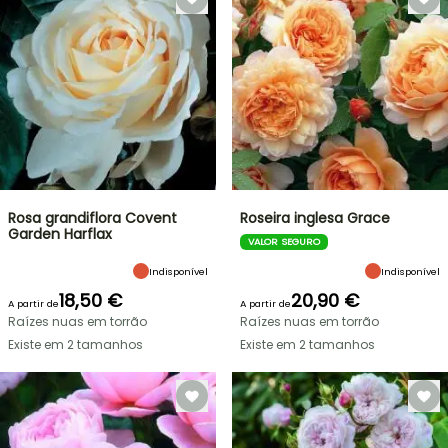
Rosa grandiflora Covent
Roseira inglesa Grace
Garden Harflax
VALOR SEGURO
Indisponível
Indisponível
18,50 €
20,90 €
A partir de
A partir de
Raízes nuas em torrão
Raízes nuas em torrão
Existe em 2 tamanhos
Existe em 2 tamanhos