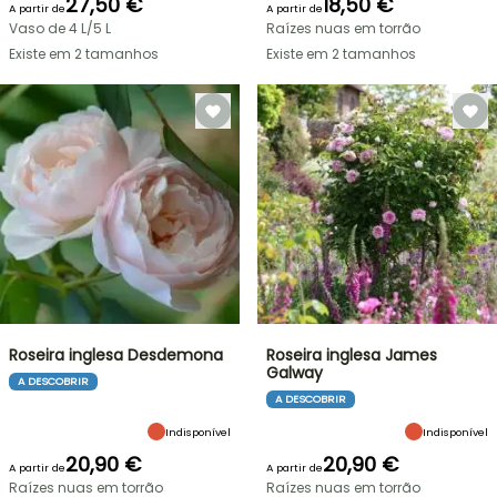
27,50 €
18,50 €
A partir de
A partir de
Vaso de 4 L/5 L
Raízes nuas em torrão
Existe em 2 tamanhos
Existe em 2 tamanhos
Roseira inglesa Desdemona
Roseira inglesa James
Galway
A DESCOBRIR
A DESCOBRIR
Indisponível
Indisponível
20,90 €
20,90 €
A partir de
A partir de
Raízes nuas em torrão
Raízes nuas em torrão