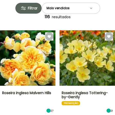
Filtrar
116
resultados
Roseira inglesa Malvern Hills
Roseira inglesa Tottering-
by-Gently
PROMOÇÃO
27
21