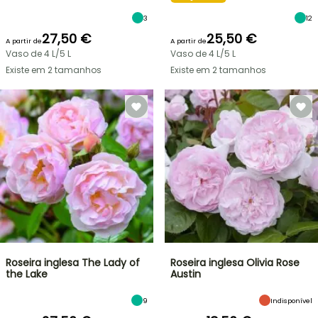
3
12
27,50 €
25,50 €
A partir de
A partir de
Vaso de 4 L/5 L
Vaso de 4 L/5 L
Existe em 2 tamanhos
Existe em 2 tamanhos
Roseira inglesa The Lady of
Roseira inglesa Olivia Rose
the Lake
Austin
9
Indisponível