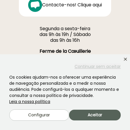
Contacte-nos! Clique aqui
Segunda a sexta-feira
das 9h às 19h / Sábado
das 9h às 16h
Ferme de la Cœuillerie
1012 rue Roger Lecerf
59840 Premesques
Continuar sem aceitar
França
Os cookies ajudam-nos a oferecer uma experiência
de navegação personalizada e a medir a nossa
Contacte-nos →
audiência. Pode configurá-los a qualquer momento e
consultar a nossa política de privacidade.
MAIS DE 3700 AVALIAÇÕES CERTIFICADAS:
Leia a nossa política
A SUA EXPERIÊNCIA É IMPORTANTE PARA
NÓS
Configurar
Aceitar