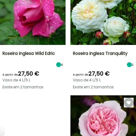
Roseira inglesa Wild Edric
Roseira inglesa Tranquility
6
2
27,50 €
27,50 €
A partir de
A partir de
Vaso de 4 L/5 L
Vaso de 4 L/5 L
Existe em 2 tamanhos
Existe em 2 tamanhos
NOVO