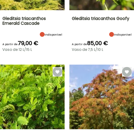
Gleditsia triacanthos
Gleditsia triacanthos Goofy
Emerald Cascade
Indisponível
Indisponível
79,00 €
85,00 €
A partir de
A partir de
Vaso de 12 L/15 L
Vaso de 7,5 L/10 L