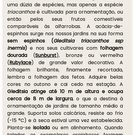
uma dúzia de espécies, mas apenas a espécie
triacanthos
é cultivada para ornamentação, ou
então pelos seus frutos comestíveis
comparáveis às alfarrobas. A acácia-de-
espinhos surge nos nossos jardins na sua forma
sem espinhos (
Gleditsia triacanthos ssp
Inermis
)
e nos seus cultivares com
folhagem
dourada
(
Sunburst
), bronze ou vermelha
(
Rubylace
) de grande valor decorativo. A
folhagem brilhante, finamente recortada,
lembra a folhagem dos fetos. Adquire belas
cores no outono e cai cedo na estação. A
Gleditsia atinge até 10 m de altura e ocupa
cerca de 8 m de largura
, o que a destina à
ornamentação de jardins de tamanho médio a
grande. Suporta solos calcários, resiste ao frio
(-15 °C) e à seca estival uma vez estabelecida.
Planta-se
isolada
ou em alinhamento. Quando
talados, os exemplares espinhosos formam