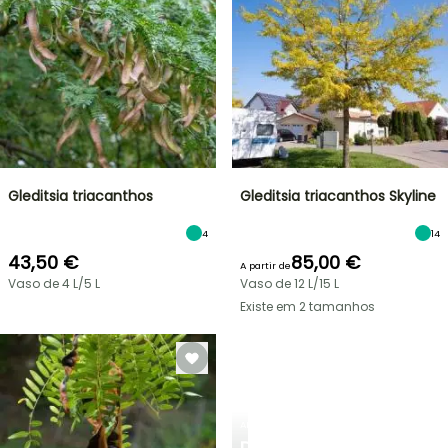
Gleditsia triacanthos
Gleditsia triacanthos Skyline
4
14
43,50 €
85,00 €
A partir de
Vaso de 4 L/5 L
Vaso de 12 L/15 L
Existe em 2 tamanhos
ARBUSTOS