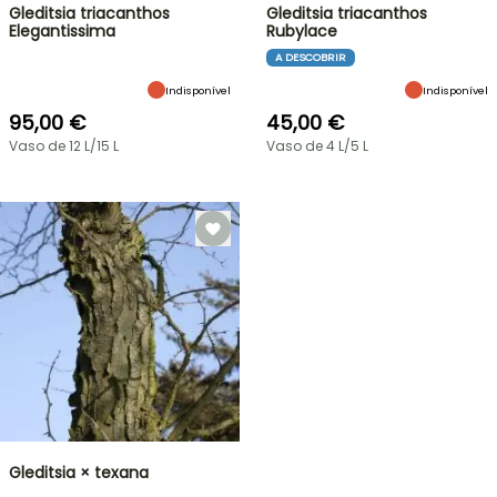
Gleditsia triacanthos
Gleditsia triacanthos
Elegantissima
Rubylace
A DESCOBRIR
Indisponível
Indisponível
95,00 €
45,00 €
Vaso de 12 L/15 L
Vaso de 4 L/5 L
Gleditsia × texana