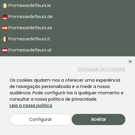
Promessedefleurs.ie
Promessedefleurs.de
Promessedefleurs.es
Promessedefleurs.it
Promessedefleurs.at
Promessedefleurs.nl
Continuar sem aceitar
Promessedefleurs.be
Os cookies ajudam-nos a oferecer uma experiência
Promessedefleurs.ch
de navegação personalizada e a medir a nossa
audiência. Pode configurá-los a qualquer momento e
consultar a nossa política de privacidade.
Leia a nossa política
2026 ©Promesse de fleurs - Todos os direitos reservados.
Avisos legais
-
CGV
-
Privacidade
Configurar
Aceitar
Promesse de fleurs, uma empresa familiar ao serviço de todos os
jardineiros.