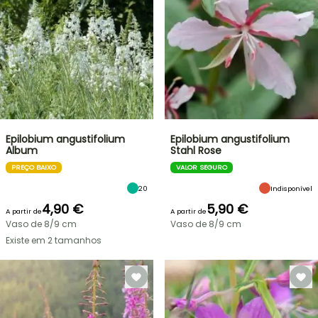
Epilobium angustifolium
Epilobium angustifolium
Album
Stahl Rose
PREÇO BAIXO
VALOR SEGURO
20
Indisponível
4,90 €
5,90 €
A partir de
A partir de
Vaso de 8/9 cm
Vaso de 8/9 cm
Existe em 2 tamanhos