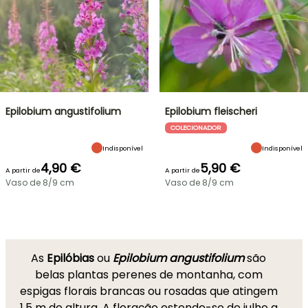
Epilobium angustifolium
Epilobium fleischeri
COLECIONADOR
Indisponível
Indisponível
4,90 €
5,90 €
A partir de
A partir de
Vaso de 8/9 cm
Vaso de 8/9 cm
As
Epilóbias
ou
Epilobium angustifolium
são
belas plantas perenes de montanha, com
espigas florais brancas ou rosadas que atingem
1,5 m de altura. A floração estende-se de julho a