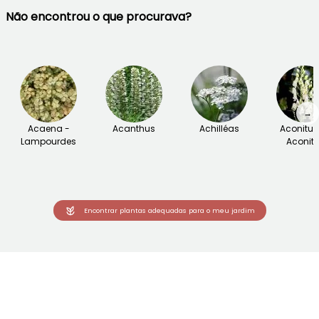
Não encontrou o que procurava?
→
Acaena -
Acanthus
Achilléas
Aconitu
Lampourdes
Aconite
Encontrar plantas adequadas para o meu jardim