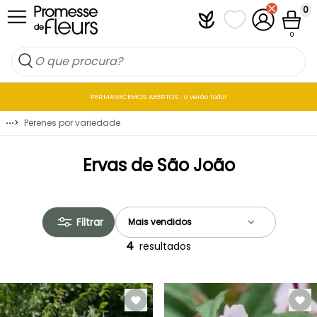
Ir para o Conteúdo
0
Plantfit
As minhas listas 
A minha co
Carrin
0
PERMANECEMOS ABERTOS : o verão todo!
⋯
>
Perenes por variedade
Ervas de São João
Filtrar
4
resultados