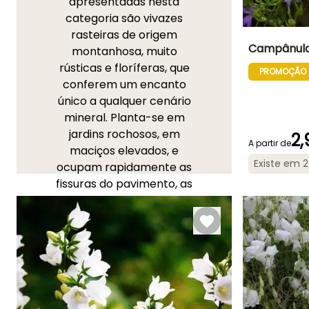
apresentadas nesta
categoria são vivazes
rasteiras de origem
Campânula
montanhosa, muito
rústicas e floríferas, que
PROMOÇÃO
Altura à
conferem um encanto
maturidade
30 cm
único a qualquer cenário
mineral. Planta-se em
jardins rochosos, em
2,
A partir de
maciços elevados, e
Existe em 
ocupam rapidamente as
Período de floraç
fissuras do pavimento, as
Maio à
velhas paredes e os muros
Setembro
baixos. O seu porte
tapizante serve também
para ornamentar
bordaduras, vasos floridos
e cestos suspensos. Para
além das duas espécies