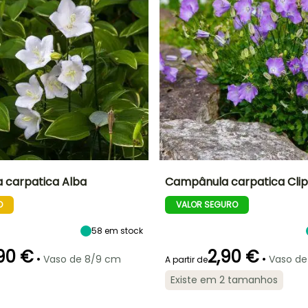
 carpatica Alba
Campânula carpatica Clip
O
VALOR SEGURO
Largura à
Exposição
Altura à
Largura à
maturidade
maturidade
maturidade
Sol, Semi-
30 cm
15 cm
30 cm
sombra
58
em stock
90 €
2,90 €
•
•
Vaso de 8/9 cm
Vaso de
A partir de
Existe em 2 tamanhos
ão
Período razoável de
Rusticidade
Período de floração
Período razoável de
plantação
plantação
Até -40°C