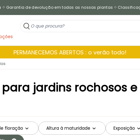
a
Garantia de devolução em todas as nossas plantas
Classificaç
oções
PERMANECEMOS ABERTOS : o verão todo!
las
ara jardins rochosos e
de floração
Altura à maturidade
Exposição