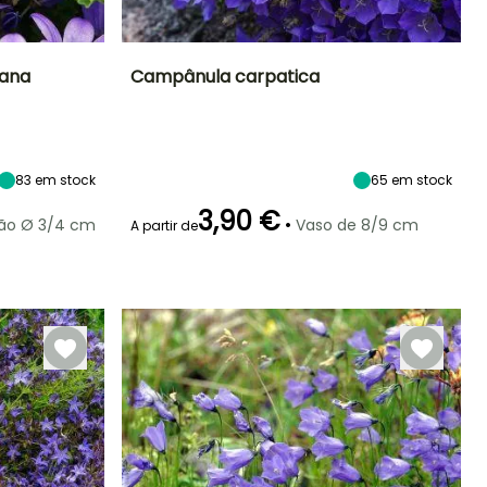
iana
Campânula carpatica
Exposição
Altura à
Largura à
Exposição
maturidade
maturidade
Sol, Semi-
Sol, Semi-
25 cm
30 cm
sombra
sombra
83
em stock
65
em stock
3,90 €
•
rão Ø 3/4 cm
Vaso de 8/9 cm
A partir de
Rusticidade
Período de floração
Período razoável de
Rusticidade
plantação
Até -29°C
Até -40°C
Junho à
Fevereiro à Abril,
Agosto
Setembro à
Novembro