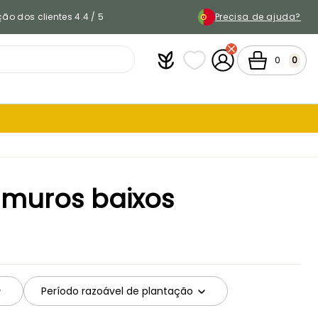
ão dos clientes 4.4 / 5
Precisa de ajuda?
Plantfit
As minhas listas de favor
A minha conta
Carrinho
0
0
 muros baixos
Período razoável de plantação