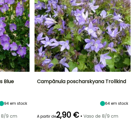
s Blue
Campânula poscharskyana Trollkind
Exposição
Altura à
Largura à
Exposição
maturidade
maturidade
Sol, Semi-
Sol, Semi-
20 cm
60 cm
sombra
sombra
94
em stock
64
em stock
2,90 €
•
 8/9 cm
Vaso de 8/9 cm
A partir de
Rusticidade
Período de floração
Período razoável de
Rusticidade
plantação
Até -40°C
Até -23,5°C