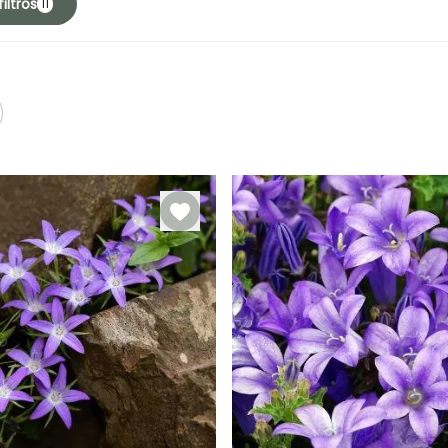
iltros
11