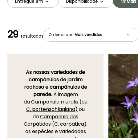
Entregue em
Disponibilidade
Mais f
29
Ordenar por:
resultados
As nossas variedades de
campânulas de jardim
rochoso e campânulas de
parede.
À imagem
da
Campanula muralis (ou
C. portenschlagiana)
ou
da
Campanula das
Carpátidas (C. carpatica)
,
as espécies e variedades