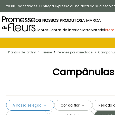
Ir para o Conteúdo
20 000 variedades
Entrega expresso ou na data da sua escolh
OS NOSSOS PRODUTOS
A MARCA
Plantas
Plantas de interior
Horta
Material
Prom
Plantas de jardim
>
Perene
>
Perenes por variedade
>
Campanu
Campânulas p
A nossa seleção
Cor da flor
Período 