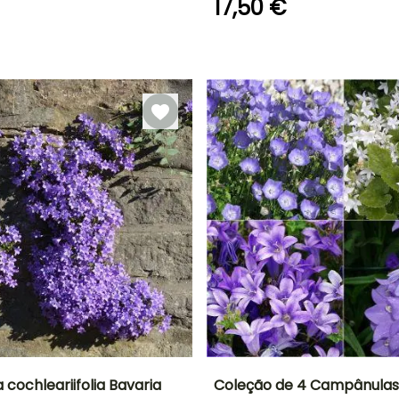
17,50 €
Período razoável de
Rusticidade
plantação
Até -15°C
Fevereiro à
Maio, Setembro
à Novembro
cochleariifolia Bavaria
Coleção de 4 Campânulas