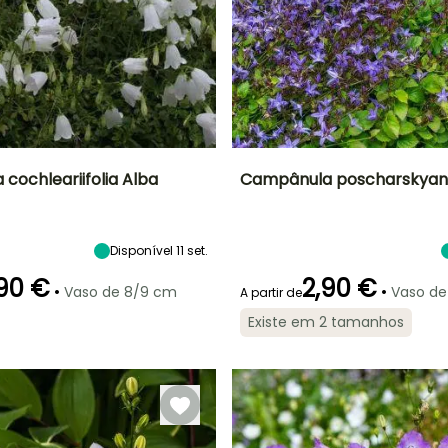
cochleariifolia Alba
Campânula poscharskyana
Largura à
Exposição
Altura à
Largura à
maturidade
maturidade
maturidade
Sol, Semi-
20 cm
30 cm
60 cm
sombra
Disponível 11 set.
90 €
2,90 €
•
•
Vaso de 8/9 cm
Vaso de
A partir de
Existe em 2 tamanhos
ão
Período razoável de
Rusticidade
Período de floração
Período razoável de
plantação
plantação
Até -29°C
Fevereiro à Abril,
Junho à
Fevereiro à Abril,
Setembro à
Setembro
Setembro à
Novembro
Novembro