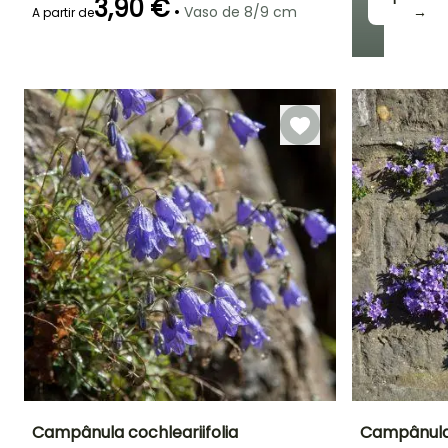
3,90 €
•
Vaso de 8/9 cm
→
A partir de
Período de floração
Período razoável de
Rusticidade
plantação
Até -29°C
Junho à
Fevereiro à
Setembro
Maio, Setembro
à Novembro
Campânula cochleariifolia
Campânula 