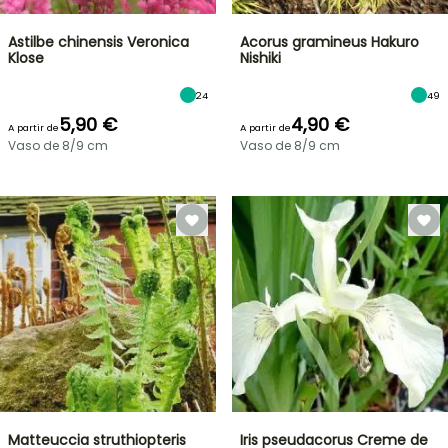
Astilbe chinensis Veronica
Acorus gramineus Hakuro
Klose
Nishiki
24
49
5,90 €
4,90 €
A partir de
A partir de
Vaso de 8/9 cm
Vaso de 8/9 cm
Matteuccia struthiopteris
Iris pseudacorus Creme de