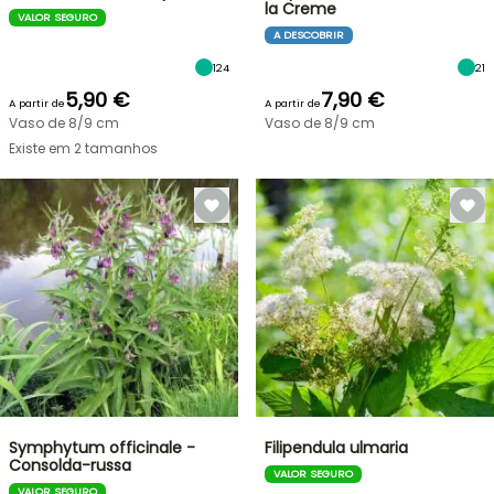
la Creme
VALOR SEGURO
A DESCOBRIR
124
21
5,90 €
7,90 €
A partir de
A partir de
Vaso de 8/9 cm
Vaso de 8/9 cm
Existe em 2 tamanhos
Symphytum officinale -
Filipendula ulmaria
Consolda-russa
VALOR SEGURO
VALOR SEGURO