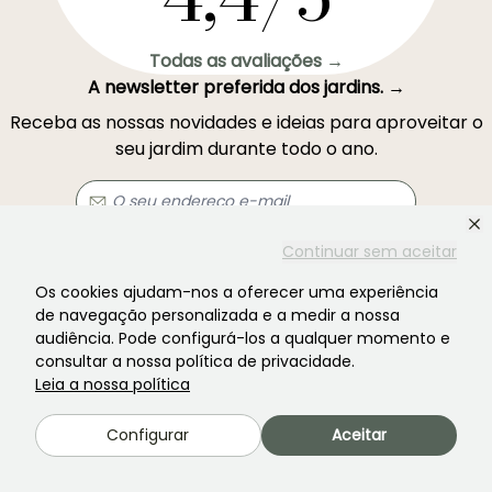
Todas as avaliações →
A newsletter preferida dos jardins. →
Receba as nossas novidades e ideias para aproveitar o
seu jardim durante todo o ano.
Continuar sem aceitar
Inscrever-se →
Os cookies ajudam-nos a oferecer uma experiência
de navegação personalizada e a medir a nossa
Este formulário está protegido pelo reCAPTCHA - aplicam-se a
Termos de
audiência. Pode configurá-los a qualquer momento e
Serviço
e
Política de Privacidade
do Google.
consultar a nossa política de privacidade.
Leia a nossa política
Configurar
Aceitar