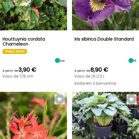
Houttuynia cordata
Iris sibirica Double Standard
Chameleon
PREÇO BAIXO
144
15
3,90 €
8,90 €
A partir de
A partir de
Vaso de 7/8 cm
Vaso de 1,5 L/2 L
Existe em 2 tamanhos