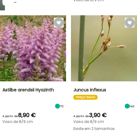
→
Astilbe arendsii Hyazinth
Juncus inflexus
PREÇO BAIXO
70
140
8,90 €
3,90 €
A partir de
A partir de
Vaso de 8/9 cm
Vaso de 8/9 cm
Existe em 2 tamanhos