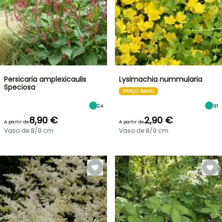
Persicaria amplexicaulis
Lysimachia nummularia
Speciosa
PREÇO BAIXO
24
91
8,90 €
2,90 €
A partir de
A partir de
Vaso de 8/9 cm
Vaso de 8/9 cm