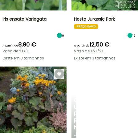
Iris ensata Variegata
Hosta Jurassic Park
PREÇO BAIXO
9
15
8,90 €
12,50 €
A partir de
A partir de
Vaso de 2 L/3 L
Vaso de 1,5 L/2 L
Existe em 3 tamanhos
Existe em 3 tamanhos
CRIE
UM
RECANTO
REFRESCANTE
NO
JARDIM