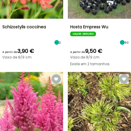
Schizostylis coccinea
Hosta Empress Wu
VALOR SEGURO
2
60
3,90 €
9,50 €
A partir de
A partir de
Vaso de 8/9 cm
Vaso de 8/9 cm
Existe em 2 tamanhos