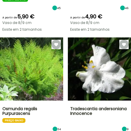
45
46
5,90 €
4,90 €
A partir de
A partir de
Vaso de 8/9 cm
Vaso de 8/9 cm
Existe em 2 tamanhos
Existe em 2 tamanhos
Osmunda regalis
Tradescantia andersoniana
Purpurascens
Innocence
PREÇO BAIXO
34
9