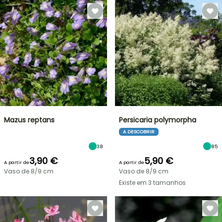
Mazus reptans
Persicaria polymorpha
A DESCOBRIR
38
85
3,90 €
5,90 €
A partir de
A partir de
Vaso de 8/9 cm
Vaso de 8/9 cm
Existe em 3 tamanhos