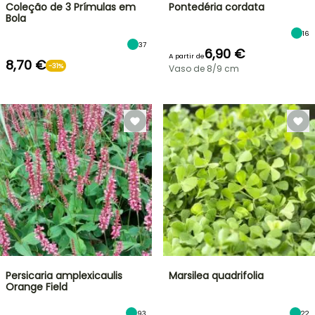
Coleção de 3 Prímulas em
Pontedéria cordata
Bola
16
37
6,90 €
A partir de
8,70 €
-31%
Vaso de 8/9 cm
Persicaria amplexicaulis
Marsilea quadrifolia
Orange Field
93
22