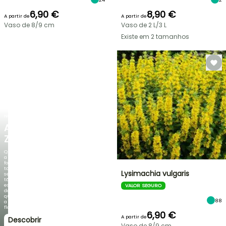
6,90 €
8,90 €
A partir de
A partir de
Vaso de 8/9 cm
Vaso de 2 L/3 L
Existe em 2 tamanhos
NOVO
AGAPANTHUS
ZAMBEZI
Quando
a
folhagem
torna-
Lysimachia vulgaris
se
tão
espetacular
VALOR SEGURO
do
que
88
a
floração!
6,90 €
A partir de
Descobrir
Vaso de 8/9 cm