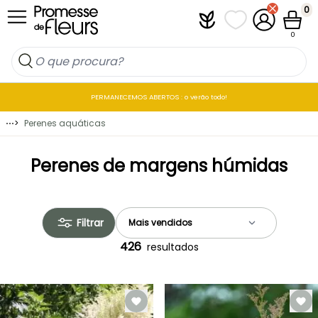
Ir para o Conteúdo
0
Plantfit
As minhas listas 
A minha co
Carrin
0
PERMANECEMOS ABERTOS : o verão todo!
⋯
>
Perenes aquáticas
Perenes de margens húmidas
Filtrar
426
resultados