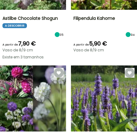
Astilbe Chocolate Shogun
Filipendula Kahome
A DESCOBRIR
35
94
7,90 €
5,90 €
A partir de
A partir de
Vaso de 8/9 cm
Vaso de 8/9 cm
Existe em 3 tamanhos