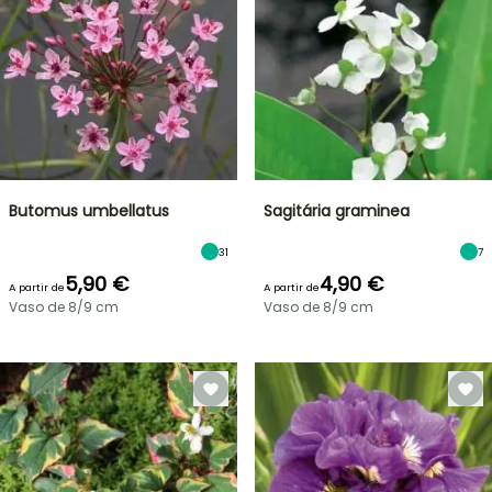
Butomus umbellatus
Sagitária graminea
31
7
5,90 €
4,90 €
A partir de
A partir de
Vaso de 8/9 cm
Vaso de 8/9 cm