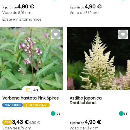
4,90 €
4,90 €
A partir de
A partir de
Vaso de 8/9 cm
Vaso de 8/9 cm
Existe em 2 tamanhos
11
j
4
h
Verbena hastata Pink Spires
Astilbe japonica
Deutschland
NOVIDADES
VENDA FLASH
195
68
3,43 €
4,90 €
4,90 €
-
30
%
A partir de
Vaso de 8/9 cm
Vaso de 8/9 cm