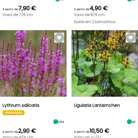
7,90 €
4,90 €
A partir de
A partir de
Vaso de 7/8 cm
Vaso de 8/9 cm
Existe em 2 tamanhos
Lythrum salicaria
Ligularia Lanternchen
PROMOÇÃO
284
42
2,90 €
10,50 €
A partir de
A partir de
Vaso de 8/9 cm
Vaso de 2 L/3 L