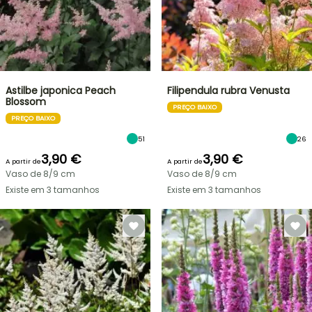
Astilbe japonica Peach
Filipendula rubra Venusta
Blossom
PREÇO BAIXO
PREÇO BAIXO
51
26
3,90 €
3,90 €
A partir de
A partir de
Vaso de 8/9 cm
Vaso de 8/9 cm
Existe em 3 tamanhos
Existe em 3 tamanhos
VENDAS
RELÂMPAGO
ATÉ
BULBOS
30%
DE
PRIMAVERA
DE
NOVIDADES