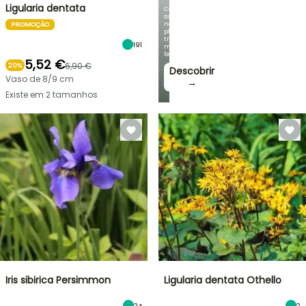
Ligularia dentata
Com
as
nossas
PROMOÇÃO
plantas
trepadeiras
191
mais
bonitas!
5,52 €
6,90 €
20%
Descobrir
Vaso de 8/9 cm
→
Existe em 2 tamanhos
Iris sibirica Persimmon
Ligularia dentata Othello
24
2