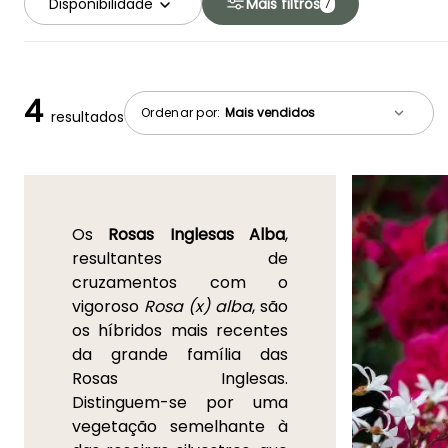
Disponibilidade
Mais filtros
7
4
Ordenar por:
resultados
Os
Rosas Inglesas Alba
,
resultantes de
cruzamentos com o
vigoroso
Rosa (x) alba
, são
os híbridos mais recentes
da grande família das
Rosas Inglesas.
Distinguem-se por uma
vegetação semelhante à