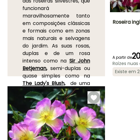
das roseiras silvestres, que
funcionará
maravilhosamente tanto
Roseira ing
em composições clássicas
e formais como em zonas
Altura à
mais naturais e selvagens
maturidade
1 m
do jardim. As suas rosas,
duplas e de um rosa
20
A partir de
intenso como na
Sir John
Raízes nuas
Betjeman
,
semi-duplas ou
Existe em 
Período de floraç
quase simples como na
Junho à
The Lady's Blush,
de uma
Outubro
infinita leveza, são
geralmente de cor clara e
em
diferentes tons de rosa
.
Desabrocham de forma
intermitente, desde o
verão até aos primeiros
frios, sobre uma vegetação