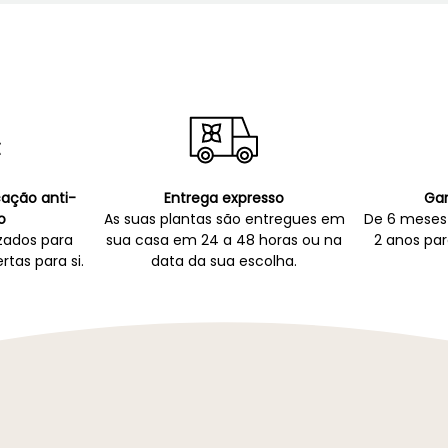
icação anti-
Entrega expresso
Gar
o
As suas plantas são entregues em
De 6 meses 
zados para
sua casa em 24 a 48 horas ou na
2 anos par
rtas para si.
data da sua escolha.