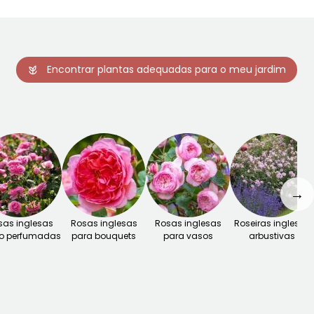
Encontrar plantas adequadas para o meu jardim
→
sas inglesas
Rosas inglesas
Rosas inglesas
Roseiras inglesas
o perfumadas
para bouquets
para vasos
arbustivas