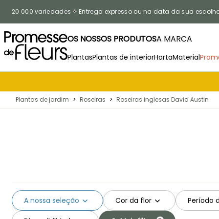
Ir para o Conteúdo
20 000 variedades
Entrega expresso ou na data da sua escolh
OS NOSSOS PRODUTOS
A MARCA
Plantas
Plantas de interior
Horta
Material
Prom
Plantas de jardim
>
Roseiras
>
Roseiras inglesas David Austin
A nossa seleção
Cor da flor
Período 