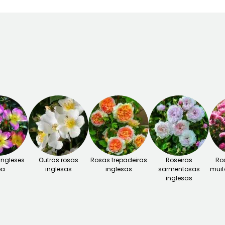
ingleses
Outras rosas
Rosas trepadeiras
Roseiras
Ro
ba
inglesas
inglesas
sarmentosas
muit
inglesas