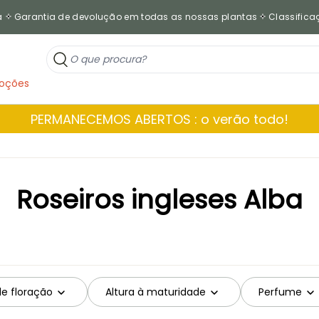
a
Garantia de devolução em todas as nossas plantas
Classificaç
oções
PERMANECEMOS ABERTOS : o verão todo!
Roseiros ingleses Alba
de floração
Altura à maturidade
Perfume