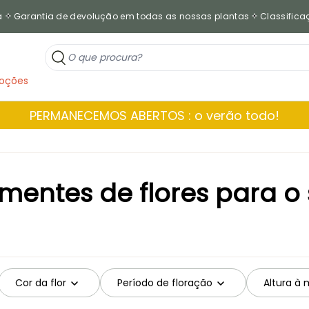
a
Garantia de devolução em todas as nossas plantas
Classificaç
oções
PERMANECEMOS ABERTOS : o verão todo!
mentes de flores para o 
Cor da flor
Período de floração
Altura à