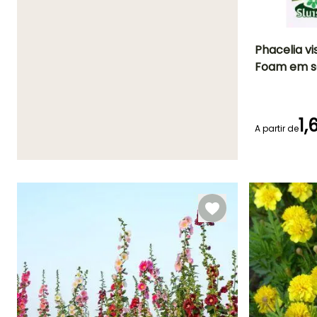
Phacelia v
Foam em 
Período de floraç
Junho à
Setembro
1,
A partir de
Emergência
14 dias