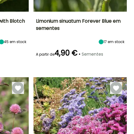
with Blotch
Limonium sinuatum Forever Blue em
sementes
Exposição
Período de floração
Altura à
Exposição
maturidade
Sol
Sol
70 cm
45
em stock
17
em stock
Julho à
Setembro
4,90 €
•
Sementes
A partir de
Emergência
Modo de
semeadura
10 dias
Semeadura
em abrigo