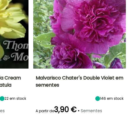
lla Cream
Malvarisco Chater's Double Violet em
atula
sementes
Exposição
Período de floração
Altura à
Exposição
maturidade
Sol, Semi-
Sol
2.50 m
22
em stock
146
em stock
sombra
Junho à
Agosto
3,90 €
•
es
Sementes
A partir de
Emergência
Modo de