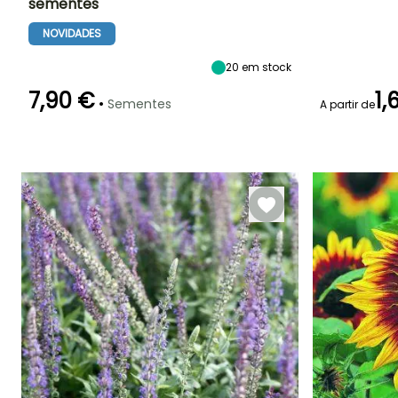
sementes
Período de floração
Altura à
Exposição
Período de floraç
maturidade
Sol
NOVIDADES
1.20 m
Junho à
Junho à
Outubro
Outubro
20
em stock
7,90 €
1,
•
Sementes
A partir de
Emergência
Modo de
Emergência
semeadura
7 dias
18 dias
Semeadura
em abrigo,
Semeadura
em abrigo
aquecido