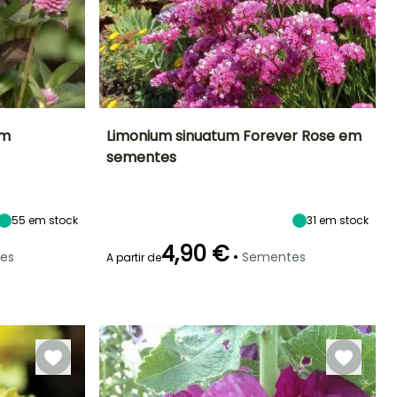
em
Limonium sinuatum Forever Rose em
sementes
Exposição
Período de floração
Altura à
Exposição
maturidade
Sol
Sol
70 cm
Julho à
Setembro
55
em stock
31
em stock
4,90 €
•
es
Sementes
A partir de
Emergência
Modo de
semeadura
10 dias
Semeadura
em abrigo