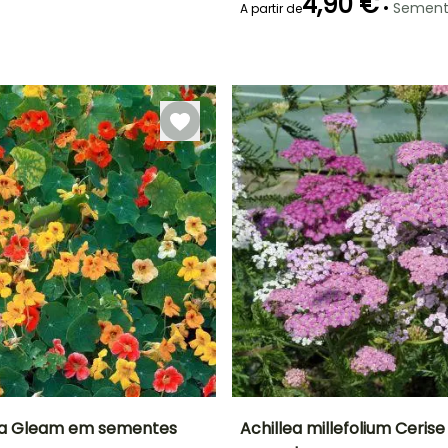
4,90 €
•
Sement
A partir de
Emergência
Modo de
semeadura
15 dias
Semeadura
sem proteção
a Gleam em sementes
Achillea millefolium Ceri