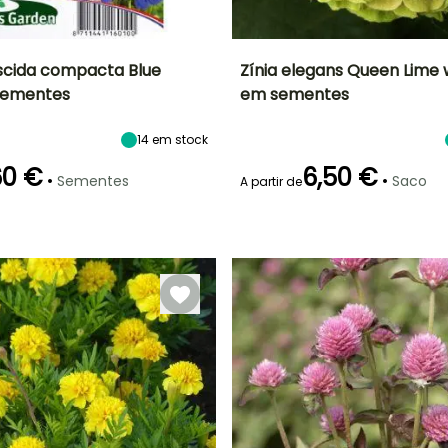
iscida compacta Blue
Zínia elegans Queen Lime 
sementes
em sementes
ão
Altura à
Exposição
Período de floração
Altura à
maturidade
maturidade
Sol
25 cm
90 cm
14
em stock
Julho à
Outubro
60 €
6,50 €
•
•
Sementes
Saco
A partir de
Emergência
Modo de
semeadura
14 dias
Semeadura
sem proteção,
Semeadura
em abrigo