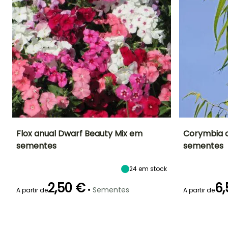
Flox anual Dwarf Beauty Mix em
Corymbia c
sementes
sementes
Período de floração
Altura à
Exposição
Período de floraç
maturidade
Sol
25 cm
24
em stock
Junho à
Julho à Agost
Agosto
2,50 €
6,
•
Sementes
A partir de
A partir de
Emergência
Emergência
40 dias