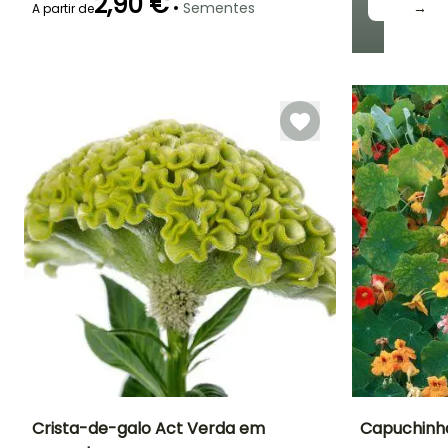
2,90 €
•
Sementes
→
A partir de
Emergência
14 dias
Crista-de-galo Act Verda em
Capuchinh