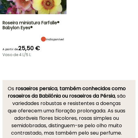
Roseira miniatura Farfalle®
Babylon Eyes®
Indisponível
25,50 €
A partir de
Vaso de 4 L/5 L
Os
rosaeiros persica
,
também conhecidos como
rosaeiros da Babilónia ou rosaeiros da Pérsia
, são
variedades robustas e resistentes a doenças
que oferecem uma floração prolongada. As suas
adoráveis flores bicolores, rosas simples ou
semidobradas, distinguem-se pelo olho muito
contrastado, mas também pelo seu perfume.