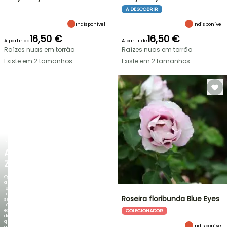
A DESCOBRIR
Indisponível
Indisponível
16,50 €
16,50 €
A partir de
A partir de
Raízes nuas em torrão
Raízes nuas em torrão
Existe em 2 tamanhos
Existe em 2 tamanhos
NOVO
AGAPANTHUS
ZAMBEZI
Quando
a
folhagem
torna-
Roseira floribunda Blue Eyes
se
tão
espetacular
COLECIONADOR
do
que
Indisponível
a