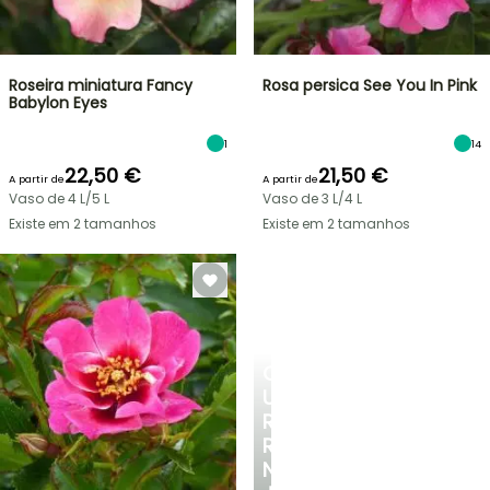
Roseira miniatura Fancy
Rosa persica See You In Pink
Babylon Eyes
1
14
22,50 €
21,50 €
A partir de
A partir de
Vaso de 4 L/5 L
Vaso de 3 L/4 L
Existe em 2 tamanhos
Existe em 2 tamanhos
CRIE
UM
RECANTO
REFRESCANTE
NO