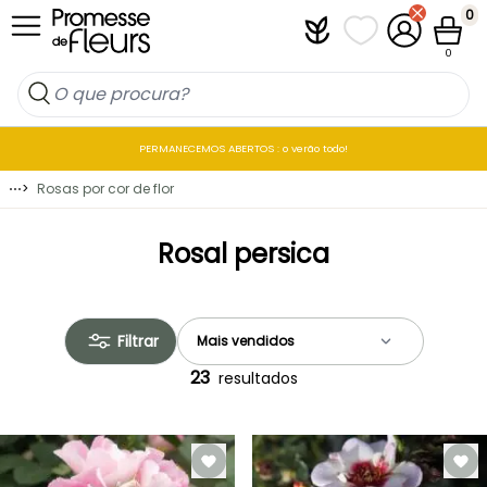
Ir para o Conteúdo
0
Plantfit
As minhas listas 
A minha co
Carrin
0
PERMANECEMOS ABERTOS : o verão todo!
⋯
>
Rosas por cor de flor
Rosal persica
Filtrar
23
resultados