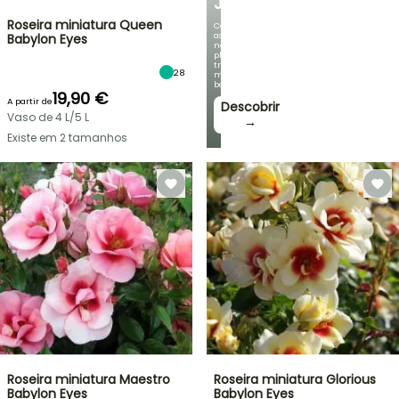
JARDIM
Roseira miniatura Queen
Com
as
Babylon Eyes
nossas
plantas
trepadeiras
28
mais
bonitas!
19,90 €
A partir de
Descobrir
Vaso de 4 L/5 L
→
Existe em 2 tamanhos
Roseira miniatura Maestro
Roseira miniatura Glorious
Babylon Eyes
Babylon Eyes