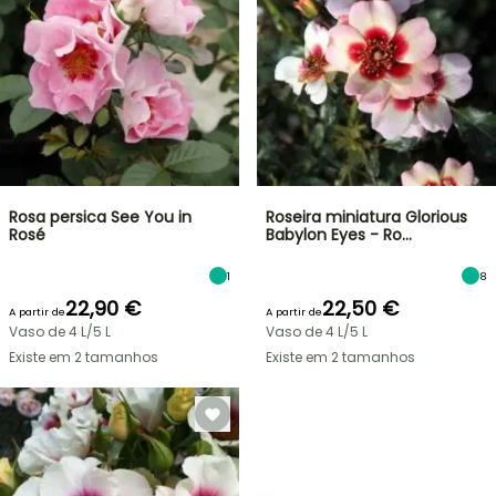
Rosa persica See You in
Roseira miniatura Glorious
Rosé
Babylon Eyes - Ro…
1
8
22,90 €
22,50 €
A partir de
A partir de
Vaso de 4 L/5 L
Vaso de 4 L/5 L
Existe em 2 tamanhos
Existe em 2 tamanhos