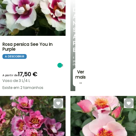
ROSEIRAS
DESCUBRA
A
NOSSA
SELEÇÃO
A
PREÇOS
Rosa persica See You In
Purple
BAIXOS
A DESCOBRIR
E
poupe
dinheiro!
1
Ver
17,50 €
A partir de
mais
Vaso de 3 L/4 L
→
Existe em 2 tamanhos
VENDAS
RELÂMPAGO
ATÉ
BULBOS
30%
DE
PRIMAVERA