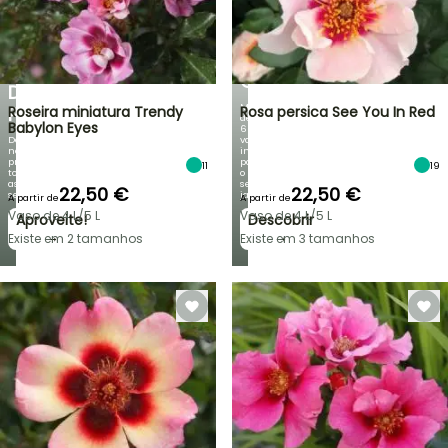
DE
NOVIDADES
DESCONTO
DA
NUMA
IRIS
SELEÇÃO
GERMANICA
DE
Mais
PLANTAS!
Roseira miniatura Trendy
Rosa persica See You In Red
de
Babylon Eyes
60
Descubra
variedades
novas
inéditas
promoções
para
11
19
todas
o
as
seu
22,50 €
22,50 €
semanas
jardim!
A partir de
A partir de
Vaso de 4 L/5 L
Vaso de 4 L/5 L
Aproveite!
Descobrir
→
→
Existe em 2 tamanhos
Existe em 3 tamanhos