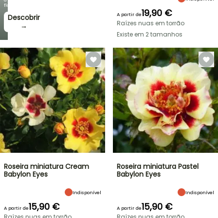
floração!
19,90 €
A partir de
Descobrir
Raízes nuas em torrão
→
Existe em 2 tamanhos
Roseira miniatura Cream
Roseira miniatura Pastel
Babylon Eyes
Babylon Eyes
Indisponível
Indisponível
15,90 €
15,90 €
A partir de
A partir de
Raízes nuas em torrão
Raízes nuas em torrão