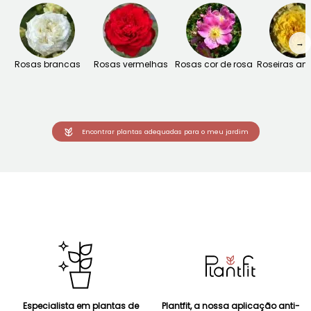
→
Rosas brancas
Rosas vermelhas
Rosas cor de rosa
Roseiras am
Encontrar plantas adequadas para o meu jardim
Especialista em plantas de
Plantfit, a nossa aplicação anti-