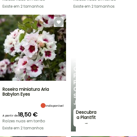
Existe em 2 tamanhos
Existe em 2 tamanhos
PLANTFIT
CONSELHOS
PERSONALIZADOS
PARA
O
Roseira miniatura Aria
Babylon Eyes
SEU
JARDIM
Indisponível
Descubra
18,50 €
A partir de
a Plantfit
Raízes nuas em torrão
→
Existe em 2 tamanhos