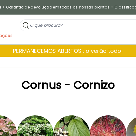
a
Garantia de devolução em todas as nossas plantas
Classificaç
oções
PERMANECEMOS ABERTOS : o verão todo!
Cornus - Cornizo