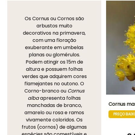
Os Cornus ou Cornos são
arbustos muito
decorativos na primavera,
com uma floração
exuberante em umbelas
planas ou glomérulos.
Podem atingir os 15m de
altura e possuem folhas
verdes que adquirem cores
flamejantes no outono. O
Corno-branco ou
Cornus
alba
apresenta folhas
Cornus ma
manchadas de branco,
amarelo ou rosa e ramos
PREÇO BAIX
Altura à
vivamente coloridos. Os
maturidade
4 m
frutos (cornos) de algumas
espécies são comestíveis e