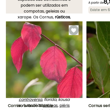
8,
A partir de
podem ser utilizados em
Existe em 
compotas, geleias ou
Período de floraç
xarope. Os Cornus,
rústicos
,
Fevereiro à
plantam-se em solo rico,
Março
fresco, bem drenado e
ácido, em situação
sombreada ou à
meia-
sombra
, mas protegidos
do vento. A poda limita-se
a manter um porte natural
após a floração. Atenção
às
cochinilhas
! Os Cornus
utilizam-se
isolados
, em
sebe livre
ou como plano
de fundo de maciços.
Associe o
Cornus
controversa
,
florida
,
kousa
e
nuttallii
às
azáleas
,
piéris
Corniso branco Sibirica
Cornus seri