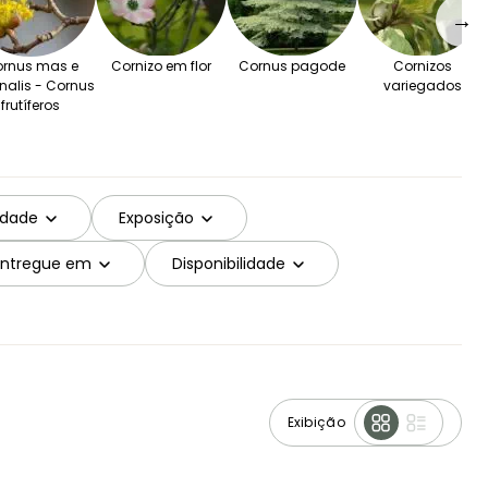
→
rnus mas e
Cornizo em flor
Cornus pagode
Cornizos
inalis - Cornus
variegados
frutíferos
idade
Exposição
Entregue em
Disponibilidade
Exibição