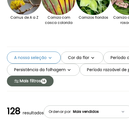
Cornus de A a Z
Cornizo com
Cornizos floridos
Cornizo d
casca colorida
rosa
A nossa seleção
Cor da flor
Período 
Persistência da folhagem
Período razoável de
Mais filtros
14
128
Ordenar por:
resultados