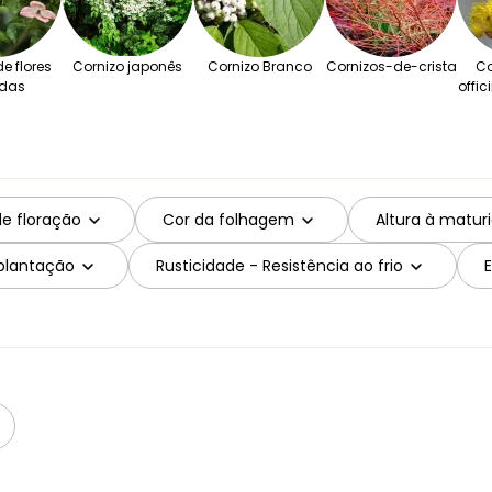
e flores
Cornizo japonês
Cornizo Branco
Cornizos-de-crista
Co
das
offic
de floração
Cor da folhagem
Altura à matur
 plantação
Rusticidade - Resistência ao frio