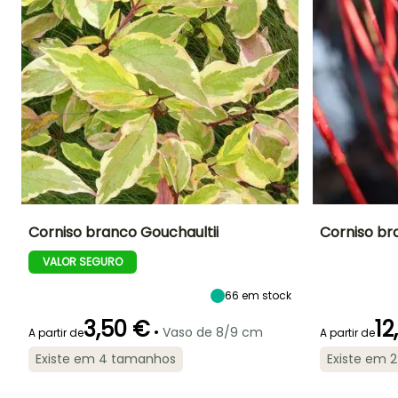
Corniso branco Gouchaultii
Corniso br
VALOR SEGURO
Altura à
Largura à
Exposição
Altura à
maturidade
maturidade
maturidade
Sol, Semi-
2 m
1.70 m
1.75 m
sombra
66
em stock
3,50 €
12
•
Vaso de 8/9 cm
A partir de
A partir de
Existe em 4 tamanhos
Existe em 
Período de floração
Período razoável de
Rusticidade
Período de floraç
plantação
Até -34,5°C