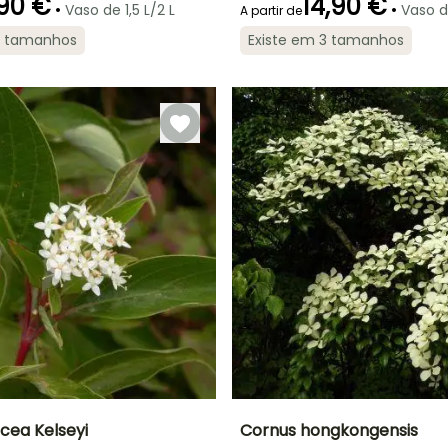
90 €
14,90 €
•
•
Vaso de 1,5 L/2 L
Vaso d
A partir de
6 tamanhos
Existe em 3 tamanhos
ão
Período razoável de
Rusticidade
Período de floração
Período razoável de
plantação
plantação
Até -34,5°C
Março à Maio,
Maio à Junho
Fevereiro à Abril,
Setembro à
Setembro à
Novembro
Novembro
cea Kelseyi
Cornus hongkongensis