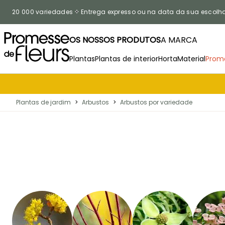
Ir para o Conteúdo
20 000 variedades
Entrega expresso ou na data da sua escolh
OS NOSSOS PRODUTOS
A MARCA
Plantas
Plantas de interior
Horta
Material
Prom
Plantas de jardim
>
Arbustos
>
Arbustos por variedade