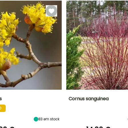
s
Cornus sanguinea
O
Largura à
Exposição
Altura à
Largura à
maturidade
maturidade
maturidade
Sol
2 m
2 m
2 m
83
em stock