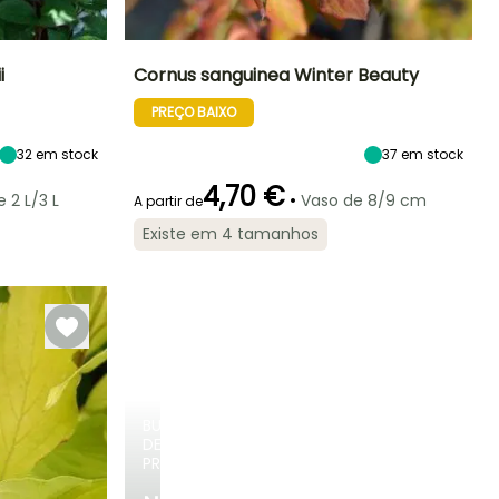
i
Cornus sanguinea Winter Beauty
PREÇO BAIXO
Exposição
Altura à
Largura à
Exposição
maturidade
maturidade
Sol
Sol
2.50 m
1.20 m
32
em stock
37
em stock
4,70 €
•
 2 L/3 L
Vaso de 8/9 cm
A partir de
Existe em 4 tamanhos
Rusticidade
Período de floração
Período razoável de
Rusticidade
plantação
Até -34,5°C
Até -34,5°C
Maio à Junho
Fevereiro à Abril,
Setembro à
Novembro
BULBOS
DE
PRIMAVERA