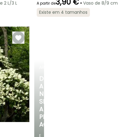
3,90 €
•
e 2 L/3 L
Vaso de 8/9 cm
A partir de
Existe em 4 tamanhos
Rusticidade
Período de floração
Período razoável de
Rusticidade
plantação
Até -34,5°C
Até -40°C
Maio à Junho
Março à Maio,
Setembro à
Novembro
ARBUSTOS
DESCUBRA
A
NOSSA
SELEÇÃO
A
PREÇOS
ACESSÍVEIS
E