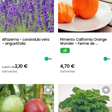
Alfazema - Lavandula vera
Pimento California Orange
- angustifolia
Wonder - Ferme de …
86
19
2,10 €
4,70 €
A partir de
Sementes
Sementes