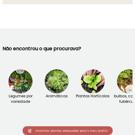
Não encontrou o que procurava?
→
Legumes por
Aromáticas
Plantas Hortícolas
bulbos, cor
variedade
tubércul
Encontrar plantas adequadas para o meu jardim