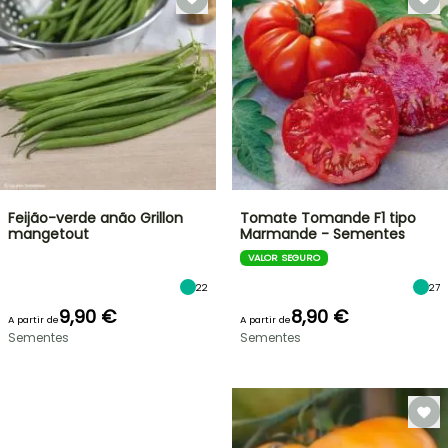
Feijão-verde anão Grillon
Tomate Tomande F1 tipo
mangetout
Marmande - Sementes
VALOR SEGURO
22
27
9,90 €
8,90 €
A partir de
A partir de
Sementes
Sementes