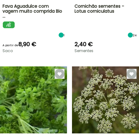
Fava Aguadulce com
Cornichão sementes -
vagem muito comprida Bio
Lotus corniculatus
…
1
24
8,90 €
2,40 €
A partir de
Saco
Sementes