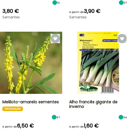
10
37
3,80 €
3,90 €
A partir de
Sementes
Sementes
Meliloto-amarelo sementes
Alho francês gigante de
inverno
PROMOÇÃO
67
34
6,50 €
1,60 €
A partir de
A partir de