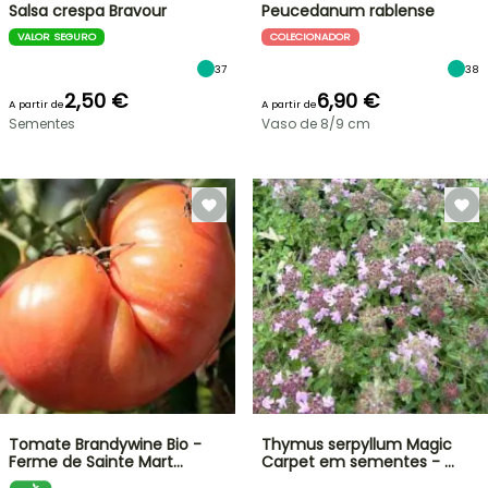
Salsa crespa Bravour
Peucedanum rablense
VALOR SEGURO
COLECIONADOR
37
38
2,50 €
6,90 €
A partir de
A partir de
Sementes
Vaso de 8/9 cm
Tomate Brandywine Bio -
Thymus serpyllum Magic
Ferme de Sainte Mart…
Carpet em sementes - …