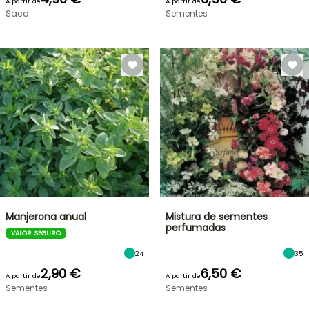
A partir de
A partir de
Saco
Sementes
Manjerona anual
Mistura de sementes
perfumadas
VALOR SEGURO
24
35
2,90 €
6,50 €
A partir de
A partir de
Sementes
Sementes