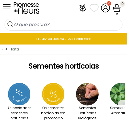
Ir para o Conteúdo
0
Plantfit
As minhas listas 
A minha co
Carrin
0
PERMANECEMOS ABERTOS : o verão todo!
⋯
>
Horta
Sementes hortícolas
→
As novidades
Os sementes
Sementes
Sementes
sementes
hortícolas em
Hortícolas
Aromáti
hortícolas
promoção
Biológicas