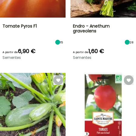
Tomate Pyros F1
Endro - Anethum
graveolens
15
28
6,90 €
1,60 €
A partir de
A partir de
Sementes
Sementes