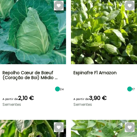
Repolho Cœur de Bœuf
Espinafre F1 Amazon
(Coração de Boi) Médio …
24
17
2,10 €
3,90 €
A partir de
A partir de
Sementes
Sementes