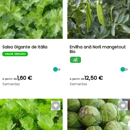
Salsa Gigante de Itália
Ervilha anã Norli mangetout
Bio
VALOR SEGURO
13
21
1,60 €
12,50 €
A partir de
A partir de
Sementes
Sementes