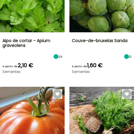
Aipo de cortar - Apium
Couve-de-bruxelas Sanda
graveolens
29
21
2,10 €
1,60 €
A partir de
A partir de
Sementes
Sementes