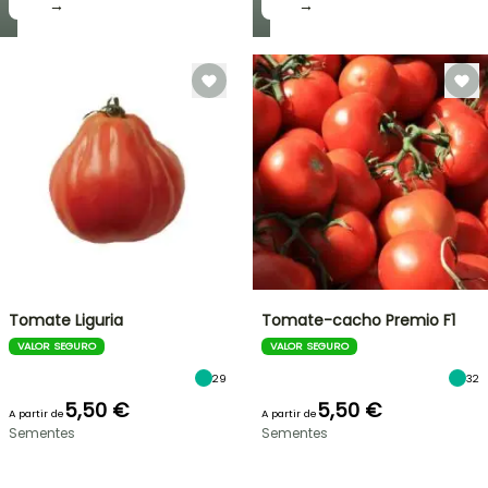
→
→
Tomate Liguria
Tomate-cacho Premio F1
VALOR SEGURO
VALOR SEGURO
29
32
5,50 €
5,50 €
A partir de
A partir de
Sementes
Sementes