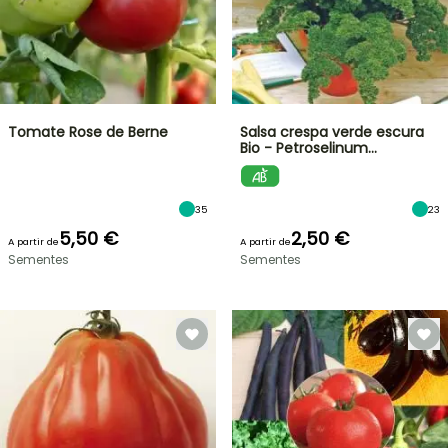
Tomate Rose de Berne
Salsa crespa verde escura
Bio - Petroselinum…
35
23
5,50 €
2,50 €
A partir de
A partir de
Sementes
Sementes