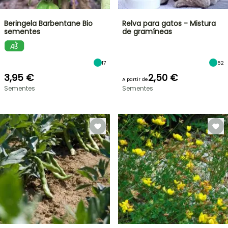
Beringela Barbentane Bio
Relva para gatos - Mistura
sementes
de gramíneas
17
52
3,95 €
2,50 €
A partir de
Sementes
Sementes