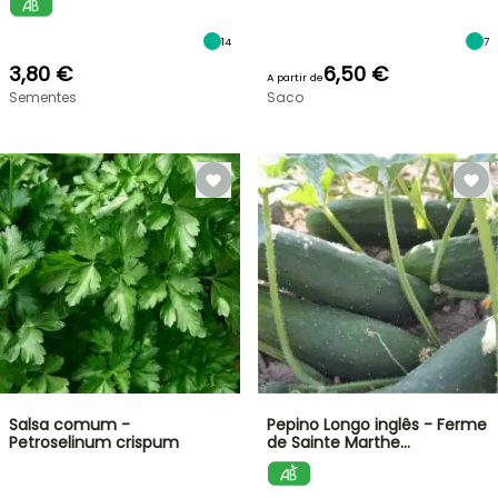
14
7
3,80 €
6,50 €
A partir de
Sementes
Saco
Salsa comum -
Pepino Longo inglês - Ferme
Petroselinum crispum
de Sainte Marthe…