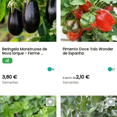
Beringela Monstruosa de
Pimento Doce Yolo Wonder
Nova Iorque - Ferme …
de Espanha
16
27
3,80 €
2,10 €
A partir de
Sementes
Sementes