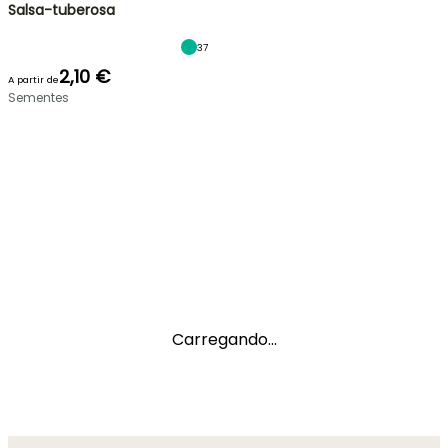
Salsa-tuberosa
37
2,10 €
A partir de
Sementes
Carregando...