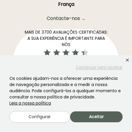
França
Contacte-nos →
MAIS DE 3700 AVALIAÇÕES CERTIFICADAS:
A SUA EXPERIÊNCIA É IMPORTANTE PARA
NÓS
4,4/5
Continuar sem aceitar
Os cookies ajudam-nos a oferecer uma experiência
de navegação personalizada e a medir a nossa
Todas as avaliações →
audiência. Pode configurá-los a qualquer momento e
consultar a nossa política de privacidade.
A newsletter preferida dos jardins. →
Leia a nossa política
Receba as nossas novidades e ideias para aproveitar o
seu jardim durante todo o ano.
Configurar
Aceitar