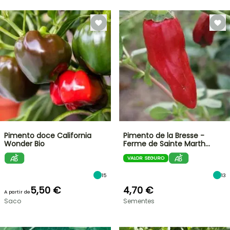
Pimento doce California
Pimento de la Bresse -
Wonder Bio
Ferme de Sainte Marth…
VALOR SEGURO
15
13
5,50 €
4,70 €
A partir de
Saco
Sementes