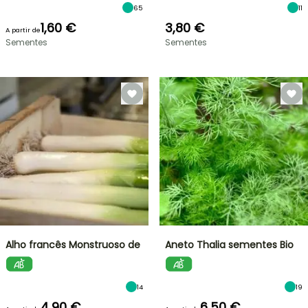
65
11
1,60 €
3,80 €
A partir de
Sementes
Sementes
Alho francês Monstruoso de
Aneto Thalia sementes Bio
14
19
4,90 €
6,50 €