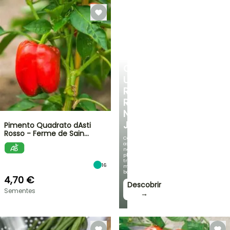
CRIE
UM
RECANTO
REFRESCANTE
NO
JARDIM
Pimento Quadrato dAsti
Rosso - Ferme de Sain…
Com
as
nossas
plantas
trepadeiras
16
mais
bonitas!
4,70 €
Descobrir
Sementes
→