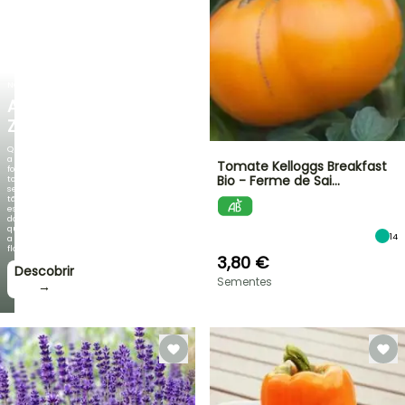
NOVO
AGAPANTHUS
ZAMBEZI
Quando
a
Tomate Kelloggs Breakfast
folhagem
Bio - Ferme de Sai…
torna-
se
tão
espetacular
do
que
14
a
floração!
3,80 €
Descobrir
Sementes
→