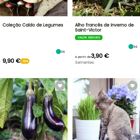
Coleção Caldo de Legumes
Alho francês de inverno de
Saint-Victor
VALOR SEGURO
36
36
3,90 €
A partir de
9,90 €
-12%
Sementes