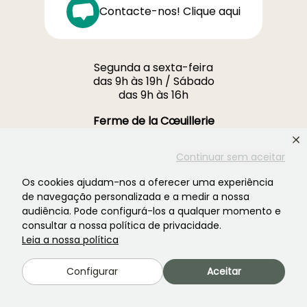
Contacte-nos! Clique aqui
Segunda a sexta-feira
das 9h às 19h / Sábado
das 9h às 16h
Ferme de la Cœuillerie
1012 rue Roger Lecerf
59840 Premesques
Continuar sem aceitar
França
Os cookies ajudam-nos a oferecer uma experiência
de navegação personalizada e a medir a nossa
Contacte-nos →
audiência. Pode configurá-los a qualquer momento e
consultar a nossa política de privacidade.
MAIS DE 3700 AVALIAÇÕES CERTIFICADAS:
Leia a nossa política
A SUA EXPERIÊNCIA É IMPORTANTE PARA
NÓS
Configurar
Aceitar