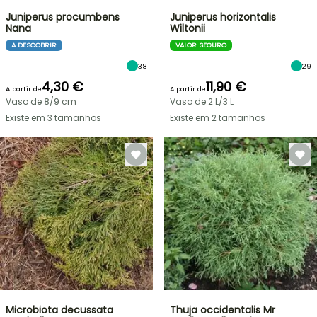
Juniperus procumbens
Juniperus horizontalis
Nana
Wiltonii
A DESCOBRIR
VALOR SEGURO
38
29
4,30 €
11,90 €
A partir de
A partir de
Vaso de 8/9 cm
Vaso de 2 L/3 L
Existe em 3 tamanhos
Existe em 2 tamanhos
Microbiota decussata
Thuja occidentalis Mr