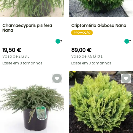
Chamaecyparis pisifera
Criptoméria Globosa Nana
Nana
PROMOÇÃO
7
7
19,50 €
89,00 €
Vaso de 2 L/3 L
Vaso de 7,5 L/10 L
Existe em 3 tamanhos
Existe em 3 tamanhos