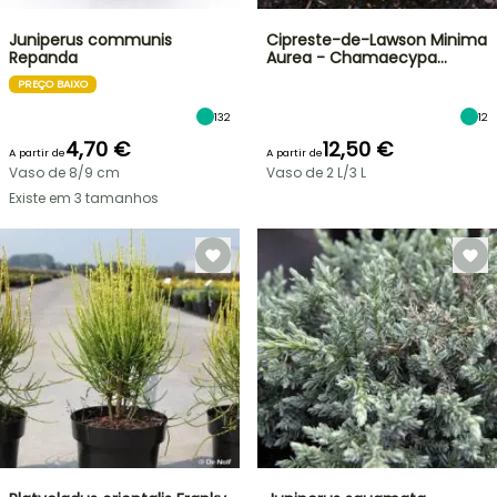
Juniperus communis
Cipreste-de-Lawson Minima
Repanda
Aurea - Chamaecypa…
PREÇO BAIXO
132
12
4,70 €
12,50 €
A partir de
A partir de
Vaso de 8/9 cm
Vaso de 2 L/3 L
Existe em 3 tamanhos