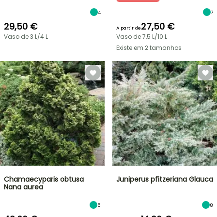
4
7
29,50 €
27,50 €
A partir de
Vaso de 3 L/4 L
Vaso de 7,5 L/10 L
Existe em 2 tamanhos
Chamaecyparis obtusa
Juniperus pfitzeriana Glauca
Nana aurea
5
8