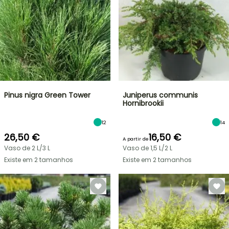
Pinus nigra Green Tower
Juniperus communis
Hornibrookii
12
14
26,50 €
16,50 €
A partir de
Vaso de 2 L/3 L
Vaso de 1,5 L/2 L
Existe em 2 tamanhos
Existe em 2 tamanhos