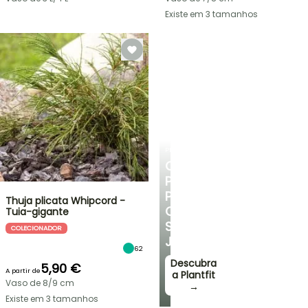
Existe em 3 tamanhos
PLANTFIT
CONSELHOS
PERSONALIZADOS
PARA
Thuja plicata Whipcord -
O
Tuia-gigante
SEU
COLECIONADOR
JARDIM
62
Descubra
5,90 €
A partir de
a Plantfit
Vaso de 8/9 cm
→
Existe em 3 tamanhos