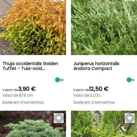
Thuja occidentalis Golden
Juniperus horizontalis
Tuffet - Tuia-ocid…
Andorra Compact
121
19
3,90 €
12,50 €
A partir de
A partir de
Vaso de 8/9 cm
Vaso de 2 L/3 L
Existe em 3 tamanhos
Existe em 2 tamanhos