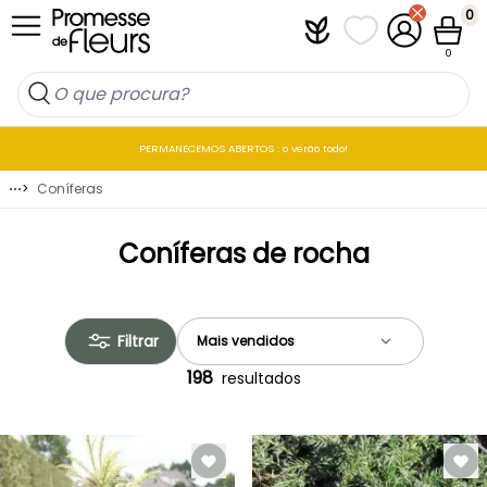
Ir para o Conteúdo
0
Plantfit
As minhas listas 
A minha co
Carrin
0
PERMANECEMOS ABERTOS : o verão todo!
⋯
>
Coníferas
Coníferas de rocha
Filtrar
198
resultados