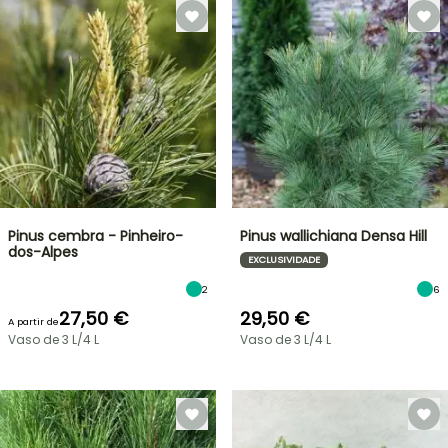
Pinus cembra - Pinheiro-
Pinus wallichiana Densa Hill
dos-Alpes
EXCLUSIVIDADE
2
6
27,50 €
29,50 €
A partir de
Vaso de 3 L/4 L
Vaso de 3 L/4 L