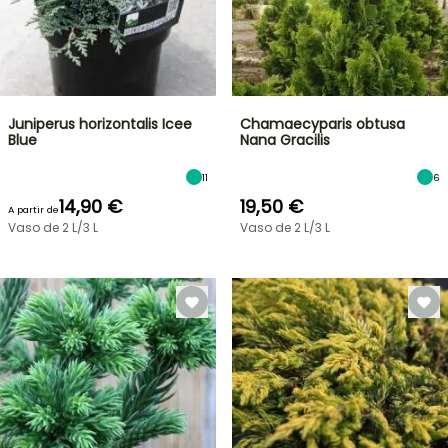
Juniperus horizontalis Icee
Chamaecyparis obtusa
Blue
Nana Gracilis
11
6
14,90 €
19,50 €
A partir de
Vaso de 2 L/3 L
Vaso de 2 L/3 L