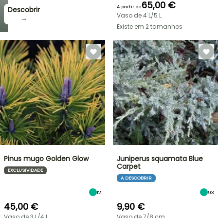
65,00 €
A partir de
Descobrir
Vaso de 4 L/5 L
→
Existe em 2 tamanhos
Pinus mugo Golden Glow
Juniperus squamata Blue
Carpet
EXCLUSIVIDADE
A DESCOBRIR
12
93
45,00 €
9,90 €
Vaso de 3 L/4 L
Vaso de 7/8 cm