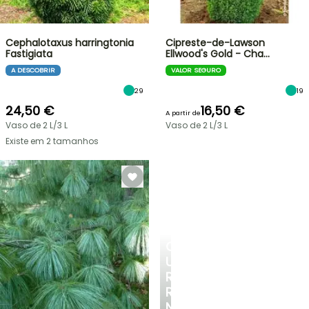
Cephalotaxus harringtonia
Cipreste-de-Lawson
Fastigiata
Ellwood's Gold - Cha…
A DESCOBRIR
VALOR SEGURO
29
19
24,50 €
16,50 €
A partir de
Vaso de 2 L/3 L
Vaso de 2 L/3 L
Existe em 2 tamanhos
CRIE
UM
RECANTO
REFRESCANTE
NO