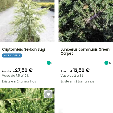
Criptoméria Sekkan Sugi
Juniperus communis Green
Carpet
A DESCOBRIR
6
15
27,50 €
12,50 €
A partir de
A partir de
Vaso de 7,5 L/10 L
Vaso de 2 L/3 L
Existe em 2 tamanhos
Existe em 2 tamanhos
ARBUSTOS