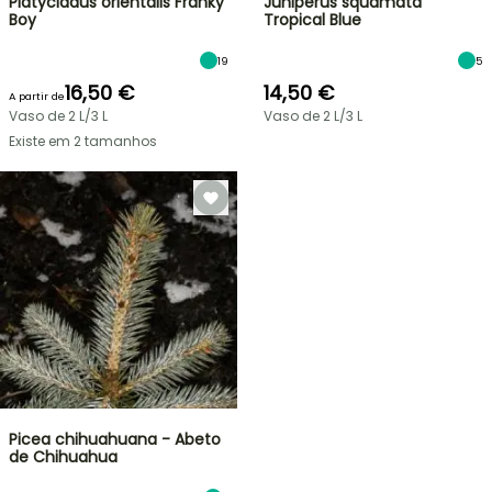
Platycladus orientalis Franky
Juniperus squamata
Boy
Tropical Blue
19
5
16,50 €
14,50 €
A partir de
Vaso de 2 L/3 L
Vaso de 2 L/3 L
Existe em 2 tamanhos
Picea chihuahuana - Abeto
de Chihuahua