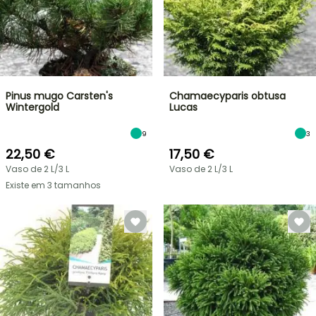
Pinus mugo Carsten's
Chamaecyparis obtusa
Wintergold
Lucas
9
3
22,50 €
17,50 €
Vaso de 2 L/3 L
Vaso de 2 L/3 L
Existe em 3 tamanhos