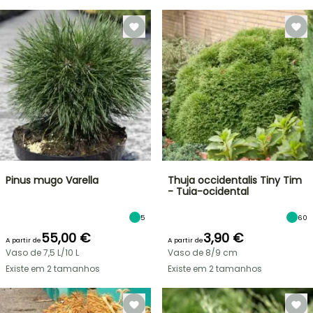
Pinus mugo Varella
Thuja occidentalis Tiny Tim
- Tuia-ocidental
5
60
55,00 €
3,90 €
A partir de
A partir de
Vaso de 7,5 L/10 L
Vaso de 8/9 cm
Existe em 2 tamanhos
Existe em 2 tamanhos