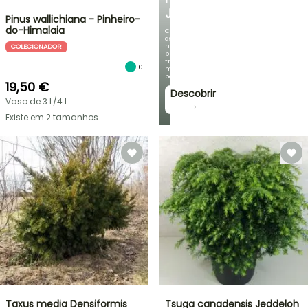
JARDIM
Pinus wallichiana - Pinheiro-
do-Himalaia
Com
as
nossas
COLECIONADOR
plantas
trepadeiras
10
mais
bonitas!
19,50 €
Descobrir
Vaso de 3 L/4 L
→
Existe em 2 tamanhos
Taxus media Densiformis
Tsuga canadensis Jeddeloh