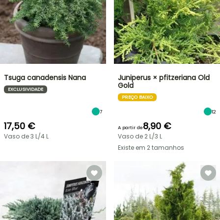
Tsuga canadensis Nana
Juniperus × pfitzeriana Old
Gold
EXCLUSIVIDADE
PREÇO BAIXO
7
12
17,50 €
8,90 €
A partir de
Vaso de 3 L/4 L
Vaso de 2 L/3 L
Existe em 2 tamanhos