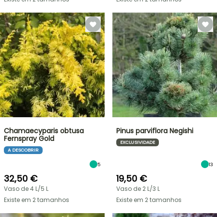
Chamaecyparis obtusa
Pinus parviflora Negishi
Fernspray Gold
EXCLUSIVIDADE
A DESCOBRIR
5
13
32,50 €
19,50 €
Vaso de 4 L/5 L
Vaso de 2 L/3 L
Existe em 2 tamanhos
Existe em 2 tamanhos