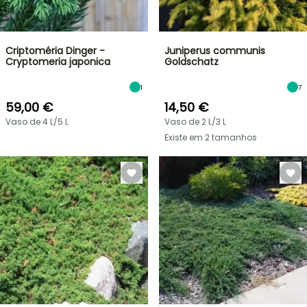
Criptoméria Dinger -
Juniperus communis
Cryptomeria japonica
Goldschatz
1
7
59,00 €
14,50 €
Vaso de 4 L/5 L
Vaso de 2 L/3 L
Existe em 2 tamanhos