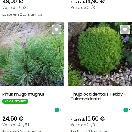
49,00 €
14,90 €
A partir de
Vaso de 2 L/3 L
Vaso de 2 L/3 L
Existe em 2 tamanhos
Pinus mugo mughus
Thuja occidentalis Teddy -
Tuia-ocidental
VALOR SEGURO
9
7
24,50 €
16,50 €
A partir de
Vaso de 4 L/5 L
Vaso de 2 L/3 L
Existe em 2 tamanhos
Existe em 2 tamanhos