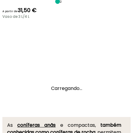
2
31,50 €
A partir de
Vaso de 3 L/4 L
Carregando...
As
coníferas anãs
e compactas,
também
conhecidas como coníferas de rocha
, permitem