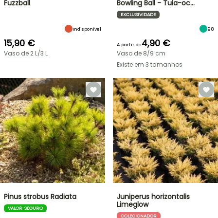
Fuzzball
Bowling Ball - Tuia-oc…
EXCLUSIVIDADE
Indisponível
98
15,90 €
4,90 €
A partir de
Vaso de 2 L/3 L
Vaso de 8/9 cm
Existe em 3 tamanhos
Pinus strobus Radiata
Juniperus horizontalis
Limeglow
VALOR SEGURO
COLECIONADOR