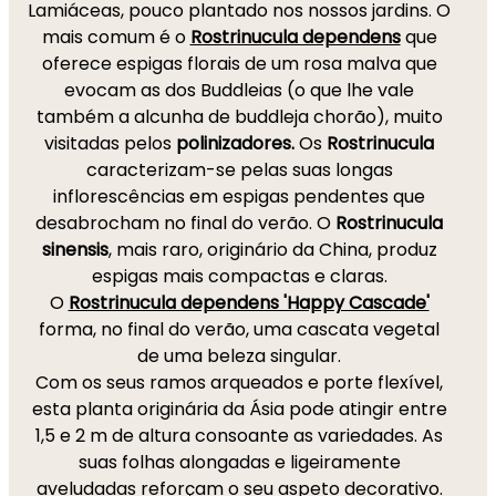
Lamiáceas, pouco plantado nos nossos jardins.
O
mais comum é o
Rostrinucula dependens
que
oferece espigas florais de um rosa malva que
evocam as dos Buddleias (o que lhe vale
também a alcunha de buddleja chorão), muito
visitadas pelos
polinizadores.
Os
Rostrinucula
caracterizam-se pelas suas longas
inflorescências em espigas pendentes que
desabrocham no final do verão. O
Rostrinucula
sinensis
, mais raro, originário da China, produz
espigas mais compactas e claras.
O
Rostrinucula dependens 'Happy Cascade'
forma,
no final do verão, uma cascata vegetal
de uma beleza singular.
Com os seus ramos arqueados e porte flexível,
esta planta originária da Ásia pode atingir entre
1,5 e 2 m de altura consoante as variedades. As
suas folhas alongadas e ligeiramente
aveludadas reforçam o seu aspeto decorativo.