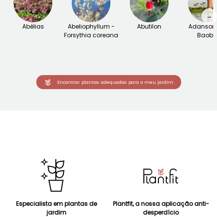
→
Abélias
Abeliophyllum -
Abutilon
Adansoni
Forsythia coreana
Baob
Encontrar plantas adequadas para o meu jardim
Especialista em plantas de
Plantfit, a nossa aplicação anti-
jardim
desperdício