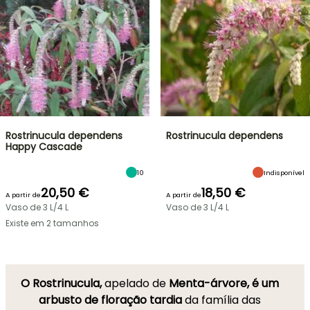
Rostrinucula dependens
Rostrinucula dependens
Happy Cascade
10
Indisponível
20,50 €
18,50 €
A partir de
A partir de
Vaso de 3 L/4 L
Vaso de 3 L/4 L
Existe em 2 tamanhos
O Rostrinucula,
apelado de
Menta-árvore, é um
arbusto de floração tardia
da família das