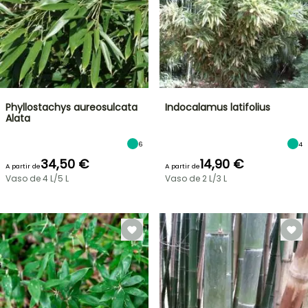
Phyllostachys aureosulcata
Indocalamus latifolius
Alata
6
4
34,50 €
14,90 €
A partir de
A partir de
Vaso de 4 L/5 L
Vaso de 2 L/3 L