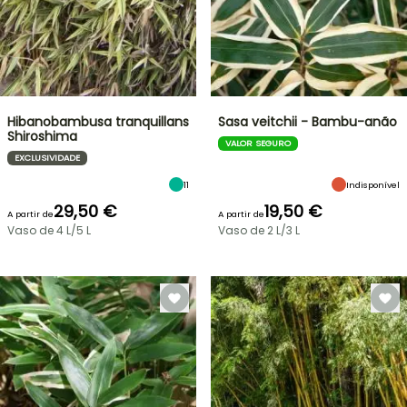
Hibanobambusa tranquillans
Sasa veitchii - Bambu-anão
Shiroshima
VALOR SEGURO
EXCLUSIVIDADE
11
Indisponível
29,50 €
19,50 €
A partir de
A partir de
Vaso de 4 L/5 L
Vaso de 2 L/3 L