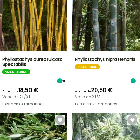
Phyllostachys aureosulcata
Phyllostachys nigra Henonis
Spectabilis
PREÇO BAIXO
VALOR SEGURO
31
3
18,50 €
20,50 €
A partir de
A partir de
Vaso de 2 L/3 L
Vaso de 2 L/3 L
Existe em 3 tamanhos
Existe em 3 tamanhos