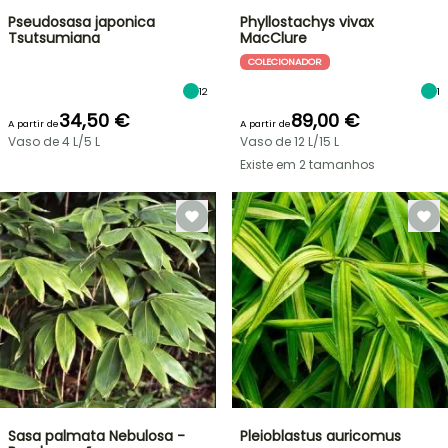
Pseudosasa japonica
Phyllostachys vivax
Tsutsumiana
MacClure
COLECIONADOR
12
1
34,50 €
89,00 €
A partir de
A partir de
Vaso de 4 L/5 L
Vaso de 12 L/15 L
Existe em 2 tamanhos
Sasa palmata Nebulosa -
Pleioblastus auricomus