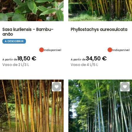
Sasa kurilensis - Bambu-
Phyllostachys aureosulcata
anão
A DESCOBRIR
Indisponível
Indisponível
18,50 €
34,50 €
A partir de
A partir de
Vaso de 2 L/3 L
Vaso de 4 L/5 L