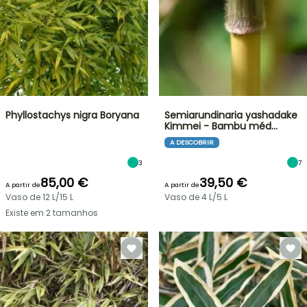
Phyllostachys nigra Boryana
Semiarundinaria yashadake
Kimmei - Bambu méd…
A DESCOBRIR
3
7
85,00 €
39,50 €
A partir de
A partir de
Vaso de 12 L/15 L
Vaso de 4 L/5 L
Existe em 2 tamanhos