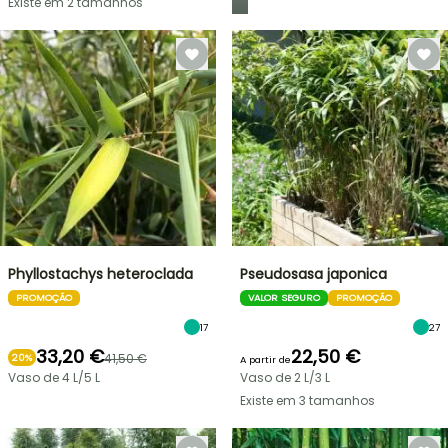
Existe em 2 tamanhos
Phyllostachys heteroclada
Pseudosasa japonica
PROMOÇÃO
VALOR SEGURO
PROMOÇÃO
17
27
33,20 €
22,50 €
41,50 €
20%
A partir de
Vaso de 4 L/5 L
Vaso de 2 L/3 L
Existe em 3 tamanhos