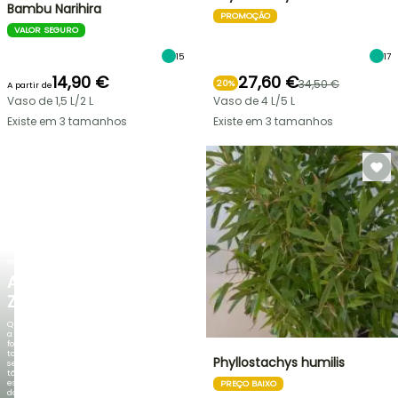
Bambu Narihira
PROMOÇÃO
VALOR SEGURO
15
17
14,90 €
27,60 €
34,50 €
20%
A partir de
Vaso de 1,5 L/2 L
Vaso de 4 L/5 L
Existe em 3 tamanhos
Existe em 3 tamanhos
NOVO
AGAPANTHUS
ZAMBEZI
Quando
a
folhagem
torna-
Phyllostachys humilis
se
tão
espetacular
PREÇO BAIXO
do