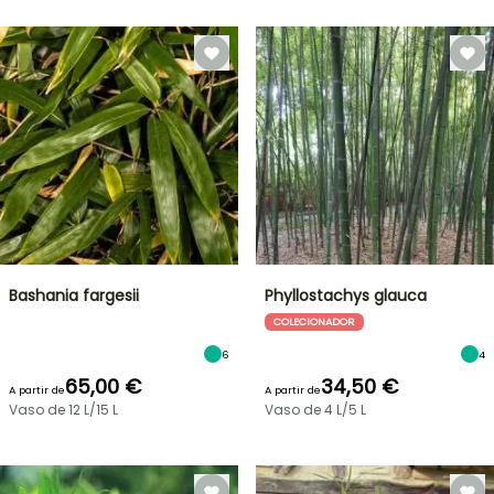
Bashania fargesii
Phyllostachys glauca
COLECIONADOR
6
4
65,00 €
34,50 €
A partir de
A partir de
Vaso de 12 L/15 L
Vaso de 4 L/5 L