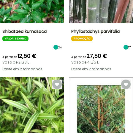
Shibataea kumasaca
Phyllostachys parvifolia
VALOR SEGURO
PROMOÇÃO
24
17
12,50 €
27,50 €
A partir de
A partir de
Vaso de 2 L/3 L
Vaso de 4 L/5 L
Existe em 2 tamanhos
Existe em 2 tamanhos