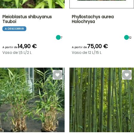
Pleioblastus shibuyanus
Phyllostachys aurea
Tsuboï
Holochrysa
A DESCOBRIR
7
12
14,90 €
75,00 €
A partir de
A partir de
Vaso de 1,5 L/2 L
Vaso de 12 L/15 L