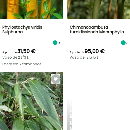
Phyllostachys viridis
Chimonobambusa
Sulphurea
tumidissinoda Macrophylla
15
9
31,50 €
95,00 €
A partir de
A partir de
Vaso de 2 L/3 L
Vaso de 12 L/15 L
Existe em 2 tamanhos
CRIE
UM
RECANTO
REFRESCANTE
NO