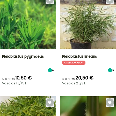
Pleioblastus pygmaeus
Pleioblastus linearis
COLECIONADOR
6
9
10,50 €
20,50 €
A partir de
A partir de
Vaso de 1 L/1,5 L
Vaso de 2 L/3 L