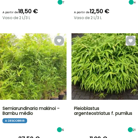
7
4
18,50 €
12,50 €
A partir de
A partir de
Vaso de 2 L/3 L
Vaso de 2 L/3 L
Semiarundinaria makinoi -
Pleioblastus
Bambu médio
argenteostriatus f. pumilus
A DESCOBRIR
6
21