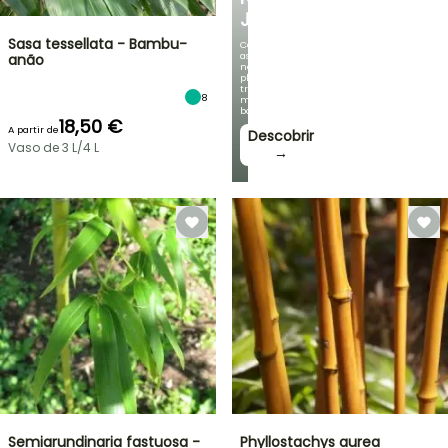
JARDIM
Sasa tessellata - Bambu-
Com
as
anão
nossas
plantas
trepadeiras
8
mais
bonitas!
18,50 €
A partir de
Descobrir
Vaso de 3 L/4 L
→
Semiarundinaria fastuosa -
Phyllostachys aurea