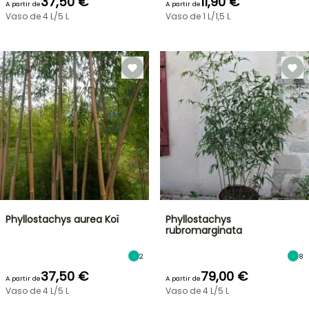
37,50 €
11,90 €
A partir de
A partir de
Vaso de 4 L/5 L
Vaso de 1 L/1,5 L
Phyllostachys aurea Koï
Phyllostachys
rubromarginata
2
8
37,50 €
79,00 €
A partir de
A partir de
Vaso de 4 L/5 L
Vaso de 4 L/5 L