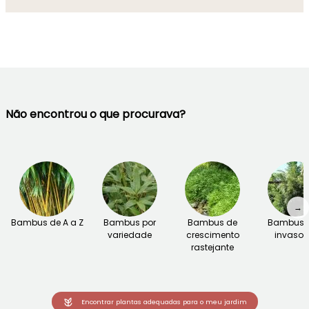
Não encontrou o que procurava?
→
Bambus de A a Z
Bambus por
Bambus de
Bambus 
variedade
crescimento
invasor
rastejante
Encontrar plantas adequadas para o meu jardim