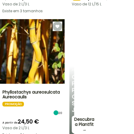
Vaso de 2 L/3 L
Vaso de 12 L/15 L
Existe em 3 tamanhos
PLANTFIT
CONSELHOS
PERSONALIZADOS
PARA
Phyllostachys aureosulcata
O
Aureocaulis
SEU
PROMOÇÃO
JARDIM
20
Descubra
24,50 €
A partir de
a Plantfit
Vaso de 2 L/3 L
→