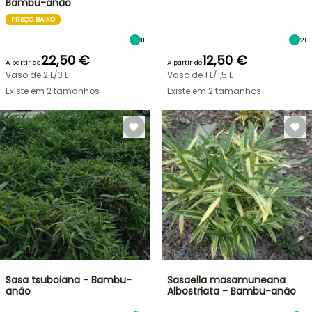
Bambu-anão
PREÇO BAIXO
11
21
22,50 €
12,50 €
A partir de
A partir de
Vaso de 2 L/3 L
Vaso de 1 L/1,5 L
Existe em 2 tamanhos
Existe em 2 tamanhos
Sasa tsuboiana - Bambu-
Sasaella masamuneana
anão
Albostriata - Bambu-anão