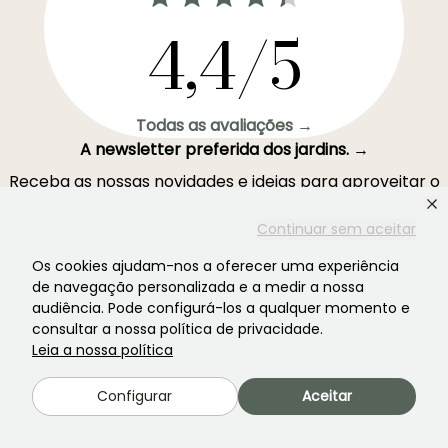
4,4/5
Todas as avaliações →
A newsletter preferida dos jardins. →
Receba as nossas novidades e ideias para aproveitar o
seu jardim durante todo o ano.
Continuar sem aceitar
Os cookies ajudam-nos a oferecer uma experiência
de navegação personalizada e a medir a nossa
audiência. Pode configurá-los a qualquer momento e
Inscrever-se →
consultar a nossa política de privacidade.
Leia a nossa política
Este formulário está protegido pelo reCAPTCHA - aplicam-se a
Termos de
Serviço
e
Política de Privacidade
do Google.
Configurar
Aceitar