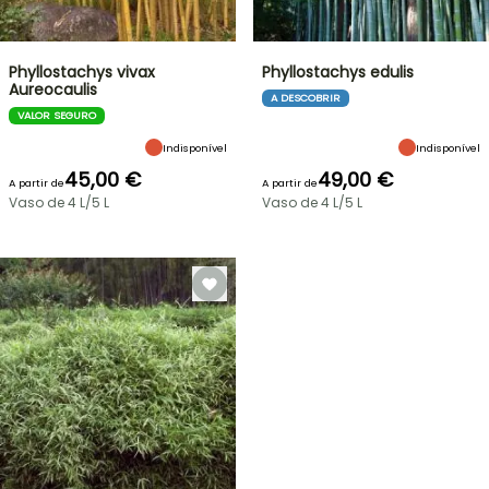
Phyllostachys vivax
Phyllostachys edulis
Aureocaulis
A DESCOBRIR
VALOR SEGURO
Indisponível
Indisponível
45,00 €
49,00 €
A partir de
A partir de
Vaso de 4 L/5 L
Vaso de 4 L/5 L