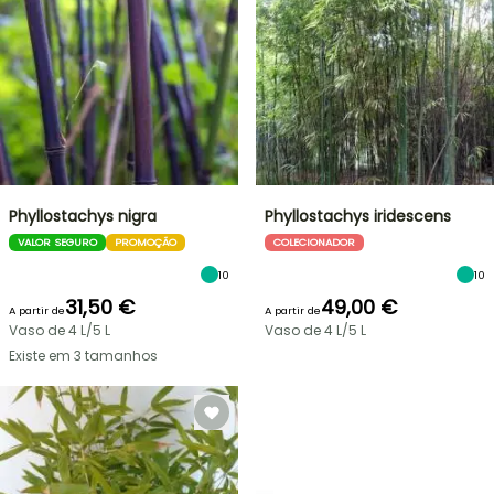
Phyllostachys nigra
Phyllostachys iridescens
VALOR SEGURO
PROMOÇÃO
COLECIONADOR
10
10
31,50 €
49,00 €
A partir de
A partir de
Vaso de 4 L/5 L
Vaso de 4 L/5 L
Existe em 3 tamanhos