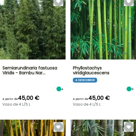
Semiarundinaria fastuosa
Phyllostachys
Viridis - Bambu Nar…
viridiglaucescens
A DESCOBRIR
4
9
45,00 €
45,00 €
A partir de
A partir de
Vaso de 4 L/5 L
Vaso de 4 L/5 L