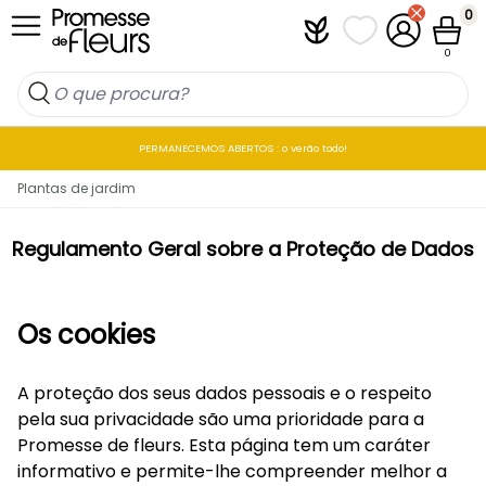
Ir para o Conteúdo
0
Plantfit
As minhas listas 
A minha co
Carrin
0
PERMANECEMOS ABERTOS : o verão todo!
Plantas de jardim
Regulamento Geral sobre a Proteção de Dados
Os cookies
A proteção dos seus dados pessoais e o respeito
pela sua privacidade são uma prioridade para a
Promesse de fleurs. Esta página tem um caráter
informativo e permite-lhe compreender melhor a