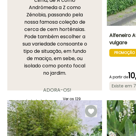
clima, de A como
Andrómeda a Z como
Zénobia, passando pela
nossa famosa coleção de
cerca de cem hortênsias.
Alfeneiro A
Pode também escolher a
vulgare
sua variedade consoante o
Altura à
tipo de situação, em fundo
maturidade
PROMOÇÃO
2.50 m
de maciço, em sebe, ou
isolado como ponto focal
no jardim.
10
A partir de
Existe em 
Período de floraç
ADORA-OS!
Junho à Julh
Ver os 129
comentários