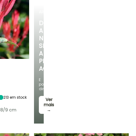
ARBUSTOS
DESCUBRA
A
NOSSA
SELEÇÃO
A
PREÇOS
ACESSÍVEIS
E
Exposição
poupe
Sol, Semi-
dinheiro!
sombra
213
em stock
Ver
mais
 8/9 cm
→
Rusticidade
Até -15°C