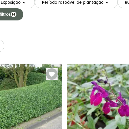
Exposição
Período razoável de plantação
Ru
iltros
14