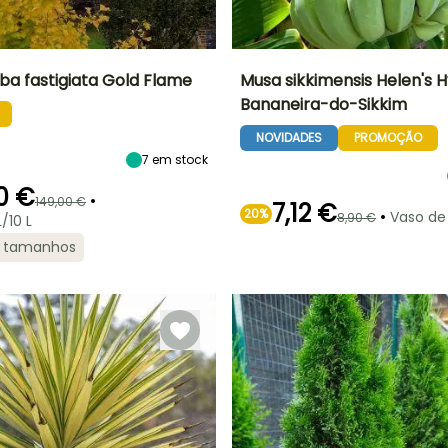
ba fastigiata Gold Flame
Musa sikkimensis Helen's H
Bananeira-do-Sikkim
Largura à
Exposição
Altura à
Largura à
maturidade
maturidade
maturidade
Sol
NOVIDADES
PROMOÇÃO
1.25 m
4.50 m
2.50 m
7
em stock
20 €
•
149,00 €
7,12 €
20%
•
Vaso de
8,90 €
/10 L
de
Rusticidade
Período de floração
Período razoável de
2 tamanhos
Até -29°C
plantação
l,
Julho à Agosto
Março à Junho,
Setembro à
Outubro