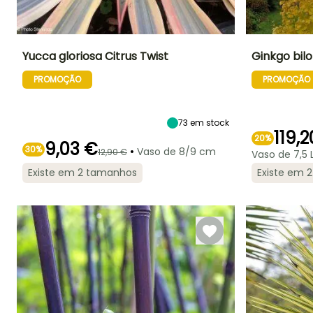
Yucca gloriosa Citrus Twist
Ginkgo bilo
PROMOÇÃO
PROMOÇÃO
Altura à
Largura à
Exposição
Altura à
maturidade
maturidade
maturidade
Sol
1.50 m
1 m
10 m
73
em stock
119,
20%
9,03 €
30%
•
Vaso de 8/9 cm
12,90 €
Vaso de 7,5 L
Período de floração
Período razoável de
Rusticidade
Período razoável 
Existe em 2 tamanhos
Existe em 
plantação
plantação
Até -20,5°C
Maio à Julho
Março à Maio,
Fevereiro à Abri
Setembro à
Setembro à
Outubro
Novembro