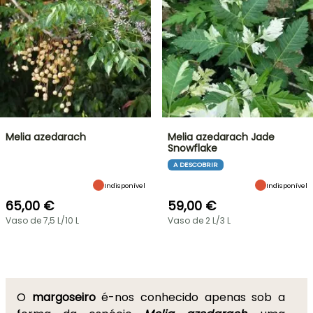
Melia azedarach
Melia azedarach Jade
Snowflake
A DESCOBRIR
Indisponível
Indisponível
65,00 €
59,00 €
Vaso de 7,5 L/10 L
Vaso de 2 L/3 L
O
margoseiro
é-nos conhecido apenas sob a