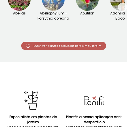
→
Abélias
Abeliophyllum -
Abutilon
Adansoni
Forsythia coreana
Baob
Encontrar plantas adequadas para o meu jardim
Especialista em plantas de
Plantfit, a nossa aplicação anti-
jardim
desperdício