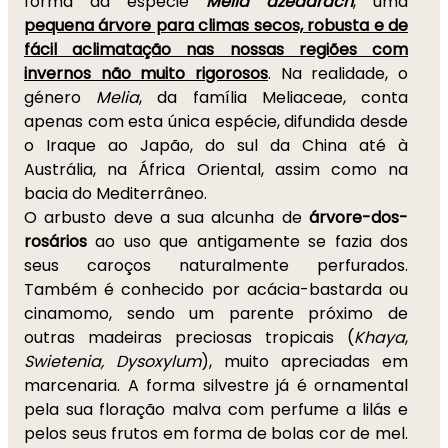
forma da espécie
Melia azedarach
, uma
pequena árvore para climas secos, robusta e de
fácil aclimatação nas nossas regiões com
invernos não muito rigorosos
. Na realidade, o
género
Melia
, da família Meliaceae, conta
apenas com esta única espécie, difundida desde
o Iraque ao Japão, do sul da China até à
Austrália, na África Oriental, assim como na
bacia do Mediterrâneo.
O arbusto deve a sua alcunha de
árvore-dos-
rosários
ao uso que antigamente se fazia dos
seus caroços naturalmente perfurados.
Também é conhecido por acácia-bastarda ou
cinamomo, sendo um parente próximo de
outras madeiras preciosas tropicais (
Khaya
,
Swietenia, Dysoxylum
), muito apreciadas em
marcenaria. A forma silvestre já é ornamental
pela sua floração malva com perfume a lilás e
pelos seus frutos em forma de bolas cor de mel.