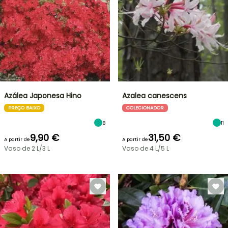
Azálea Japonesa Hino
Azalea canescens
PREÇO BAIXO
COLECIONADOR
8
11
9,90 €
31,50 €
A partir de
A partir de
Vaso de 2 L/3 L
Vaso de 4 L/5 L