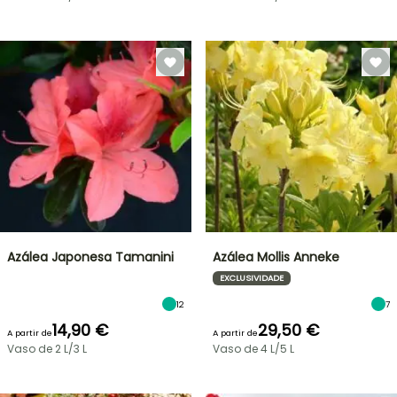
Azálea Japonesa Tamanini
Azálea Mollis Anneke
EXCLUSIVIDADE
12
7
14,90 €
29,50 €
A partir de
A partir de
Vaso de 2 L/3 L
Vaso de 4 L/5 L