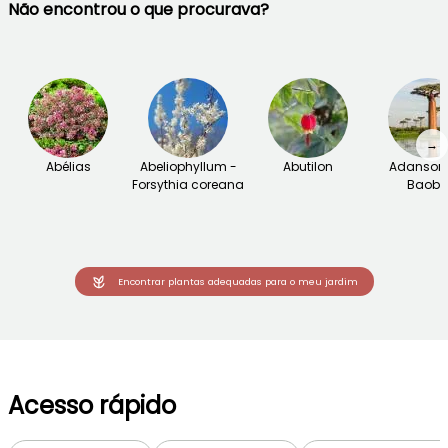
Não encontrou o que procurava?
→
Abélias
Abeliophyllum -
Abutilon
Adansoni
Forsythia coreana
Baob
Encontrar plantas adequadas para o meu jardim
Acesso rápido