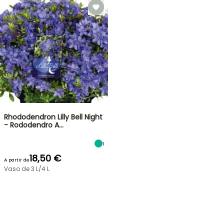
Rhododendron Lilly Bell Night
- Rododendro A…
1
18,50 €
A partir de
Vaso de 3 L/4 L