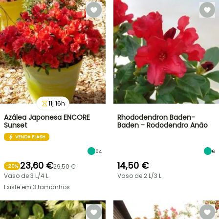
11
j
16
h
Azálea Japonesa ENCORE
Rhododendron Baden-
Sunset
Baden - Rododendro Anão
VENDA FLASH
54
6
23,60 €
14,50 €
29,50 €
-
20
%
Vaso de 3 L/4 L
Vaso de 2 L/3 L
Existe em 3 tamanhos