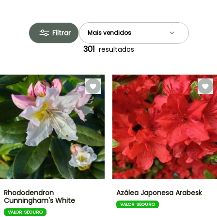
Filtrar
301
resultados
Rhododendron
Azálea Japonesa Arabesk
Cunningham's White
VALOR SEGURO
VALOR SEGURO