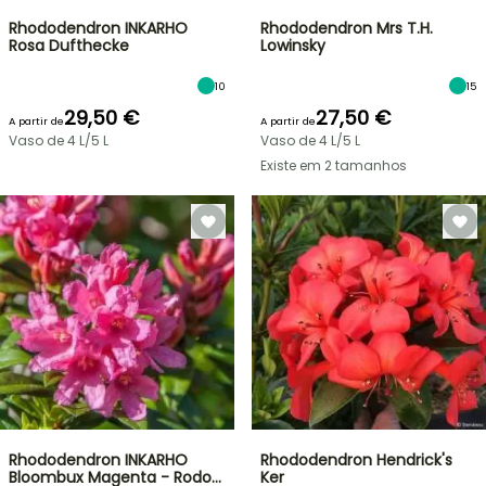
Rhododendron INKARHO
Rhododendron Mrs T.H.
Rosa Dufthecke
Lowinsky
10
15
29,50 €
27,50 €
A partir de
A partir de
Vaso de 4 L/5 L
Vaso de 4 L/5 L
Existe em 2 tamanhos
Rhododendron INKARHO
Rhododendron Hendrick's
Bloombux Magenta - Rodo…
Ker