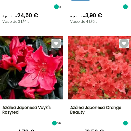
8
1
24,50 €
3,90 €
A partir de
A partir de
Vaso de 3 L/4 L
Vaso de 4 L/5 L
Azálea Japonesa Vuyk's
Azálea Japonesa Orange
Rosyred
Beauty
59
1