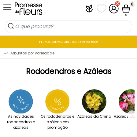
Ir para o Conteúdo
0
Plantfit
As minhas listas 
A minha co
Carrin
0
PERMANECEMOS ABERTOS : o verão todo!
⋯
>
Arbustos por variedade
Rododendros e Azáleas
→
As novidades
Os rododendros e
Azáleas da China
Azáleas do
rododendros e
azáleas em
azáleas
promoção