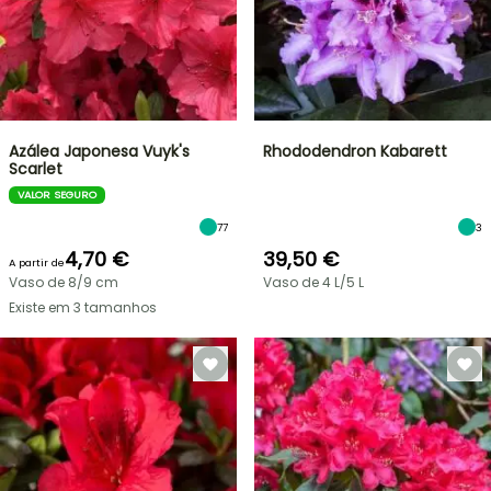
Azálea Japonesa Vuyk's
Rhododendron Kabarett
Scarlet
VALOR SEGURO
77
3
4,70 €
39,50 €
A partir de
Vaso de 8/9 cm
Vaso de 4 L/5 L
Existe em 3 tamanhos