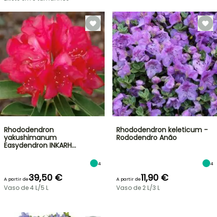
Rhododendron
Rhododendron keleticum -
yakushimanum
Rododendro Anão
Easydendron INKARH…
4
4
39,50 €
11,90 €
A partir de
A partir de
Vaso de 4 L/5 L
Vaso de 2 L/3 L