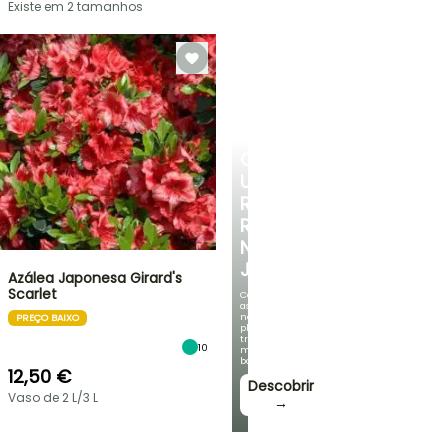
Existe em 2 tamanhos
CRIE
UM
RECANTO
REFRESCANTE
NO
JARDIM
Azálea Japonesa Girard's
Scarlet
Com
as
nossas
PREÇO BAIXO
plantas
trepadeiras
10
mais
bonitas!
12,50 €
Descobrir
Vaso de 2 L/3 L
→