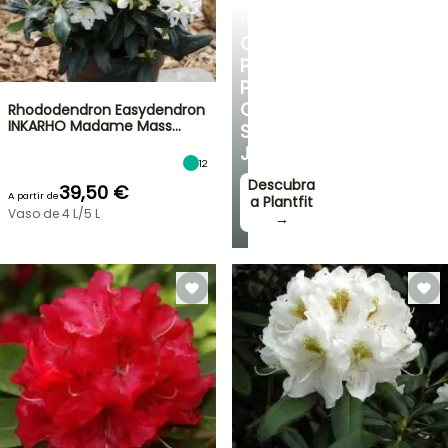
PLANTFIT
CONSELHOS
PERSONALIZADOS
PARA
O
Rhododendron Easydendron
INKARHO Madame Mass…
SEU
JARDIM
12
Descubra
39,50 €
A partir de
a Plantfit
Vaso de 4 L/5 L
→