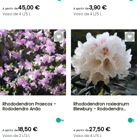
45,00 €
3,90 €
A partir de
A partir de
Vaso de 4 L/5 L
Vaso de 4 L/5 L
Rhododendron Praecox -
Rhododendron roxieanum
Rododendro Anão
Blewbury - Rododendro…
14
2
18,50 €
27,50 €
A partir de
A partir de
Vaso de 2 L/3 L
Vaso de 4 L/5 L