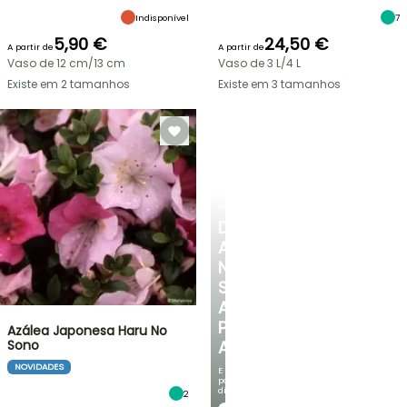
Indisponível
7
5,90 €
24,50 €
A partir de
A partir de
Vaso de 12 cm/13 cm
Vaso de 3 L/4 L
Existe em 2 tamanhos
Existe em 3 tamanhos
ARBUSTOS
DESCUBRA
A
NOSSA
SELEÇÃO
A
PREÇOS
Azálea Japonesa Haru No
Sono
ACESSÍVEIS
NOVIDADES
E
poupe
dinheiro!
2