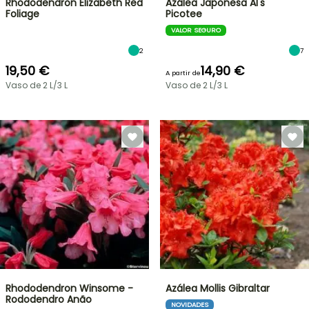
Rhododendron Elizabeth Red
Azálea Japonesa Al's
Foliage
Picotee
VALOR SEGURO
2
7
19,50 €
14,90 €
A partir de
Vaso de 2 L/3 L
Vaso de 2 L/3 L
Rhododendron Winsome -
Azálea Mollis Gibraltar
Rododendro Anão
NOVIDADES