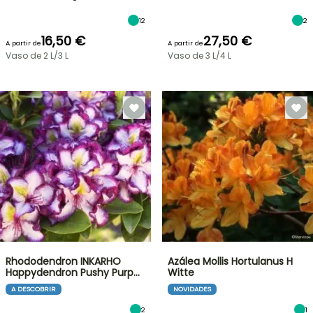
12
2
16,50 €
27,50 €
A partir de
A partir de
Vaso de 2 L/3 L
Vaso de 3 L/4 L
Rhododendron INKARHO
Azálea Mollis Hortulanus H
Happydendron Pushy Purp…
Witte
A DESCOBRIR
NOVIDADES
2
1