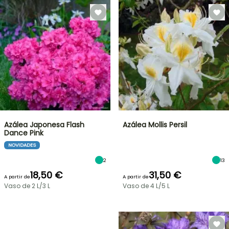
Azálea Japonesa Flash
Azálea Mollis Persil
Dance Pink
NOVIDADES
2
13
18,50 €
31,50 €
A partir de
A partir de
Vaso de 2 L/3 L
Vaso de 4 L/5 L