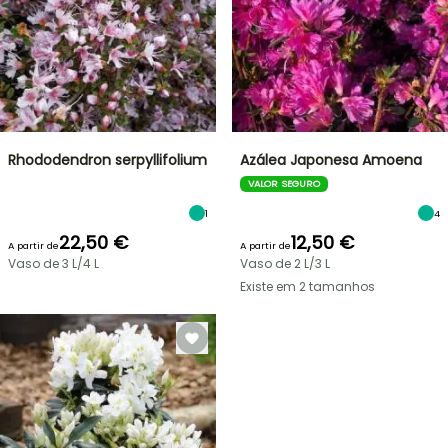
Rhododendron serpyllifolium
Azálea Japonesa Amoena
VALOR SEGURO
1
4
22,50 €
12,50 €
A partir de
A partir de
Vaso de 3 L/4 L
Vaso de 2 L/3 L
Existe em 2 tamanhos