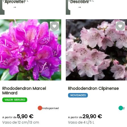
Vaso de 4 L/5 L
Vaso de 3 L/4 L
Aproveite!
Descobrir
→
→
Rhododendron Marcel
Rhododendron Cilpinense
Ménard
NOVIDADES
VALOR SEGURO
Indisponível
2
5,90 €
29,90 €
A partir de
A partir de
Vaso de 12 cm/13 cm
Vaso de 4 L/5 L