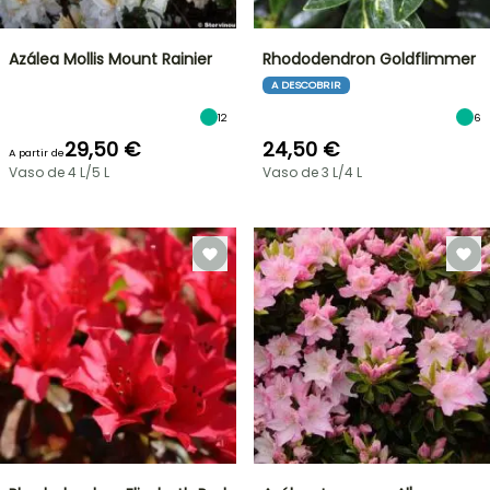
Azálea Mollis Mount Rainier
Rhododendron Goldflimmer
A DESCOBRIR
12
6
29,50 €
24,50 €
A partir de
Vaso de 4 L/5 L
Vaso de 3 L/4 L