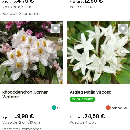
4,70 €
12,50 €
A partir de
A partir de
Vaso de 8/9 cm
Vaso de 2 L/3 L
Existe em 3 tamanhos
Rhododendron Gomer
Azálea Mollis Viscosa
Waterer
VALOR SEGURO
58
Indisponível
9,90 €
24,50 €
A partir de
A partir de
Vaso de 12 cm/13 cm
Vaso de 4 L/5 L
Existe em 3 tamanhos