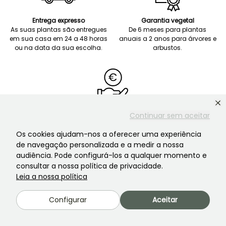
Entrega expresso
Garantia vegetal
As suas plantas são entregues
De 6 meses para plantas
em sua casa em 24 a 48 horas
anuais a 2 anos para árvores e
ou na data da sua escolha.
arbustos.
Pagamento seguro
Continuar sem aceitar
Pagamento em 3 prestações
sem juros a partir de 120 euros.
Os cookies ajudam-nos a oferecer uma experiência
de navegação personalizada e a medir a nossa
audiência. Pode configurá-los a qualquer momento e
consultar a nossa política de privacidade.
Leia a nossa política
Configurar
Aceitar
Serviço de apoio ao cliente
Há sempre alguém para o ajudar!