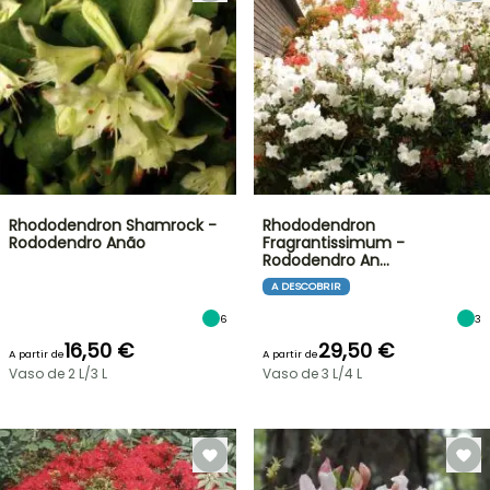
Rhododendron Shamrock -
Rhododendron
Rododendro Anão
Fragrantissimum -
Rododendro An…
A DESCOBRIR
6
3
16,50 €
29,50 €
A partir de
A partir de
Vaso de 2 L/3 L
Vaso de 3 L/4 L