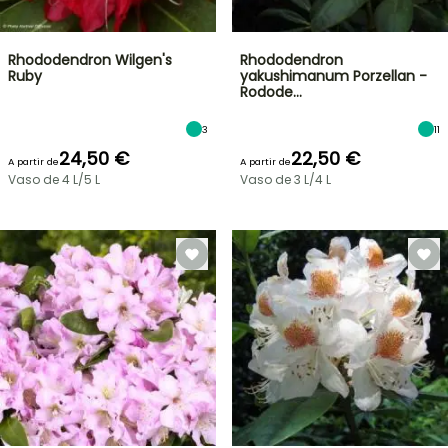
Rhododendron Wilgen's
Rhododendron
Ruby
yakushimanum Porzellan -
Rodode…
3
11
24,50 €
22,50 €
A partir de
A partir de
Vaso de 4 L/5 L
Vaso de 3 L/4 L