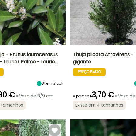
ja - Prunus laurocerasus
Thuja plicata Atrovirens - 
 Laurier Palme - Laurie…
gigante
Largura à
Exposição
Altura à
Largura à
maturidade
maturidade
maturidade
Sol, Semi-
PREÇO BAIXO
2.50 m
20 m
7 m
sombra,
Sombra
81
em stock
90 €
3,70 €
•
•
Vaso de 8/9 cm
Vaso de
A partir de
Período razoável de
Rusticidade
5 tamanhos
Existe em 4 tamanhos
plantação
Até -29°C
ão
Período razoável de
Rusticidade
Janeiro à
plantação
Até -20,5°C
Dezembro
Fevereiro à
Maio, Setembro
à Novembro