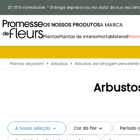
Ir para o Conteúdo
20 000 variedades
Entrega expresso ou na data da sua escolh
OS NOSSOS PRODUTOS
A MARCA
Plantas
Plantas de interior
Horta
Material
Prom
Plantas de jardim
>
Arbustos
>
Arbustos de folhagem persistente
Arbusto
A nossa seleção
Cor da flor
Período 