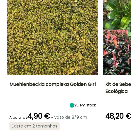
Muehlenbeckia complexa Golden Girl
Kit de Sebe
Ecológica
Altura à
Largura à
Exposição
Altura à
maturidade
maturidade
maturidade
Sol, Semi-
10 cm
3.50 m
2.50 m
sombra
25
em stock
4,90 €
48,20 
•
Vaso de 8/9 cm
A partir de
Existe em 2 tamanhos
Período de floração
Período razoável de
Rusticidade
Período de floraç