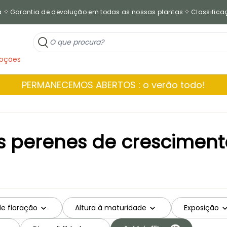
a
Garantia de devolução em todas as nossas plantas
Classificaç
oções
PERMANECEMOS ABERTOS : o verão todo!
s perenes de cresciment
de floração
Altura à maturidade
Exposição