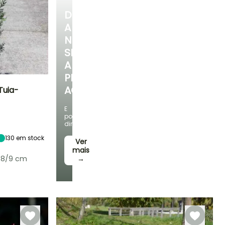
DESCUBRA
A
NOSSA
SELEÇÃO
A
PREÇOS
ACESSÍVEIS
Tuia-
E
Exposição
poupe
Sol
dinheiro!
130
em stock
Ver
mais
 8/9 cm
→