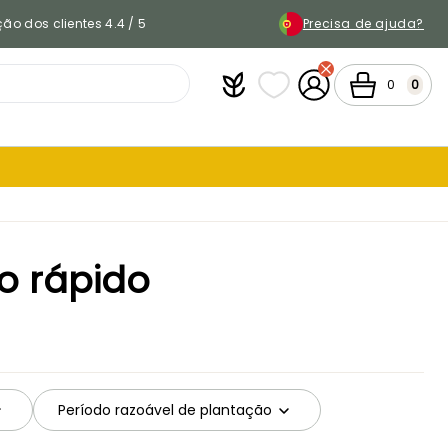
ão dos clientes 4.4 / 5
Precisa de ajuda?
Plantfit
As minhas listas de favor
A minha conta
Carrinho
0
0
o rápido
Período razoável de plantação