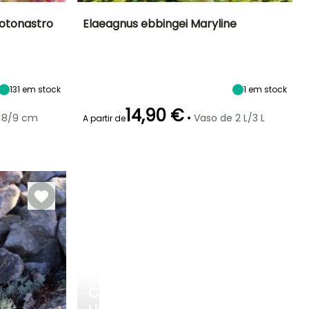
otonastro
Elaeagnus ebbingei Maryline
Exposição
Altura à
Largura à
Exposição
maturidade
maturidade
Sol, Semi-
Sol, Semi-
2 m
2 m
sombra
sombra
131
em stock
1
em stock
14,90 €
•
 8/9 cm
Vaso de 2 L/3 L
A partir de
Rusticidade
Período de floração
Período razoável de
Rusticidade
plantação
Até -23,5°C
Até -15°C
Setembro à
Janeiro à
Novembro
Fevereiro,
Setembro à
Dezembro
CRIE