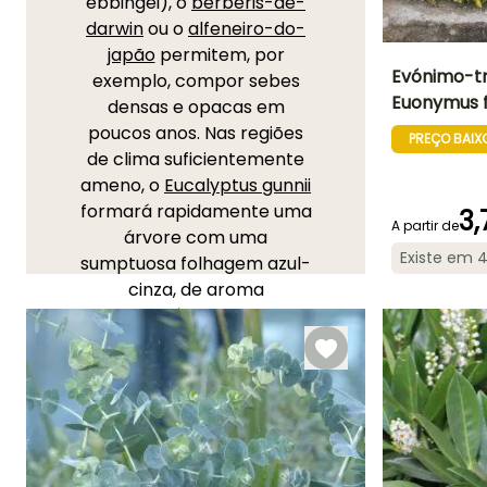
ebbingei), o
berberis-de-
darwin
ou o
alfeneiro-do-
japão
permitem, por
Evónimo-tr
exemplo, compor sebes
Euonymus f
densas e opacas em
Altura à
poucos anos. Nas regiões
maturidade
PREÇO BAIX
60 cm
de clima suficientemente
ameno, o
Eucalyptus gunnii
formará rapidamente uma
3,
A partir de
árvore com uma
Período de floraç
Existe em 
sumptuosa folhagem azul-
Maio à Junh
cinza, de aroma
característico. Por fim,
nada como os bambus,
como o
metake
ou os
Phyllostachys
, e o seu
crescimento exuberante
para criar, sem demora,
um refúgio exótico e