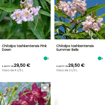
Chitalpa tashkentensis Pink
Chitalpa tashkentensis
Dawn
Summer Bells
3
5
29,50 €
29,50 €
A partir de
A partir de
Vaso de 4 L/5 L
Vaso de 2 L/3 L
ARBUSTOS