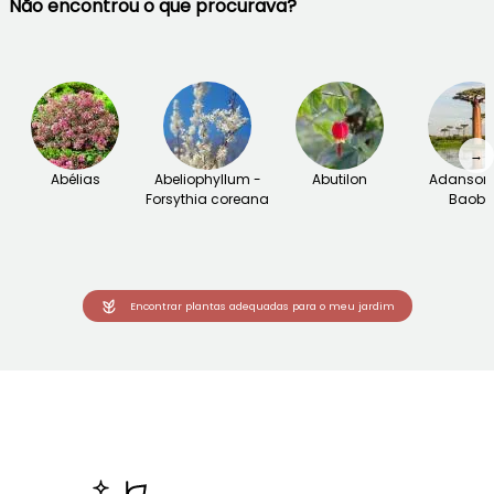
Não encontrou o que procurava?
→
Abélias
Abeliophyllum -
Abutilon
Adansoni
Forsythia coreana
Baob
Encontrar plantas adequadas para o meu jardim