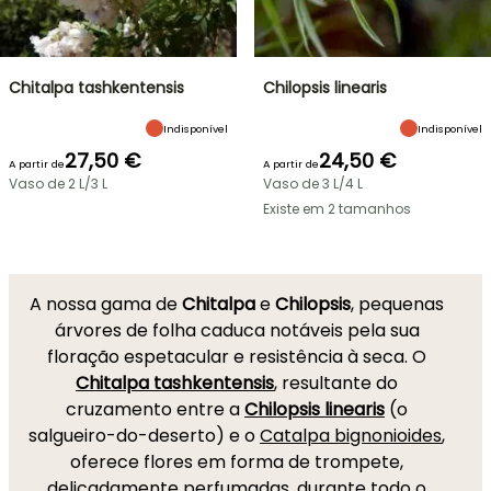
Chitalpa tashkentensis
Chilopsis linearis
Indisponível
Indisponível
27,50 €
24,50 €
A partir de
A partir de
Vaso de 2 L/3 L
Vaso de 3 L/4 L
Existe em 2 tamanhos
A nossa gama de
Chitalpa
e
Chilopsis
, pequenas
árvores de folha caduca notáveis pela sua
floração espetacular e resistência à seca. O
Chitalpa tashkentensis
, resultante do
cruzamento entre a
Chilopsis linearis
(o
salgueiro-do-deserto) e o
Catalpa bignonioides
,
oferece flores em forma de trompete,
delicadamente perfumadas, durante todo o