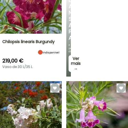
DESCUBRA
A
NOSSA
SELEÇÃO
A
PREÇOS
ACESSÍVEIS
Chilopsis linearis Burgundy
E
poupe
dinheiro!
Indisponível
Ver
219,00 €
mais
Vaso de 30 L/35 L
→