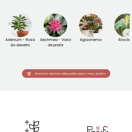
→
Adenium - Rosa
Aechmea - Vaso
Aglaonema
Alocás
do deserto
de prata
Encontrar plantas adequadas para o meu jardim