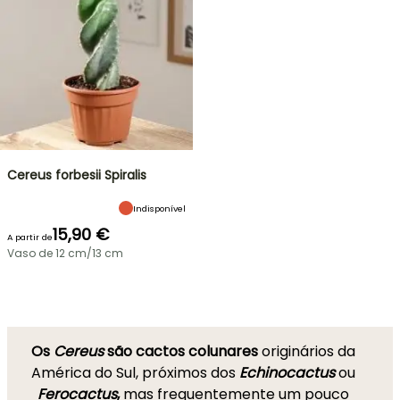
Cereus forbesii Spiralis
Indisponível
15,90 €
A partir de
Vaso de 12 cm/13 cm
Os
Cereus
são cactos colunares
originários da
América do Sul, próximos dos
Echinocactus
ou
Ferocactus
,
mas frequentemente um pouco