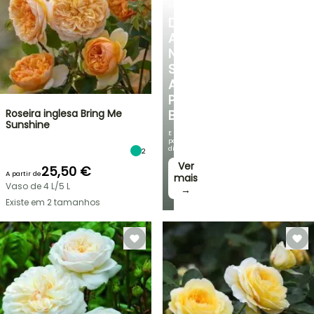
ROSEIRAS
DESCUBRA
A
NOSSA
SELEÇÃO
A
PREÇOS
Roseira inglesa Bring Me
BAIXOS
Sunshine
E
poupe
dinheiro!
2
Ver
25,50 €
A partir de
mais
Vaso de 4 L/5 L
→
Existe em 2 tamanhos
VENDAS
RELÂMPAGO
ATÉ
BULBOS
30%
DE
PRIMAVERA