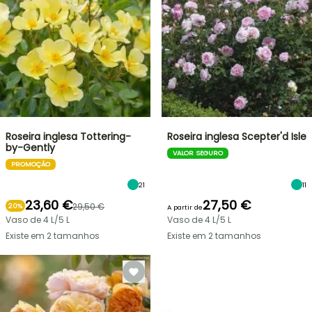
Roseira inglesa Tottering-
Roseira inglesa Scepter'd Isle
by-Gently
VALOR SEGURO
PROMOÇÃO
21
11
23,60 €
27,50 €
29,50 €
20%
A partir de
Vaso de 4 L/5 L
Vaso de 4 L/5 L
Existe em 2 tamanhos
Existe em 2 tamanhos