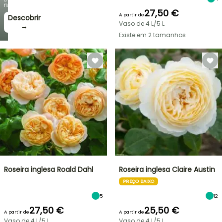
floração!
27,50 €
A partir de
Descobrir
Vaso de 4 L/5 L
→
Existe em 2 tamanhos
Roseira inglesa Roald Dahl
Roseira inglesa Claire Austin
PREÇO BAIXO
5
12
27,50 €
25,50 €
A partir de
A partir de
Vaso de 4 L/5 L
Vaso de 4 L/5 L