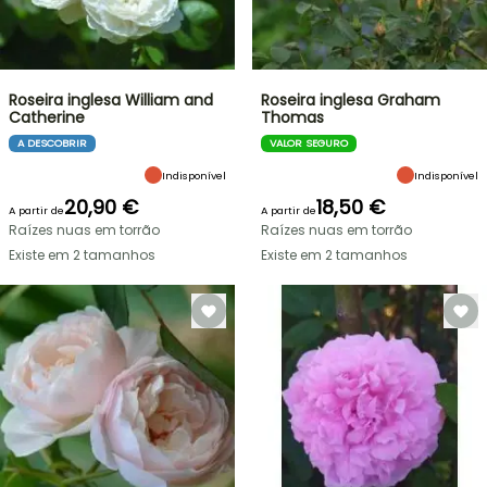
Roseira inglesa William and
Roseira inglesa Graham
Catherine
Thomas
A DESCOBRIR
VALOR SEGURO
Indisponível
Indisponível
20,90 €
18,50 €
A partir de
A partir de
Raízes nuas em torrão
Raízes nuas em torrão
Existe em 2 tamanhos
Existe em 2 tamanhos