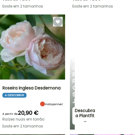
Existe em 2 tamanhos
Existe em 2 tamanhos
PLANTFIT
CONSELHOS
PERSONALIZADOS
PARA
O
Roseira inglesa Desdemona
SEU
A DESCOBRIR
JARDIM
Indisponível
Descubra
20,90 €
A partir de
a Plantfit
Raízes nuas em torrão
→
Existe em 2 tamanhos