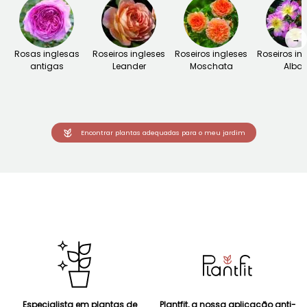
→
Rosas inglesas
Roseiros ingleses
Roseiros ingleses
Roseiros in
antigas
Leander
Moschata
Alba
Encontrar plantas adequadas para o meu jardim
Especialista em plantas de
Plantfit, a nossa aplicação anti-