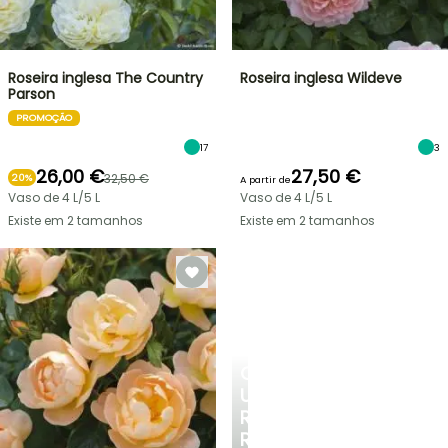
Roseira inglesa The Country
Roseira inglesa Wildeve
Parson
PROMOÇÃO
17
3
26,00 €
27,50 €
32,50 €
20%
A partir de
Vaso de 4 L/5 L
Vaso de 4 L/5 L
Existe em 2 tamanhos
Existe em 2 tamanhos
CRIE
UM
RECANTO
REFRESCANTE