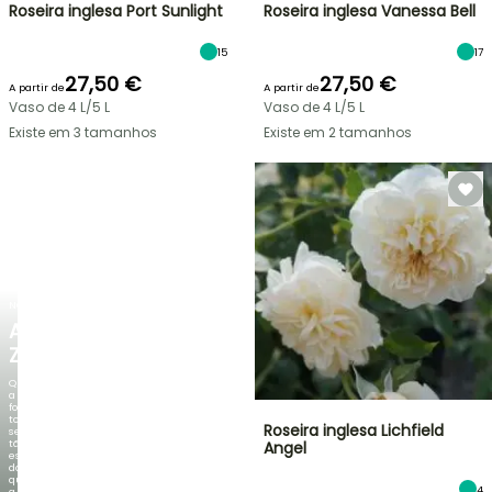
Roseira inglesa Port Sunlight
Roseira inglesa Vanessa Bell
15
17
27,50 €
27,50 €
A partir de
A partir de
Vaso de 4 L/5 L
Vaso de 4 L/5 L
Existe em 3 tamanhos
Existe em 2 tamanhos
NOVO
AGAPANTHUS
ZAMBEZI
Quando
a
folhagem
torna-
Roseira inglesa Lichfield
se
tão
Angel
espetacular
do
que
4
a