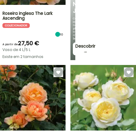
NO
JARDIM
Roseira inglesa The Lark
Ascending
Com
as
nossas
COLECIONADOR
plantas
trepadeiras
10
mais
bonitas!
27,50 €
A partir de
Descobrir
Vaso de 4 L/5 L
→
Existe em 2 tamanhos