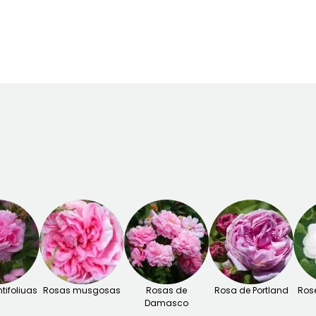
Janeiro à Abril,
Junho à Julho,
Janeiro à Abril,
Setembro à
Setembro à
Setembro à
Dezembro
Outubro
Dezembro
tifoliuas
Rosas musgosas
Rosas de
Rosa de Portland
Rose
Damasco