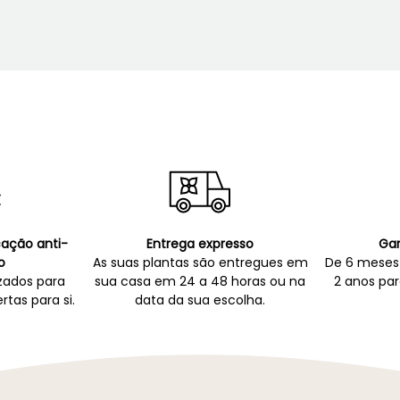
icação anti-
Entrega expresso
Gar
o
As suas plantas são entregues em
De 6 meses 
zados para
sua casa em 24 a 48 horas ou na
2 anos par
rtas para si.
data da sua escolha.