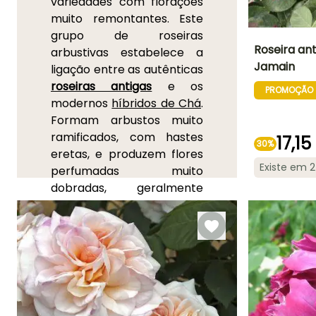
variedades com florações
muito remontantes. Este
grupo de roseiras
Roseira an
arbustivas estabelece a
Jamain
ligação entre as autênticas
Altura à
roseiras antigas
e os
maturidade
PROMOÇÃO
2.50 m
modernos
híbridos de Chá
.
Formam arbustos muito
ramificados, com hastes
17,15
30%
eretas, e produzem flores
Período de floraç
Existe em 
perfumadas muito
Junho à
dobradas, geralmente
Outubro
reunidas em pequenos
ramalhetes de três rosas.
Na sua complexa
ascendência encontram-
se as roseiras de Portland,
as Bourbon, as roseiras
Noisette e os híbridos de