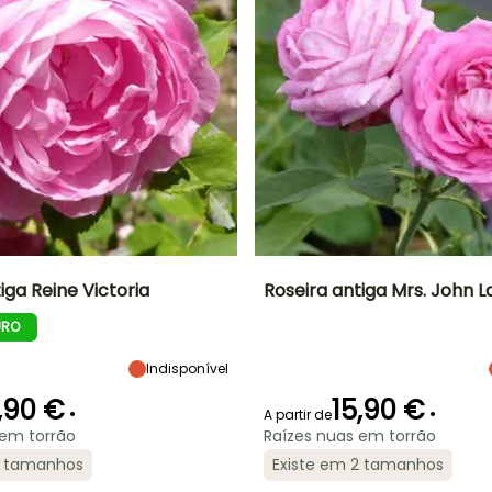
iga Reine Victoria
Roseira antiga Mrs. John L
URO
Largura à
Exposição
Altura à
Largura à
maturidade
maturidade
maturidade
Sol
1 m
1.30 m
90 cm
Indisponível
,90 €
15,90 €
•
•
A partir de
 em torrão
Raízes nuas em torrão
ão
2 tamanhos
Período razoável de
Rusticidade
Existe em 2 tamanhos
Período de floração
Período razoável de
plantação
Até -23,5°C
plantação