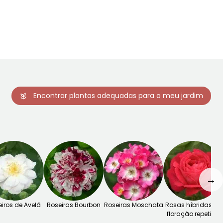
Junho à Julho,
Janeiro à Abril,
Setembro à
Setembro à
Outubro
Dezembro
Encontrar plantas adequadas para o meu jardim
→
iros de Avelã
Roseiras Bourbon
Roseiras Moschata
Rosas híbridas de
floração repetida