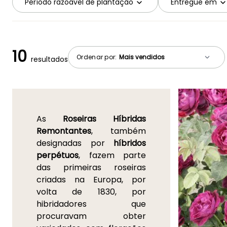
Período razoável de plantação
Entregue em
10
Ordenar por:
resultados
As
Roseiras Híbridas
Remontantes
, também
designadas por
híbridos
perpétuos
, fazem parte
das primeiras roseiras
criadas na Europa, por
volta de 1830, por
hibridadores que
procuravam obter