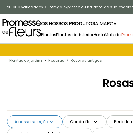
Ir para o Conteúdo
20 000 variedades
Entrega expresso ou na data da sua escolh
OS NOSSOS PRODUTOS
A MARCA
Plantas
Plantas de interior
Horta
Material
Prom
Plantas de jardim
>
Roseiras
>
Roseiras antigas
Rosas
A nossa seleção
Cor da flor
Período 