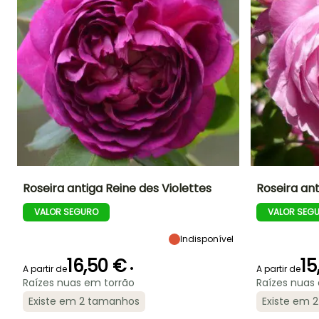
Roseira antiga Reine des Violettes
Roseira ant
VALOR SEGURO
VALOR SEG
Altura à
Largura à
Exposição
Altura à
maturidade
maturidade
maturidade
Sol, Semi-
1.35 m
1 m
1.25 m
sombra
Indisponível
16,50 €
15
•
A partir de
A partir de
Raízes nuas em torrão
Raízes nuas
Existe em 2 tamanhos
Período de floraç
Existe em 
Período de floração
Período razoável de
Rusticidade
plantação
Até -23,5°C