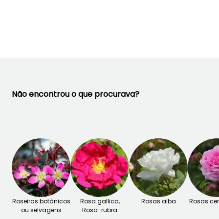
Junho à
Maio à Junho,
Janeiro à Abril,
Outubro
Setembro à
Setembro à
Outubro
Dezembro
Não encontrou o que procurava?
Roseiras botânicos
Rosa gallica,
Rosas alba
Rosas cen
ou selvagens
Rosa-rubra