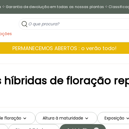
a
Garantia de devolução em todas as nossas plantas
Classificaç
oções
PERMANECEMOS ABERTOS : o verão todo!
 híbridas de floração re
de floração
Altura à maturidade
Exposição