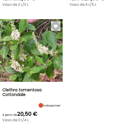
Vaso de 2 L/3 L
Vaso de 4 L/5 L
Clethra tomentosa
Cottondale
Indisponível
20,50 €
A partir de
Vaso de 3 L/4 L