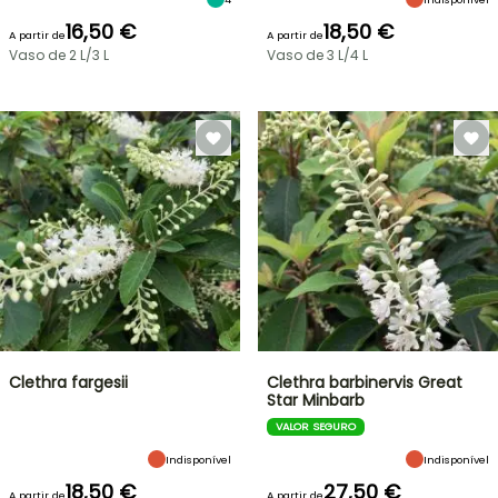
16,50 €
18,50 €
A partir de
A partir de
Vaso de 2 L/3 L
Vaso de 3 L/4 L
Clethra fargesii
Clethra barbinervis Great
Star Minbarb
VALOR SEGURO
Indisponível
Indisponível
18,50 €
27,50 €
A partir de
A partir de