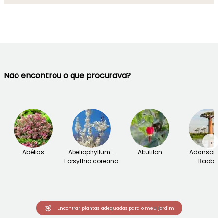
Não encontrou o que procurava?
→
Abélias
Abeliophyllum -
Abutilon
Adansoni
Forsythia coreana
Baob
Encontrar plantas adequadas para o meu jardim