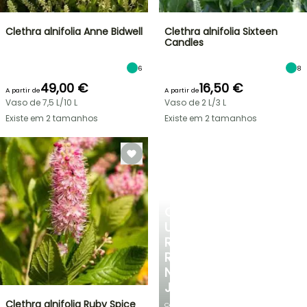
Clethra alnifolia Anne Bidwell
Clethra alnifolia Sixteen
Candles
6
8
49,00 €
16,50 €
A partir de
A partir de
Vaso de 7,5 L/10 L
Vaso de 2 L/3 L
Existe em 2 tamanhos
Existe em 2 tamanhos
CRIE
UM
RECANTO
REFRESCANTE
NO
JARDIM
Clethra alnifolia Ruby Spice
Com