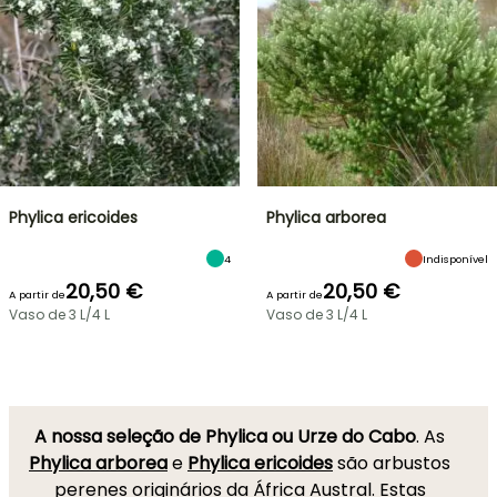
Phylica ericoides
Phylica arborea
4
Indisponível
20,50 €
20,50 €
A partir de
A partir de
Vaso de 3 L/4 L
Vaso de 3 L/4 L
A nossa seleção de Phylica ou Urze do Cabo
. As
Phylica arborea
e
Phylica ericoides
são arbustos
perenes originários da África Austral. Estas