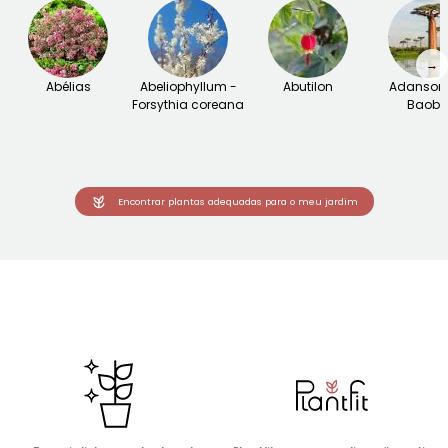
→
Abélias
Abeliophyllum -
Abutilon
Adansoni
Forsythia coreana
Baob
Encontrar plantas adequadas para o meu jardim