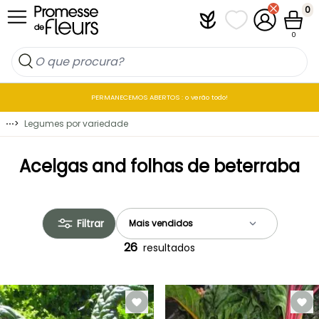
Ir para o Conteúdo
0
Plantfit
As minhas listas 
A minha co
Carrin
0
PERMANECEMOS ABERTOS : o verão todo!
⋯
>
Legumes por variedade
Acelgas and folhas de beterraba
Filtrar
26
resultados