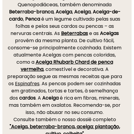
Quenopodiáceas, também denominada
Beterraba-branca
,
Acelga
,
Acelga
,
Acelga-de-
cardo
,
Penca
é um legume cultivado pelas suas
folhas e pelos seus cardos ou pencas – as
nervuras centrais. As
Beterrabas
e as
Acelgas
provêm da mesma planta. De cultivo fácil,
consome-se principalmente cozinhada. Existem
atualmente Acelgas com pencas coloridas,
como a
Acelga Rhubarb Chard de penca
vermelha
, comestível e decorativa. A
preparação segue as mesmas receitas que para
os
Espinafres
. As pencas podem ser cozinhadas
em gratinados, tortas e tartes, à semelhança
dos
cardos
. A
Acelga
é rica em fibras, minerais,
mas também em oxalatos. Recomenda-se, por
isso, não abusar no seu consumo.
Consulte também o nosso dossiê completo
"Acelga, beterraba-branca, acelga: plantação,
cultivo, colheita"