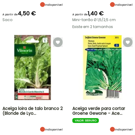
Indisponível
Indisponível
4,50 €
1,40 €
A partir de
A partir de
Saco
Mini-torrão Ø 1,5/2,5 cm
Existe em 2 tamanhos
Acelga loira de talo branco 2
Acelga verde para cortar
(Blonde de Lyo…
Groene Gewone - Ace…
VALOR SEGURO
Indisponível
Indisponível