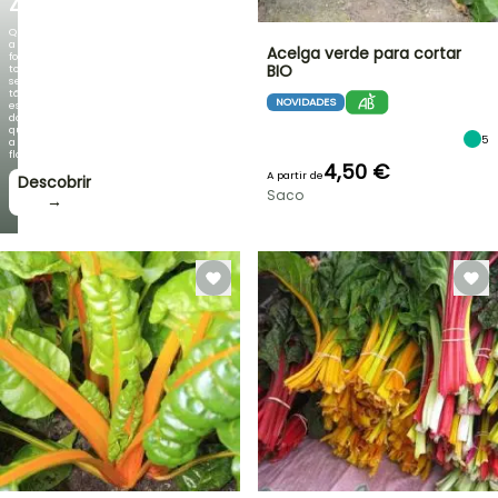
ZAMBEZI
Quando
a
Acelga verde para cortar
folhagem
BIO
torna-
se
tão
NOVIDADES
espetacular
do
que
5
a
floração!
4,50 €
A partir de
Descobrir
Saco
→