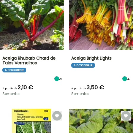
Acelga Rhubarb Chard de
Acelga Bright Lights
Talos Vermelhos
A DESCOBRIR
A DESCOBRIR
21
43
2,10 €
3,50 €
A partir de
A partir de
Sementes
Sementes