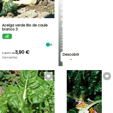
UM
RECANTO
REFRESCANTE
NO
JARDIM
Acelga verde Bio de caule
branco 3
Com
as
nossas
plantas
trepadeiras
15
mais
bonitas!
3,90 €
A partir de
Descobrir
Sementes
→