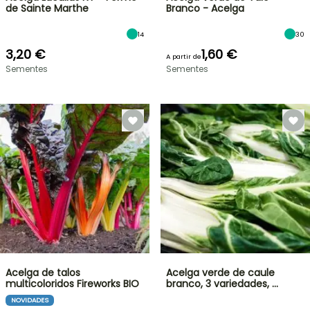
de Sainte Marthe
Branco - Acelga
14
30
3,20 €
1,60 €
A partir de
Sementes
Sementes
Acelga de talos
Acelga verde de caule
multicoloridos Fireworks BIO
branco, 3 variedades, …
NOVIDADES