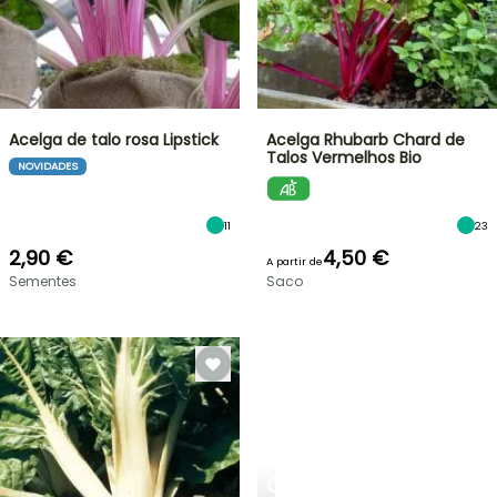
Acelga de talo rosa Lipstick
Acelga Rhubarb Chard de
Talos Vermelhos Bio
NOVIDADES
11
23
2,90 €
4,50 €
A partir de
Sementes
Saco
CRIE