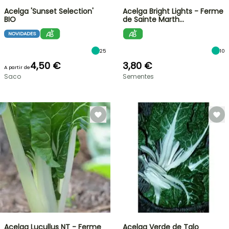
Acelga 'Sunset Selection'
Acelga Bright Lights - Ferme
BIO
de Sainte Marth…
NOVIDADES
25
10
4,50 €
3,80 €
A partir de
Saco
Sementes
Acelga Lucullus NT - Ferme
Acelga Verde de Talo