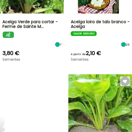
Acelga Verde para cortar -
Acelga loira de talo branco -
Ferme de Sainte M…
Acelga
VALOR SEGURO
7
25
3,80 €
2,10 €
A partir de
Sementes
Sementes
NOVO
AGAPANTHUS