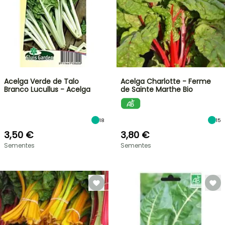
Acelga Verde de Talo
Acelga Charlotte - Ferme
Branco Lucullus - Acelga
de Sainte Marthe Bio
18
15
3,50 €
3,80 €
Sementes
Sementes
VENDAS
RELÂMPAGO