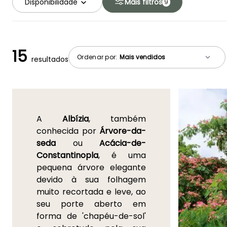
Disponibilidade
Mais filtros
9
15
Ordenar por:
resultados
A
Albízia
, também
conhecida por
Árvore-da-
seda
ou
Acácia-de-
Constantinopla
, é uma
pequena árvore elegante
devido à sua folhagem
muito recortada e leve, ao
seu porte aberto em
forma de 'chapéu-de-sol'