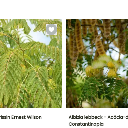
Período de floração
Período razoável de
plantação
Maio à Agosto
Março à Junho
brissin Ernest Wilson
Albizia lebbeck - Acácia-
Constantinopla