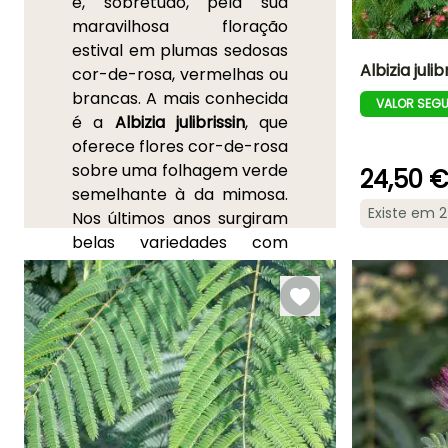
e, sobretudo, pela sua
maravilhosa floração
estival em plumas sedosas
Albizia juli
cor-de-rosa, vermelhas ou
brancas. A mais conhecida
VALOR SEG
Altura à
é a
Albizia julibrissin
, que
maturidade
6 m
oferece flores cor-de-rosa
sobre uma folhagem verde
24,50 
semelhante à da mimosa.
Existe em 
Nos últimos anos surgiram
Período de floraç
belas variedades com
Julho à Agost
folhagem púrpura ou
chocolate, como a
'Summer Chocolate'
, ou
com flores mais
vermelhas, como a
'Ombrella'
. Fácil de cultivar,
pouco exigente e
resistente à seca estival