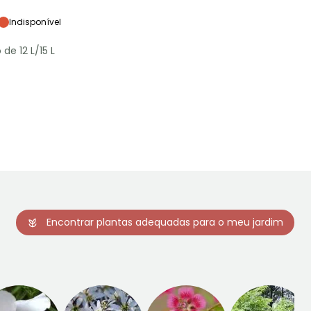
Exposição
Sol
Indisponível
 de 12 L/15 L
Rusticidade
Até -6,5°C
Encontrar plantas adequadas para o meu jardim