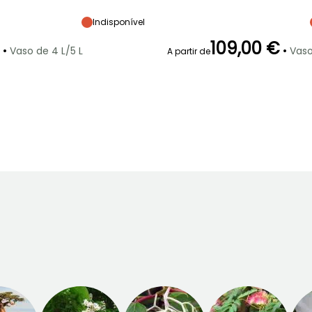
Largura à
Exposição
Altura à
Largura à
maturidade
maturidade
maturidade
Sol
6 m
15 m
10 m
Indisponível
109,00 €
•
•
Vaso de 4 L/5 L
Vaso
A partir de
ão
Período razoável de
Rusticidade
Período de floração
Período razoável de
plantação
plantação
Até -15°C
o
Março à Maio,
Maio à Agosto
Março à Maio,
Setembro à
Setembro
Outubro