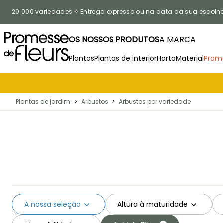
Ir para o Conteúdo
20 000 variedades
Entrega expresso ou na data da sua escolh
OS NOSSOS PRODUTOS
A MARCA
Plantas
Plantas de interior
Horta
Material
Prom
Plantas de jardim
>
Arbustos
>
Arbustos por variedade
A nossa seleção
Altura à maturidade