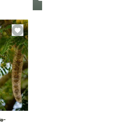
Rusticidade
Até +10°C
de-