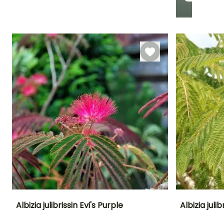
Período de floração
Período razoável de
Rusticidade
plantação
Até -6,5°C
Janeiro à
Março à Maio
Março,
Dezembro
Albizia julibrissin Evi's Purple
Albizia juli