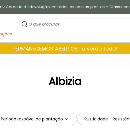
a
Garantia de devolução em todas as nossas plantas
Classificaç
oções
PERMANECEMOS ABERTOS : o verão todo!
Albizia
Período razoável de plantação
Rusticidade - Resistênc