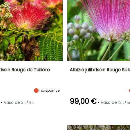
brissin Rouge de Tuilière
Albizia julibrissin Rouge Se
Largura à
Exposição
Altura à
Largura à
maturidade
maturidade
maturidade
Sol
7.50 m
7 m
5 m
Indisponível
99,00 €
•
•
Vaso de 3 L/4 L
Vaso de 12 L/15
ão
Período razoável de
Rusticidade
Período de floração
Período razoável de
plantação
plantação
Até -15°C
Março à Maio,
Julho à
Março à Maio,
Setembro à
Setembro
Setembro à