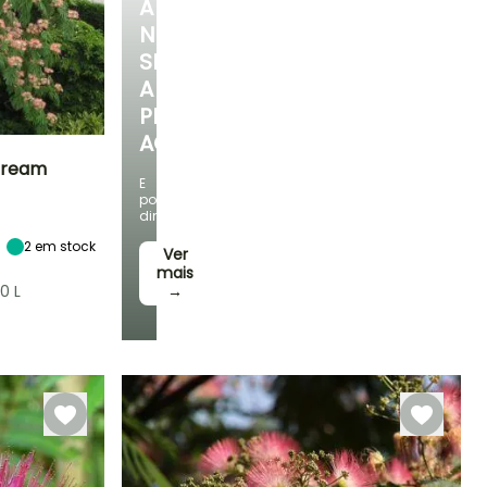
A
NOSSA
SELEÇÃO
A
PREÇOS
ACESSÍVEIS
 Dream
E
poupe
Exposição
dinheiro!
Sol
2
em stock
Ver
mais
0 L
→
Rusticidade
Até -18°C