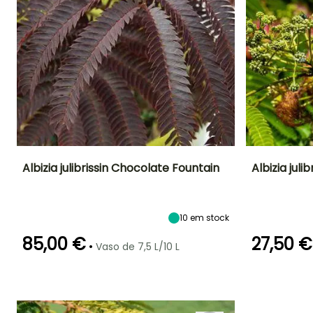
Albizia julibrissin Chocolate Fountain
Albizia juli
Altura à
Largura à
Exposição
Altura à
maturidade
maturidade
maturidade
Sol
5 m
4 m
8 m
10
em stock
85,00 €
27,50 €
•
Vaso de 7,5 L/10 L
Período de floração
Período razoável de
Rusticidade
Período de floraç
plantação
Até -15°C
Julho à
Março à Maio,
Julho à
Setembro
Setembro à
Setembro