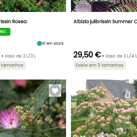
brissin Rosea
Albizia julibrissin Summer
URO
Largura à
Exposição
Altura à
Largura à
maturidade
maturidade
maturidade
Sol
4 m
4.50 m
4 m
10
em stock
€
29,50 €
•
•
Vaso de 2 L/3 L
Vaso de 3 L/4 
2 tamanhos
Existe em 3 tamanhos
ão
Período razoável de
Rusticidade
Período de floração
Período razoável de
plantação
plantação
Até -15°C
o
Agosto à
Julho à Agosto
Março à Maio,
Setembro
Setembro à
Outubro