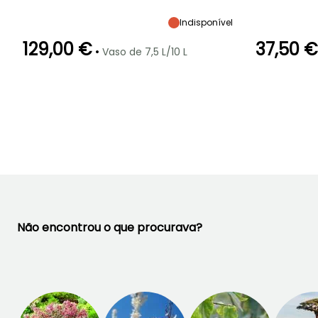
Altura à
Largura à
Exposição
Altura à
maturidade
maturidade
maturidade
Sol
5 m
4.50 m
6 m
Indisponível
129,00 €
37,50 €
•
Vaso de 7,5 L/10 L
Período de floração
Período razoável de
Rusticidade
Período de floraç
plantação
Até -15°C
Junho à
Fevereiro à
Julho à Agost
Agosto
Junho,
Setembro à
Outubro
Não encontrou o que procurava?