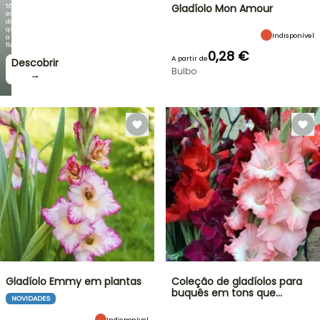
tão
Gladíolo Mon Amour
espetacular
do
que
Indisponível
a
floração!
0,28 €
A partir de
Descobrir
Bulbo
→
Gladíolo Emmy em plantas
Coleção de gladíolos para
buquês em tons que…
NOVIDADES
Indisponível