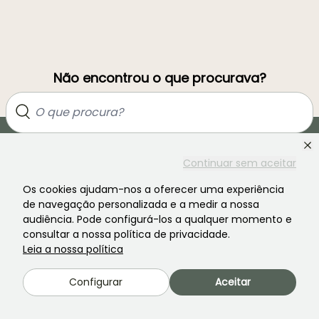
Não encontrou o que procurava?
Continuar sem aceitar
Os cookies ajudam-nos a oferecer uma experiência
de navegação personalizada e a medir a nossa
audiência. Pode configurá-los a qualquer momento e
consultar a nossa política de privacidade.
Junte-se à comunidade dos apaixonados por plantas!
Leia a nossa política
Configurar
Aceitar