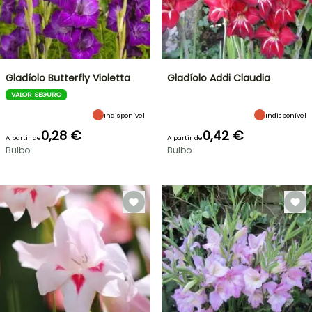
Gladíolo Butterfly Violetta
Gladíolo Addi Claudia
VALOR SEGURO
Indisponível
Indisponível
0,28 €
0,42 €
A partir de
A partir de
Bulbo
Bulbo