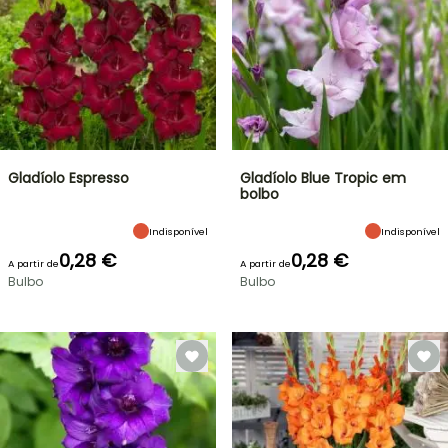
Gladíolo Espresso
Gladíolo Blue Tropic em
bolbo
Indisponível
Indisponível
0,28 €
0,28 €
A partir de
A partir de
Bulbo
Bulbo