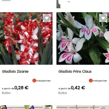
→
Gladíolo Zizanie
Gladíolo Prins Claus
Indisponível
Indisponível
0,28 €
0,42 €
A partir de
A partir de
Bulbo
Bulbo