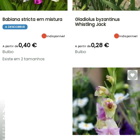
Babiana stricta em mistura
Gladiolus byzantinus
Whistling Jack
A DESCOBRIR
Indisponível
Indisponível
0,40 €
0,28 €
A partir de
A partir de
Bulbo
Bulbo
Existe em 2 tamanhos
NOVO
AGAPANTHUS
ZAMBEZI
Quando
a
folhagem
torna-
se