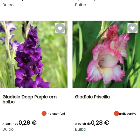
Bulbo
Bulbo
Gladíolo Deep Purple em
Gladíolo Priscilla
bolbo
Indisponível
Indisponível
0,28 €
0,28 €
A partir de
A partir de
Bulbo
Bulbo