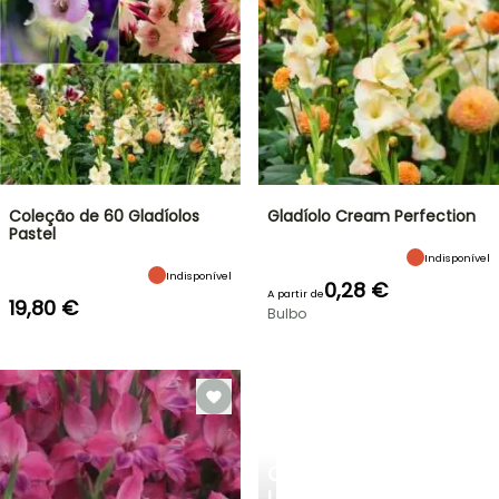
Coleção de 60 Gladíolos
Gladíolo Cream Perfection
Pastel
Indisponível
Indisponível
0,28 €
A partir de
19,80 €
Bulbo
CRIE
UM