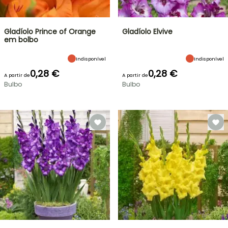
Gladíolo Prince of Orange
Gladíolo Elvive
em bolbo
Indisponível
Indisponível
0,28 €
0,28 €
A partir de
A partir de
Bulbo
Bulbo