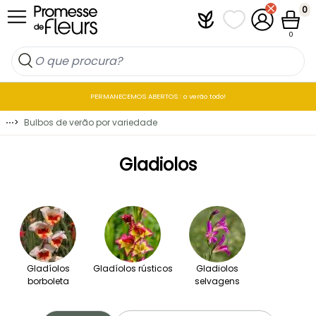
Ir para o Conteúdo
0
Plantfit
As minhas listas 
A minha co
Carrin
0
PERMANECEMOS ABERTOS : o verão todo!
⋯
>
Bulbos de verão por variedade
Gladiolos
Gladíolos
Gladíolos rústicos
Gladiolos
borboleta
selvagens