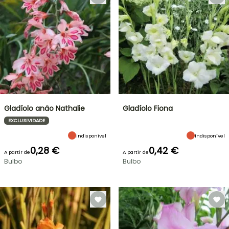
Gladíolo anão Nathalie
Gladíolo Fiona
EXCLUSIVIDADE
Indisponível
Indisponível
0,28 €
0,42 €
A partir de
A partir de
Bulbo
Bulbo