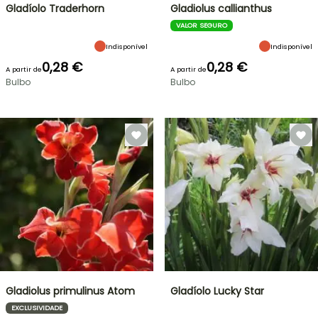
Gladíolo Traderhorn
Gladiolus callianthus
VALOR SEGURO
Indisponível
Indisponível
0,28 €
0,28 €
A partir de
A partir de
Bulbo
Bulbo
Gladiolus primulinus Atom
Gladíolo Lucky Star
EXCLUSIVIDADE