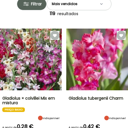
Filtrar
119
resultados
Gladiolus × colvillei Mix em
Gladiolus tubergenii Charm
mistura
PREÇO BAIXO
Indisponível
Indisponível
0,28 €
0,42 €
A partir de
A partir de