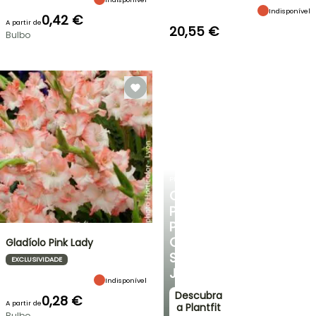
Indisponível
0,42 €
A partir de
20,55 €
Bulbo
PLANTFIT
CONSELHOS
PERSONALIZADOS
PARA
O
Gladíolo Pink Lady
SEU
EXCLUSIVIDADE
JARDIM
Indisponível
Descubra
0,28 €
A partir de
a Plantfit
Bulbo