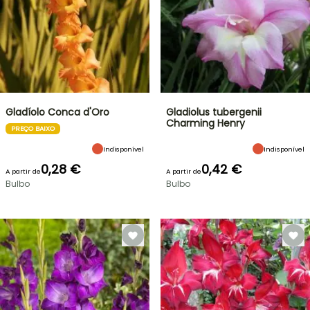
Gladíolo Conca d'Oro
Gladiolus tubergenii
Charming Henry
PREÇO BAIXO
Indisponível
Indisponível
0,28 €
0,42 €
A partir de
A partir de
Bulbo
Bulbo