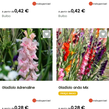
Indisponível
Indisponível
0,42 €
0,42 €
A partir de
A partir de
Bulbo
Bulbo
Gladíolo Adrenaline
Gladíolo anão Mix
PREÇO BAIXO
Indisponível
Indisponível
0,28 €
0,28 €
A partir de
A partir de